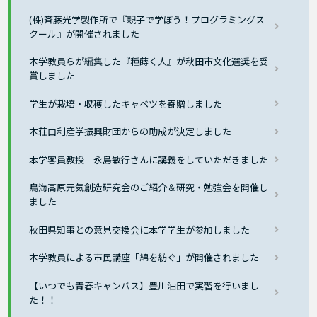
(株)斉藤光学製作所で『親子で学ぼう！プログラミングス
クール』が開催されました
本学教員らが編集した『種蒔く人』が秋田市文化選奨を受
賞しました
学生が栽培・収穫したキャベツを寄贈しました
本荘由利産学振興財団からの助成が決定しました
本学客員教授 永島敏行さんに講義をしていただきました
鳥海高原元気創造研究会のご紹介＆研究・勉強会を開催し
ました
秋田県知事との意見交換会に本学学生が参加しました
本学教員による市民講座「綿を紡ぐ」が開催されました
【いつでも青春キャンパス】豊川油田で実習を行いまし
た！！