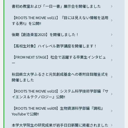
書初め教室および「一日一書」展示会を開催しました
【ROOTS THE MOVIE vol11】『目には見えない情報を活用
する男!!』を公開!!
後期【創造楽習2023】を開催しました！
【高校生対象】ハイレベル数学講座を開催します！
【FROM NEXT STAGE】社会で活躍する卒業生インタビュ
ー
秋田県立大学ふるさと元気創成基金への寄附目録贈呈式を
開催しました
【ROOTS THE MOVIE vol10】システム科学技術学部編『サ
イエンス＆テクノロジー』公開!!
【ROOTS THE MOVIE vol09】生物資源科学部編『調和』
YouTubeで公開!!
本学大学院生の研究成果が岩手日日新聞に掲載されました