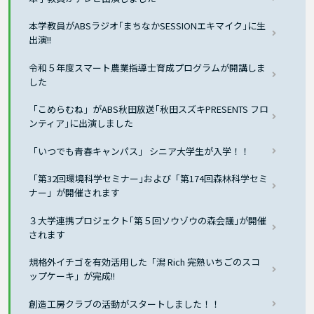
本学教員がABSラジオ｢まちなかSESSIONエキマイク｣に生
出演!!
令和５年度スマート農業指導士育成プログラムが開講しま
した
「こめらむね」がABS秋田放送｢秋田スズキPRESENTS フロ
ンティア｣に出演しました
「いつでも青春キャンパス」 シニア大学生が入学！！
「第32回環境科学セミナー｣および「第174回森林科学セミ
ナー」が開催されます
３大学連携プロジェクト｢第５回ソウゾウの森会議｣が開催
されます
規格外イチゴを有効活用した「潟 Rich 完熟いちごのスコ
ップケーキ」が完成!!
創造工房クラブの活動がスタートしました！！