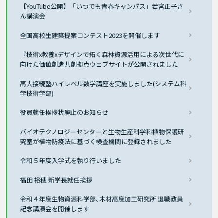
【YouTube公開】「いつでも青春キャンパス」若宮正子さ
ん講演会
全国高校生建築提案コンテスト2023を開催します
『技術x教養xデザインで拓く森林資源活用による次世代に
向けた価値創造共創拠点ウェブサイトが公開されました
高大接続塾ハイレベル数学講座を実施しました(システム科
学技術学部)
役員就任挨拶状廃止のお知らせ
バイオテクノロジーセンターと生物生産科学科植物保護研
究室が植物防疫法に基づく検査機関に登録されました
令和５年度入学式を執り行いました
福田 裕穂 新学長就任挨拶
令和４年度生物資源科学部､木材高度加工研究所 退職教員
記念講演会を開催します