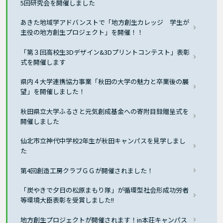
5回研究会を開催しました
あきた地域学アドバンストで「地方創生カレッジ 学生が
主役の地方創生プロジェクト」を開催！！
「第３回高校生3Dデザイン&3Dプリントコンテスト」表彰
式を開催します
県内４大学連携協力事業「秋田の大学の魅力と卒業後の展
望」を開催しました！
秋田県立大学ふるさと元気創成基金への寄附目録贈呈式を
開催しました
仙北市立神代中学校2年生が秋田キャンパスを見学しまし
た
第4回創造工房クラブＧＧが開催されました！
「炭やきで夕日の松原まもり隊」が循環型社会形成功労者
等環境大臣表彰を受賞しました!!
地方創生プロジェクトが開催されます！in本荘キャンパス