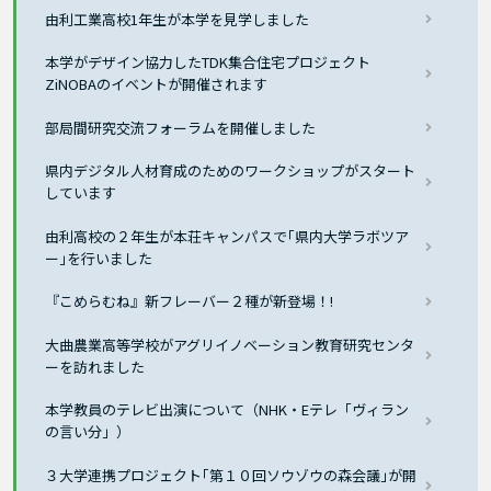
由利工業高校1年生が本学を見学しました
本学がデザイン協力したTDK集合住宅プロジェクト
ZiNOBAのイベントが開催されます
部局間研究交流フォーラムを開催しました
県内デジタル人材育成のためのワークショップがスタート
しています
由利高校の２年生が本荘キャンパスで｢県内大学ラボツア
ー｣を行いました
『こめらむね』新フレーバー２種が新登場！!
大曲農業高等学校がアグリイノベーション教育研究センタ
ーを訪れました
本学教員のテレビ出演について（NHK・Eテレ「ヴィラン
の言い分」）
３大学連携プロジェクト｢第１０回ソウゾウの森会議｣が開