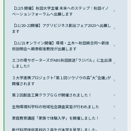
【12/5 開催】秋田大学主催 未来へのステップ：秋田イノ
ベーションフォーラムへ出展します
【11/20-22開催】アグリビジネス創出フェア2023へ出展し
ます
【11/21オンライン開催】環境・土木～秋田県合同～新技
術説明会へ頼泰樹准教授が出展します
エコの環サポーターズがABS秋田放送｢ラジパル」に生出演
しました‼
３大学連携プロジェクト｢第１回ソウゾウの森"大"会議｣が
開催されます
第２回創造工房クラブＧＧが開催されました！
生物環境科学科の地域社会調査実習が行われました
家庭教育講座「家族で体験入学」を開催しました！
能代科学技術高校の２年生が本学を見学しました。