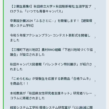
【２期生募集!!】秋田県立大学×秋田魁新報社 生涯学習プ
ログラム 「いつでも青春キャンパス」
卒業設計展2024「ふるさとに - 」を開催します！【建築環
境システム学科】
令和５年度アクションプラン･コンテスト表彰式を開催し
ました
【三種町下岩川地区】農村RMO組織「下岩川地域づくり協
議会」が設立されました
秋田キャンパス図書館「バレンタイン特別展示」が紹介さ
れました
『こめらむね』が受験生を応援する新商品「合格ラムネ」
を商品化！！
本校教員が「秋田県女性研究者支援ネット」研究者リレー
コラムに掲載されました
経営システム工学科 環境システム研究室が「CO2削減に関