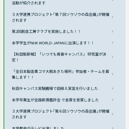
活動が紹介されます
３大学連携プロジェクト｢第７回ソウゾウの森会議｣が開催
されます
第2回創造工房クラブを実施しました！！
本学学生がNHK WORLD-JAPANに出演します！！
【秋田魁新報】「いつでも青春キャンパス」 研究室が決
定！
「全日本製造業コマ大戦あきた場所」参加者・チームを募
集します！！
秋田キャンパス実験圃場で田植え実習を行いました
本学卒業生が全国新酒鑑評会 で金賞を受賞しました
３大学連携プロジェクト｢第６回ソウゾウの森会議｣が開催
されます
本学教員がテレビ出演しました