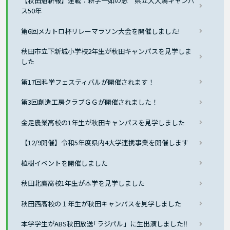
【秋田魁新報】連載：耕学一如の志 県立大大潟キャンパ
ス50年
第6回メカトロ杯リレーマラソン大会を開催しました!
秋田市立下新城小学校2年生が秋田キャンパスを見学しま
した
第17回科学フェスティバルが開催されます！
第3回創造工房クラブＧＧが開催されました！
金足農業高校の1年生が秋田キャンパスを見学しました
【12/9開催】令和5年度県内4大学連携事業を開催します
植樹イベントを開催しました
秋田北鷹高校1年生が本学を見学しました
秋田西高校の１年生が秋田キャンパスを見学しました
本学学生がABS秋田放送｢ラジパル」に生出演しました‼