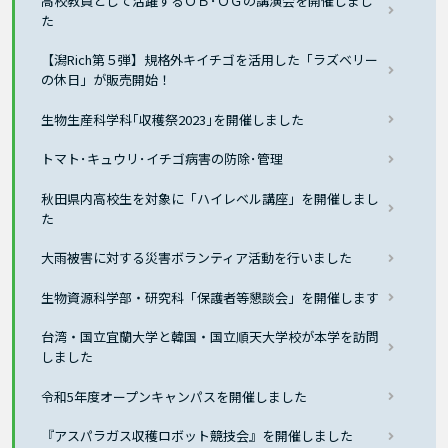
高校教員として活躍するＯＢ･ＯＧの講演会を開催しまし
た
【潟Rich第５弾】規格外キイチゴを活用した「ラズベリー
の休日」が販売開始！
生物生産科学科｢収穫祭2023｣を開催しました
トマト･キュウリ･イチゴ病害の防除･管理
秋田県内高校生を対象に「ハイレベル講座」を開催しまし
た
大雨被害に対する災害ボランティア活動を行いました
生物資源科学部・研究科「保護者等懇談会」を開催します
台湾・国立宜蘭大学と韓国・国立順天大学校が本学を訪問
しました
令和5年度オープンキャンパスを開催しました
『アスパラガス収穫ロボット競技会』を開催しました