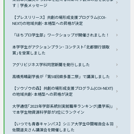
す｜学長メッセージ
【プレスリリース】共創の場形成支援プログラム(COI-
NEXT)の地域共創･本格型への昇格が決定
「はちプロ学生部」ワークショップが開催されました！
本学学生がアクションプラン･コンテスト｢北都銀行頭取
賞｣を受賞しました
アグリビジネス学科同窓新聞を発行しました
高橋秀晴副学長が「第58回県多喜二祭」で講演しました
【ソウゾウの森】共創の場形成支援プログラム(COI-NEXT)
の地域共創･本格型への昇格が決定
大学通信｢2023年学部系統別実就職率ランキング(農学系)｣
で本学生物資源科学部が3位にランクイン
【いつでも青春キャンパス】シニア大学生中間報告会＆羽
佐間道夫さん講演会を開催しました