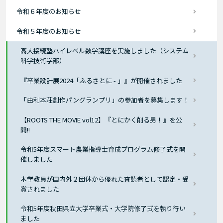
令和６年度のお知らせ
令和５年度のお知らせ
高大接続塾ハイレベル数学講座を実施しました（システム
科学技術学部）
『卒業設計展2024「ふるさとに - 」』が開催されました
「由利本荘創作パングランプリ」の参加者を募集します！
【ROOTS THE MOVIE vol12】『とにかく削る男！』を公
開!!
令和5年度スマート農業指導士育成プログラム修了式を開
催しました
本学教員が国内外２団体から優れた査読者として認定・受
賞されました
令和5年度秋田県立大学卒業式・大学院修了式を執り行い
ました