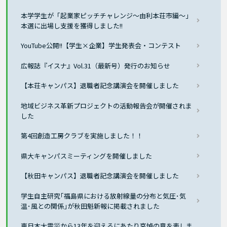
本学学生が「起業家ピッチチャレンジ～由利本荘市編～」
本選に出場し支援を獲得しました!!
YouTube公開!!【学生×企業】学生発表会・コンテスト
広報誌『イスナ』Vol.31（最新号）発行のお知らせ
【本荘キャンパス】退職者記念講演会を開催しました
地域ビジネス革新プロジェクトの活動報告会が開催されま
した
第4回創造工房クラブを実施しました！！
県大キャンパスミーティングを開催しました
【秋田キャンパス】退職者記念講演会を開催しました
学生自主研究｢福島県における放射線量の分布と気圧･気
温･風との関係｣が秋田魁新報に掲載されました
東日本大震災から13年を迎えるにあたり哀悼の意を表しま