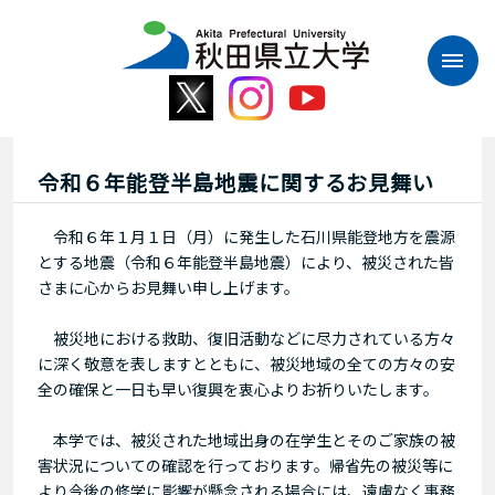
本
文
へ
ス
キ
ッ
プ
令和６年能登半島地震に関するお見舞い
令和６年１月１日（月）に発生した石川県能登地方を震源
とする地震（令和６年能登半島地震）により、被災された皆
さまに心からお見舞い申し上げます。
被災地における救助、復旧活動などに尽力されている方々
に深く敬意を表しますとともに、被災地域の全ての方々の安
全の確保と一日も早い復興を衷心よりお祈りいたします。
本学では、被災された地域出身の在学生とそのご家族の被
害状況についての確認を行っております。帰省先の被災等に
より今後の修学に影響が懸念される場合には、遠慮なく事務