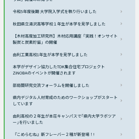
令和5年度後期 大学院入学式を執り行いました
秋田県立湯沢高等学校１年生が本学を見学しました
【木材高度加工研究所】木材応用講座「実践！オンサイト
製炭と炭素貯留」の開催
由利工業高校1年生が本学を見学しました
本学がデザイン協力したTDK集合住宅プロジェクト
ZiNOBAのイベントが開催されます
部局間研究交流フォーラムを開催しました
県内デジタル人材育成のためのワークショップがスタート
しています
由利高校の２年生が本荘キャンパスで｢県内大学ラボツア
ー｣を行いました
『こめらむね』新フレーバー２種が新登場！!