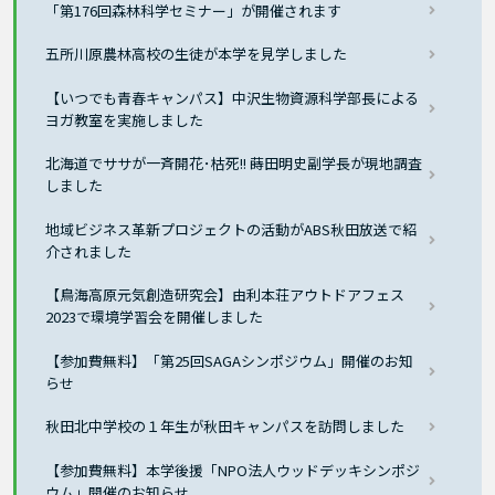
「第176回森林科学セミナー」が開催されます
五所川原農林高校の生徒が本学を見学しました
【いつでも青春キャンパス】中沢生物資源科学部長による
ヨガ教室を実施しました
北海道でササが一斉開花･枯死!! 蒔田明史副学長が現地調査
しました
地域ビジネス革新プロジェクトの活動がABS秋田放送で紹
介されました
【鳥海高原元気創造研究会】由利本荘アウトドアフェス
2023で環境学習会を開催しました
【参加費無料】「第25回SAGAシンポジウム」開催のお知
らせ
秋田北中学校の１年生が秋田キャンパスを訪問しました
【参加費無料】本学後援「NPO法人ウッドデッキシンポジ
ウム」開催のお知らせ