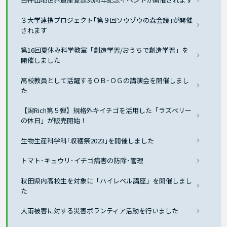
３大学連携プロジェクト｢第９回ソウゾウの森会議｣が開催
されます
第16回夏休み科学教室「創造学習/おうちで創造学習」を
開催しました
高校教員として活躍するＯＢ･ＯＧの講演会を開催しまし
た
【潟Rich第５弾】規格外キイチゴを活用した「ラズベリー
の休日」が販売開始！
生物生産科学科｢収穫祭2023｣を開催しました
トマト･キュウリ･イチゴ病害の防除･管理
秋田県内高校生を対象に「ハイレベル講座」を開催しまし
た
大雨被害に対する災害ボランティア活動を行いました