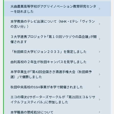
大曲農業高等学校がアグリイノベーション教育研究センタ
ーを訪れました
本学教員のテレビ出演について（NHK・Eテレ「ヴィラン
の言い分」）
３大学連携プロジェクト｢第１０回ソウゾウの森会議｣が開
催されます
「秋田県立大学ビジョン２０３３」を策定しました
由利高校の２年生が秋田キャンパスを見学しました
本学卒業生が｢第42回全国きき酒選手権大会（秋田県予
選）｣で優勝しました
秋田中央高校のSSH事業が本学で開催されました
エコの環(わ)サポーターズサークルが「第21回エコ＆リサ
イクルフェスティバル｣に参加しました
本学職員の懲戒処分について