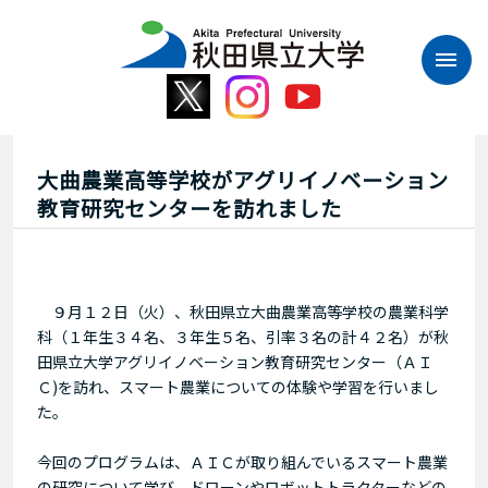
本
文
へ
ス
キ
ッ
プ
大曲農業高等学校がアグリイノベーション
教育研究センターを訪れました
９月１２日（火）、秋田県立大曲農業高等学校の農業科学
科（１年生３４名、３年生５名、引率３名の計４２名）が秋
田県立大学アグリイノベーション教育研究センター（ＡＩ
Ｃ)を訪れ、スマート農業についての体験や学習を行いまし
た。
今回のプログラムは、ＡＩＣが取り組んでいるスマート農業
の研究について学び、ドローンやロボットトラクターなどの