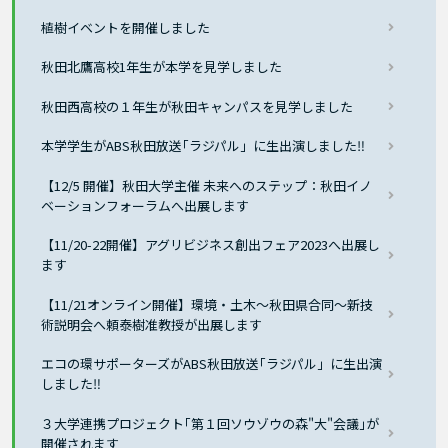
植樹イベントを開催しました
秋田北鷹高校1年生が本学を見学しました
秋田西高校の１年生が秋田キャンパスを見学しました
本学学生がABS秋田放送｢ラジパル」に生出演しました‼
【12/5 開催】秋田大学主催 未来へのステップ：秋田イノ
ベーションフォーラムへ出展します
【11/20-22開催】アグリビジネス創出フェア2023へ出展し
ます
【11/21オンライン開催】環境・土木～秋田県合同～新技
術説明会へ頼泰樹准教授が出展します
エコの環サポーターズがABS秋田放送｢ラジパル」に生出演
しました‼
３大学連携プロジェクト｢第１回ソウゾウの森"大"会議｣が
開催されます