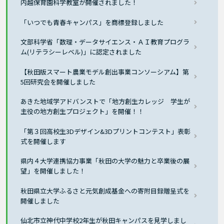
内越保育園科学教室が開催されました！
「いつでも青春キャンパス」を商標登録しました
文部科学省「数理・データサイエンス・ＡＩ教育プログラ
ム(リテラシーレベル)」に認定されました
【秋田版スマート農業モデル創出事業コンソーシアム】第
5回研究会を開催しました
あきた地域学アドバンストで「地方創生カレッジ 学生が
主役の地方創生プロジェクト」を開催！！
「第３回高校生3Dデザイン&3Dプリントコンテスト」表彰
式を開催します
県内４大学連携協力事業「秋田の大学の魅力と卒業後の展
望」を開催しました！
秋田県立大学ふるさと元気創成基金への寄附目録贈呈式を
開催しました
仙北市立神代中学校2年生が秋田キャンパスを見学しまし