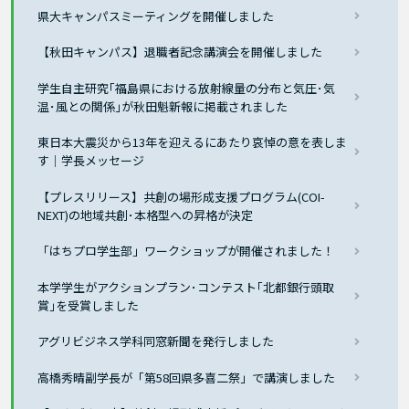
県大キャンパスミーティングを開催しました
【秋田キャンパス】退職者記念講演会を開催しました
学生自主研究｢福島県における放射線量の分布と気圧･気
温･風との関係｣が秋田魁新報に掲載されました
東日本大震災から13年を迎えるにあたり哀悼の意を表しま
す｜学長メッセージ
【プレスリリース】共創の場形成支援プログラム(COI-
NEXT)の地域共創･本格型への昇格が決定
「はちプロ学生部」ワークショップが開催されました！
本学学生がアクションプラン･コンテスト｢北都銀行頭取
賞｣を受賞しました
アグリビジネス学科同窓新聞を発行しました
高橋秀晴副学長が「第58回県多喜二祭」で講演しました