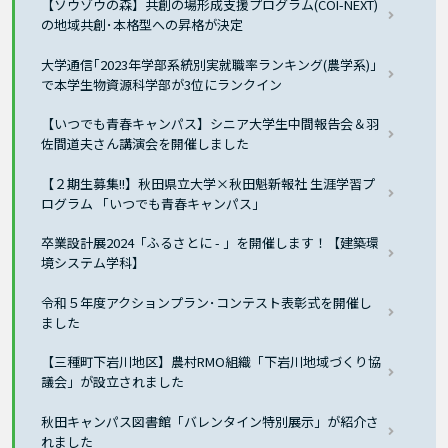
【ソウゾウの森】共創の場形成支援プログラム(COI-NEXT)
の地域共創･本格型への昇格が決定
大学通信｢2023年学部系統別実就職率ランキング(農学系)｣
で本学生物資源科学部が3位にランクイン
【いつでも青春キャンパス】シニア大学生中間報告会＆羽
佐間道夫さん講演会を開催しました
【２期生募集!!】秋田県立大学×秋田魁新報社 生涯学習プ
ログラム 「いつでも青春キャンパス」
卒業設計展2024「ふるさとに - 」を開催します！【建築環
境システム学科】
令和５年度アクションプラン･コンテスト表彰式を開催し
ました
【三種町下岩川地区】農村RMO組織「下岩川地域づくり協
議会」が設立されました
秋田キャンパス図書館「バレンタイン特別展示」が紹介さ
れました