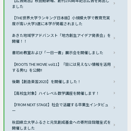
【広告掲出】秋田魁新報、創刊150周年記念広告を掲出し
ました
【THE世界大学ランキング日本版】小規模大学で教育充実
度が高い大学3選に本学が掲載されました
あきた地域学アドバンスト「地方創生アイデア発表会」を
開催！！
書初め教室および「一日一書」展示会を開催しました
【ROOTS THE MOVIE vol11】『目には見えない情報を活用
する男!!』を公開!!
後期【創造楽習2023】を開催しました！
【高校生対象】ハイレベル数学講座を開催します！
【FROM NEXT STAGE】社会で活躍する卒業生インタビュ
ー
秋田県立大学ふるさと元気創成基金への寄附目録贈呈式を
開催しました