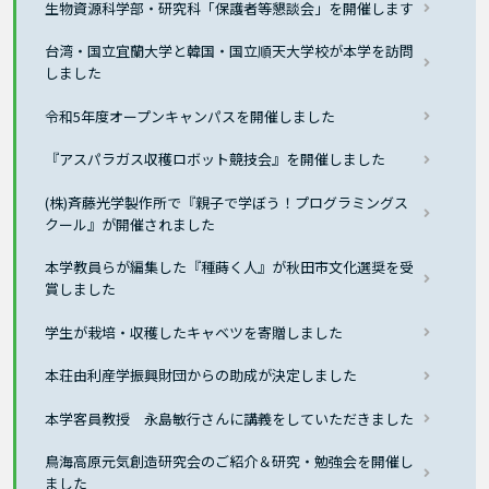
生物資源科学部・研究科「保護者等懇談会」を開催します
台湾・国立宜蘭大学と韓国・国立順天大学校が本学を訪問
しました
令和5年度オープンキャンパスを開催しました
『アスパラガス収穫ロボット競技会』を開催しました
(株)斉藤光学製作所で『親子で学ぼう！プログラミングス
クール』が開催されました
本学教員らが編集した『種蒔く人』が秋田市文化選奨を受
賞しました
学生が栽培・収穫したキャベツを寄贈しました
本荘由利産学振興財団からの助成が決定しました
本学客員教授 永島敏行さんに講義をしていただきました
鳥海高原元気創造研究会のご紹介＆研究・勉強会を開催し
ました