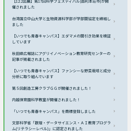
【12.2出展】第17回科学フェスティバル(由利本荘市)が開
催されました
台湾国立中山大学と生物資源科学部が学部間協定を締結し
ました
【いつでも青春キャンパス】エダマメの間引き効果を検証
しています
秋田県広報誌にアグリイノベーション教育研究センターの
記事が掲載されました
【いつでも青春キャンパス】ファンシーな野菜栽培と成分
分析に取り組んでいます
第５回創造工房クラブＧＧが開催されました！
内越保育園科学教室が開催されました！
「いつでも青春キャンパス」を商標登録しました
文部科学省「数理・データサイエンス・ＡＩ教育プログラ
ム(リテラシーレベル)」に認定されました