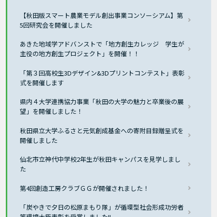
【秋田版スマート農業モデル創出事業コンソーシアム】第
5回研究会を開催しました
あきた地域学アドバンストで「地方創生カレッジ 学生が
主役の地方創生プロジェクト」を開催！！
「第３回高校生3Dデザイン&3Dプリントコンテスト」表彰
式を開催します
県内４大学連携協力事業「秋田の大学の魅力と卒業後の展
望」を開催しました！
秋田県立大学ふるさと元気創成基金への寄附目録贈呈式を
開催しました
仙北市立神代中学校2年生が秋田キャンパスを見学しまし
た
第4回創造工房クラブＧＧが開催されました！
「炭やきで夕日の松原まもり隊」が循環型社会形成功労者
等環境大臣表彰を受賞しました!!