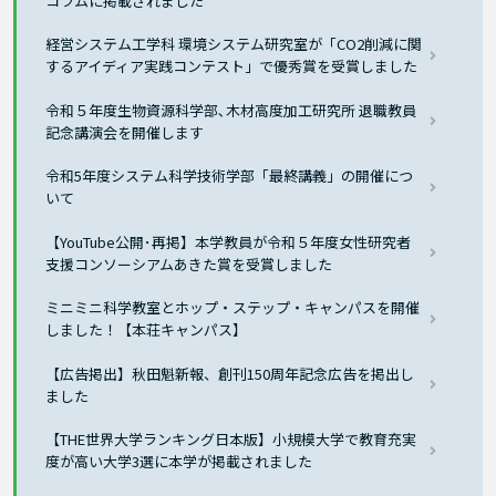
コラムに掲載されました
経営システム工学科 環境システム研究室が「CO2削減に関
するアイディア実践コンテスト」で優秀賞を受賞しました
令和５年度生物資源科学部､木材高度加工研究所 退職教員
記念講演会を開催します
令和5年度システム科学技術学部「最終講義」の開催につ
いて
【YouTube公開･再掲】本学教員が令和５年度女性研究者
支援コンソーシアムあきた賞を受賞しました
ミニミニ科学教室とホップ・ステップ・キャンパスを開催
しました！【本荘キャンパス】
【広告掲出】秋田魁新報、創刊150周年記念広告を掲出し
ました
【THE世界大学ランキング日本版】小規模大学で教育充実
度が高い大学3選に本学が掲載されました