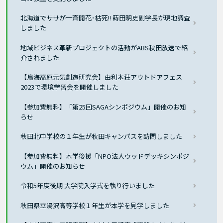
北海道でササが一斉開花･枯死!! 蒔田明史副学長が現地調査
しました
地域ビジネス革新プロジェクトの活動がABS秋田放送で紹
介されました
【鳥海高原元気創造研究会】由利本荘アウトドアフェス
2023で環境学習会を開催しました
【参加費無料】「第25回SAGAシンポジウム」開催のお知
らせ
秋田北中学校の１年生が秋田キャンパスを訪問しました
【参加費無料】本学後援「NPO法人ウッドデッキシンポジ
ウム」開催のお知らせ
令和5年度後期 大学院入学式を執り行いました
秋田県立湯沢高等学校１年生が本学を見学しました