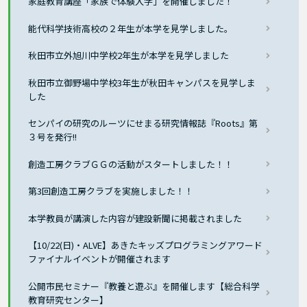
家庭教育講座「家族で体験入学」を開催しました！
能代科学技術高校の２年生が本学を見学しました。
秋田市立外旭川中学校2年生が本学を見学しました
秋田市立御野場中学校3年生が秋田キャンパスを見学しま
した
センパイの研究のルーツにせまる研究情報誌『Roots』第
３号を発行!!
創造工房クラブＧＧの活動がスタートしました！！
第3回創造工房クラブを実施しました！！
本学教員が講演した内容が建設新聞に掲載されました
【10/22(日)・ALVE】あきたキッズプログラミングアワード
ファイナルイベントが開催されます
公開市民セミナー『教養と遊ぶ』を開催します【総合科学
教育研究センター】