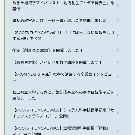
あきた地域学アドバンスト「地方創生アイデア発表会」を
開催！！
書初め教室および「一日一書」展示会を開催しました
【ROOTS THE MOVIE vol11】『目には見えない情報を活用
する男!!』を公開!!
後期【創造楽習2023】を開催しました！
【高校生対象】ハイレベル数学講座を開催します！
【FROM NEXT STAGE】社会で活躍する卒業生インタビュ
ー
秋田県立大学ふるさと元気創成基金への寄附目録贈呈式を
開催しました
【ROOTS THE MOVIE vol10】システム科学技術学部編『サ
イエンス＆テクノロジー』公開!!
【ROOTS THE MOVIE vol09】生物資源科学部編『調和』
YouTubeで公開!!