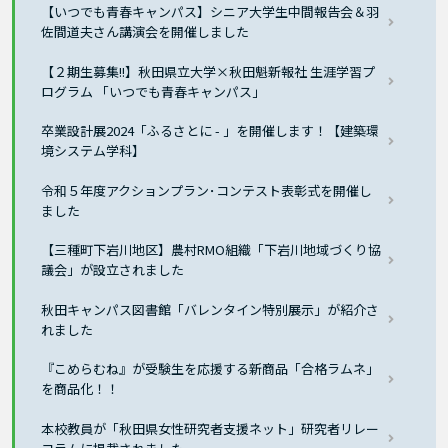
【いつでも青春キャンパス】シニア大学生中間報告会＆羽
佐間道夫さん講演会を開催しました
【２期生募集!!】秋田県立大学×秋田魁新報社 生涯学習プ
ログラム 「いつでも青春キャンパス」
卒業設計展2024「ふるさとに - 」を開催します！【建築環
境システム学科】
令和５年度アクションプラン･コンテスト表彰式を開催し
ました
【三種町下岩川地区】農村RMO組織「下岩川地域づくり協
議会」が設立されました
秋田キャンパス図書館「バレンタイン特別展示」が紹介さ
れました
『こめらむね』が受験生を応援する新商品「合格ラムネ」
を商品化！！
本校教員が「秋田県女性研究者支援ネット」研究者リレー