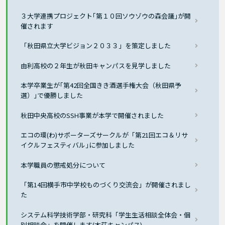
３大学連携プロジェクト｢第１０回ソウゾウの森会議｣が開
催されます
「秋田県立大学ビジョン２０３３」を策定しました
由利高校の２年生が秋田キャンパスを見学しました
本学卒業生が｢第42回全国きき酒選手権大会（秋田県予
選）｣で優勝しました
秋田中央高校のSSH事業が本学で開催されました
エコの環(わ)サポーターズサークルが「第21回エコ＆リサ
イクルフェスティバル｣に参加しました
本学職員の懲戒処分について
「第14回横手市中学校ものづくり交流会」が開催されまし
た
システム科学技術学部・研究科「学生生活相談全体会・個
別相談会」を開催します(本荘キャンパス)