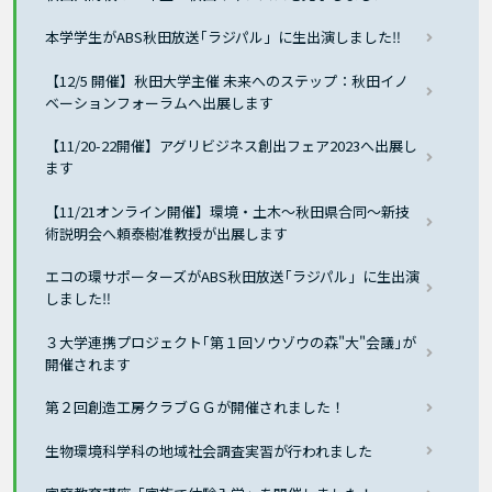
本学学生がABS秋田放送｢ラジパル」に生出演しました‼
【12/5 開催】秋田大学主催 未来へのステップ：秋田イノ
ベーションフォーラムへ出展します
【11/20-22開催】アグリビジネス創出フェア2023へ出展し
ます
【11/21オンライン開催】環境・土木～秋田県合同～新技
術説明会へ頼泰樹准教授が出展します
エコの環サポーターズがABS秋田放送｢ラジパル」に生出演
しました‼
３大学連携プロジェクト｢第１回ソウゾウの森"大"会議｣が
開催されます
第２回創造工房クラブＧＧが開催されました！
生物環境科学科の地域社会調査実習が行われました