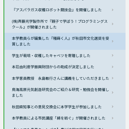
『アスパラガス収穫ロボット競技会』を開催しました
(株)斉藤光学製作所で『親子で学ぼう！プログラミングス
クール』が開催されました
本学教員らが編集した『種蒔く人』が秋田市文化選奨を受
賞しました
学生が栽培・収穫したキャベツを寄贈しました
本荘由利産学振興財団からの助成が決定しました
本学客員教授 永島敏行さんに講義をしていただきました
鳥海高原元気創造研究会のご紹介＆研究・勉強会を開催し
ました
秋田県知事との意見交換会に本学学生が参加しました
本学教員による市民講座「綿を紡ぐ」が開催されました