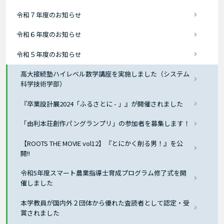
令和７年度のお知らせ
令和６年度のお知らせ
令和５年度のお知らせ
高大接続塾ハイレベル数学講座を実施しました（システム
科学技術学部）
『卒業設計展2024「ふるさとに - 」』が開催されました
「由利本荘創作パングランプリ」の参加者を募集します！
【ROOTS THE MOVIE vol12】『とにかく削る男！』を公
開!!
令和5年度スマート農業指導士育成プログラム修了式を開
催しました
本学教員が国内外２団体から優れた査読者として認定・受
賞されました