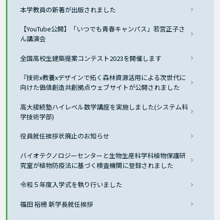
本学教員の新著が出版されました
【YouTube公開】「いつでも青春キャンパス」若宮正子さ
ん講演会
全国高校生建築提案コンテスト2023を開催します
『技術x教養xデザインで拓く森林資源活用による次世代に
向けた価値創造共創拠点ウェブサイトが公開されました
高大接続塾ハイレベル数学講座を実施しました(システム科
学技術学部)
役員就任挨拶状廃止のお知らせ
バイオテクノロジーセンターと生物生産科学科植物保護研
究室が植物防疫法に基づく検査機関に登録されました
令和５年度入学式を執り行いました
福田 裕穂 新学長就任挨拶