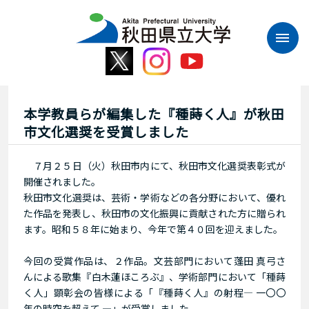
本
文
へ
ス
キ
ッ
プ
本学教員らが編集した『種蒔く人』が秋田
市文化選奨を受賞しました
７月２５日（火）秋田市内にて、秋田市文化選奨表彰式が
開催されました。
秋田市文化選奨は、芸術・学術などの各分野において、優れ
た作品を発表し、秋田市の文化振興に貢献された方に贈られ
ます。昭和５８年に始まり、今年で第４０回を迎えました。
今回の受賞作品は、２作品。文芸部門において蓬田 真弓さ
んによる歌集『白木蓮ほころぶ』、学術部門において「種蒔
く人」顕彰会の皆様による「『種蒔く人』の射程― 一〇〇
年の時空を超えて ―」が受賞しました。