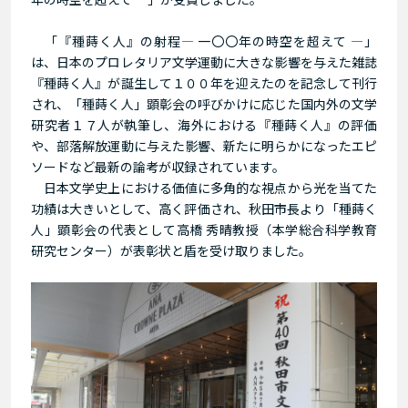
「『種蒔く人』の射程― 一〇〇年の時空を超えて ―」
は、日本のプロレタリア文学運動に大きな影響を与えた雑誌
『種蒔く人』が誕生して１００年を迎えたのを記念して刊行
され、「種蒔く人」顕彰会の呼びかけに応じた国内外の文学
研究者１７人が執筆し、海外における『種蒔く人』の評価
や、部落解放運動に与えた影響、新たに明らかになったエピ
ソードなど最新の論考が収録されています。
日本文学史上における価値に多角的な視点から光を当てた
功績は大きいとして、高く評価され、秋田市長より「種蒔く
人」顕彰会の代表として高橋 秀晴教授（本学総合科学教育
研究センター）が表彰状と盾を受け取りました。