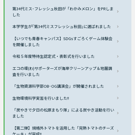
第34代ミス･フレッシュ秋田が「わかみメロン」をPRしま
した
本学学生が｢第34代ミスフレッシュ秋田｣に選ばれました
【いつでも青春キャンパス】SDGsすごろくゲーム体験会
を開催しました
令和５年度特待生認定式・表彰式を行いました
エコの環(わ)サポーターズが海岸クリーンアップ＆地層調
査を行いました
「生物資源科学部OB･OG講演会」が開催されました
生物環境科学実習を行いました!!
「炭やきで夕日の松原まもり隊」による炭やき活動を行い
ました
【第二弾】規格外トマトを活用した「完熟トマトのチーズ
ケーキ」が完成!!