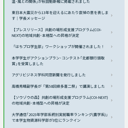
温･風との関係｣が秋田魁新報に掲載されました
東日本大震災から13年を迎えるにあたり哀悼の意を表しま
す｜学長メッセージ
【プレスリリース】共創の場形成支援プログラム(COI-
NEXT)の地域共創･本格型への昇格が決定
「はちプロ学生部」ワークショップが開催されました！
本学学生がアクションプラン･コンテスト｢北都銀行頭取
賞｣を受賞しました
アグリビジネス学科同窓新聞を発行しました
高橋秀晴副学長が「第58回県多喜二祭」で講演しました
【ソウゾウの森】共創の場形成支援プログラム(COI-NEXT)
の地域共創･本格型への昇格が決定
大学通信｢2023年学部系統別実就職率ランキング(農学系)｣
で本学生物資源科学部が3位にランクイン