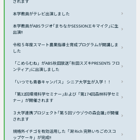
されます
本学教員がテレビ出演しました
本学教員がABSラジオ｢まちなかSESSIONエキマイク｣に生
出演!!
令和５年度スマート農業指導士育成プログラムが開講しま
した
「こめらむね」がABS秋田放送｢秋田スズキPRESENTS フロ
ンティア｣に出演しました
「いつでも青春キャンパス」 シニア大学生が入学！！
「第32回環境科学セミナー｣および「第174回森林科学セミ
ナー」が開催されます
３大学連携プロジェクト｢第５回ソウゾウの森会議｣が開催
されます
規格外イチゴを有効活用した「潟 Rich 完熟いちごのスコ
ップケーキ」が完成!!