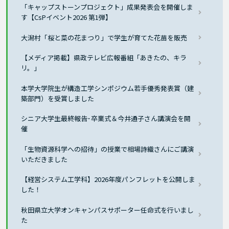
「キャップストーンプロジェクト」成果発表会を開催しま
す【CsPイベント2026 第1弾】
大潟村「桜と菜の花まつり」で学生が育てた花苗を販売
【メディア掲載】県政テレビ広報番組「あきたの、キラ
リ。」
本学大学院生が構造工学シンポジウム若手優秀発表賞（建
築部門）を受賞しました
シニア大学生最終報告･卒業式＆今井通子さん講演会を開
催
「生物資源科学への招待」の授業で相場詩織さんにご講演
いただきました
【経営システム工学科】2026年度パンフレットを公開しま
した！
秋田県立大学オンキャンパスサポーター任命式を行いまし
た