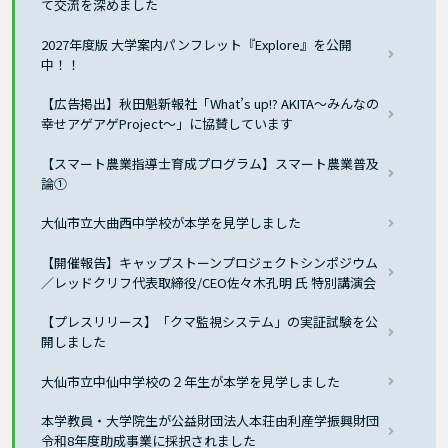
て交流を深めました
2027年度版 大学案内パンフレット『Explore』を公開
中！！
【広告掲出】秋田魁新報社「What’s up!? AKITA～みんなの
幸せアゲアゲProject～」に協賛しています
【スマート農業指導士育成プログラム】スマート農業普及
論①
大仙市立大曲西中学校が本学を見学しました
【開催報告】キャップストーンプロジェクトシンポジウム
／レッドクリフ代表取締役/CEO佐々木孔明 氏 特別講演会
【プレスリリース】「クマ監視システム」の実証試験を公
開しました
大仙市立中仙中学校の２年生が本学を見学しました
本学教員・大学院生が公益財団法人本荘由利産学振興財団
令和8年度助成事業に採択されました