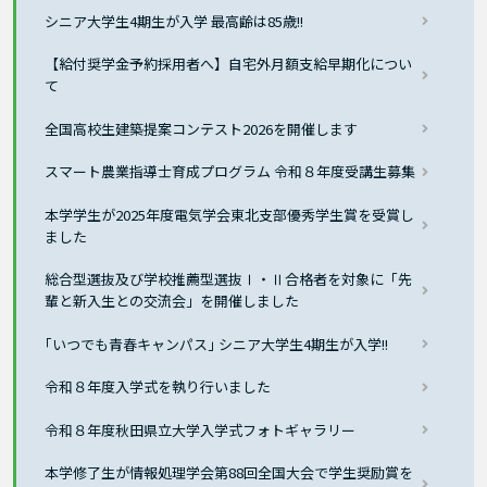
シニア大学生4期生が入学 最高齢は85歳!!
【給付奨学金予約採用者へ】自宅外月額支給早期化につい
て
全国高校生建築提案コンテスト2026を開催します
スマート農業指導士育成プログラム 令和８年度受講生募集
本学学生が2025年度電気学会東北支部優秀学生賞を受賞し
ました
総合型選抜及び学校推薦型選抜Ⅰ・Ⅱ合格者を対象に「先
輩と新入生との交流会」を開催しました
｢いつでも青春キャンパス｣ シニア大学生4期生が入学!!
令和８年度入学式を執り行いました
令和８年度秋田県立大学入学式フォトギャラリー
本学修了生が情報処理学会第88回全国大会で学生奨励賞を