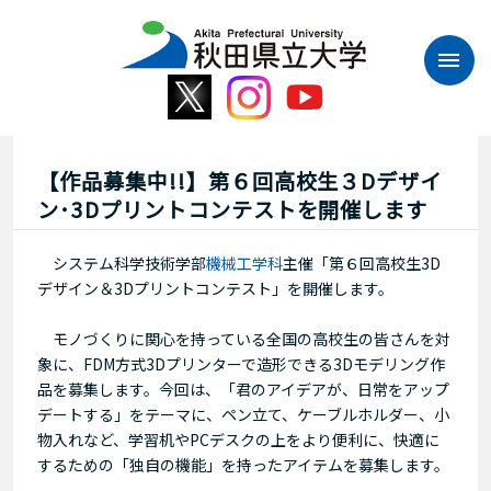
本
文
へ
ス
キ
ッ
プ
【作品募集中!!】第６回高校生３Dデザイ
ン･3Dプリントコンテストを開催します
システム科学技術学部
機械工学科
主催「第６回高校生3D
デザイン＆3Dプリントコンテスト」を開催します。
モノづくりに関心を持っている全国の高校生の皆さんを対
象に、FDM方式3Dプリンターで造形できる3Dモデリング作
品を募集します。今回は、「
君のアイデアが、日常をアップ
デートする」をテーマに、ペン立て、ケーブルホルダー、小
物入れなど、学習机やPCデスクの上をより便利に、快適に
するための「独自の機能」を持ったアイテムを募集します。