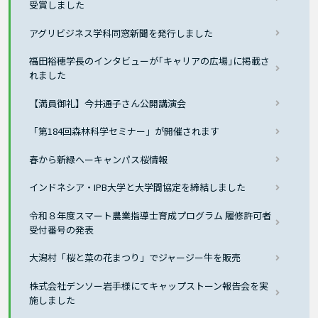
受賞しました
アグリビジネス学科同窓新聞を発行しました
福田裕穂学長のインタビューが｢キャリアの広場｣に掲載さ
れました
【満員御礼】今井通子さん公開講演会
「第184回森林科学セミナー」が開催されます
春から新緑へーキャンパス桜情報
インドネシア・IPB大学と大学間協定を締結しました
令和８年度スマート農業指導士育成プログラム 履修許可者
受付番号の発表
大潟村「桜と菜の花まつり」でジャージー牛を販売
株式会社デンソー岩手様にてキャップストーン報告会を実
施しました