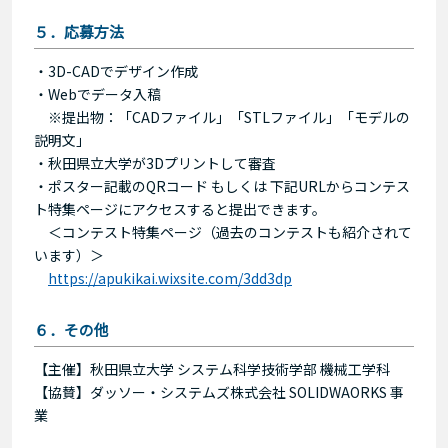
５．応募方法
・3D-CADでデザイン作成
・Webでデータ入稿
※提出物：「CADファイル」「STLファイル」「モデルの
説明文」
・秋田県立大学が3Dプリントして審査
・ポスター記載のQRコード もしくは 下記URLからコンテス
ト特集ページにアクセスすると提出できます。
＜コンテスト特集ページ（過去のコンテストも紹介されて
います）＞
https://apukikai.wixsite.com/3dd3dp
６．その他
【主催】秋田県立大学 システム科学技術学部 機械工学科
【協賛】ダッソー・システムズ株式会社 SOLIDWAORKS 事
業