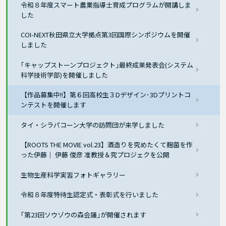
令和８年度スマート農業指導士育成プログラムが開講しま
した
COI-NEXT秋田県立大学拠点第3回国際シンポジウムを開催
しました
｢キャップストーンプロジェクト｣最終成果発表会(システム
科学技術学部)を開催しました
【作品募集中!!】第６回高校生３Dデザイン･3Dプリントコ
ンテストを開催します
タイ・シラパコーン大学の訪問団が来学しました
【ROOTS THE MOVIE vol.23】酒造りを究めたくて麹菌を作
った伊藤｜ 伊藤 俊彦 准教授＆究プロジェクを公開
生物生産科学実習フォトギャラリー
令和８年度特待生認定式・表彰式を行いました
｢第23回ソウゾウの森会議｣が開催されます