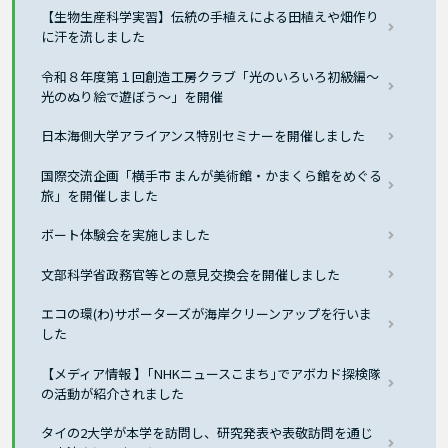
【生物生産科学実習】伝統の手植えによる田植えや畑作り
に汗を流しました
令和８年度第１回創造工房クラブ「光のいろいろ初級編～
光のぬり絵で遊ぼう～」を開催
日本海側大学アライアンス特別セミナーを開催しました
国際交流企画「横手市 まんが美術館・かまくら館をめぐる
旅」を開催しました
ボート体験会を実施しました
文部科学省政務官等との意見交換会を開催しました
エコの環(わ)サポーターズが海岸クリーンアップを行いま
した
【メディア情報 】｢NHKニュースこまち｣でアボカド探検隊
の活動が紹介されました
タイの2大学が本学を訪問し、研究発表や表敬訪問を通じ