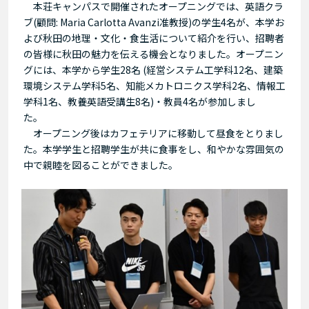
本荘キャンパスで開催されたオープニングでは、英語クラ
ブ(顧問: Maria Carlotta Avanzi准教授)の学生4名が、本学お
よび秋田の地理・文化・食生活について紹介を行い、招聘者
の皆様に秋田の魅力を伝える機会となりました。オープニン
グには、本学から学生28名 (経営システム工学科12名、建築
環境システム学科5名、知能メカトロニクス学科2名、情報工
学科1名、教養英語受講生8名)・教員4名が参加しまし
た。
オープニング後はカフェテリアに移動して昼食をとりまし
た。本学学生と招聘学生が共に食事をし、和やかな雰囲気の
中で親睦を図ることができました。