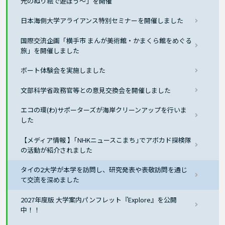
光のぬり絵で遊ぼう～」を開催
日本海側大学アライアンス特別セミナーを開催しました
国際交流企画「横手市 まんが美術館・かまくら館をめぐる
旅」を開催しました
ボート体験会を実施しました
文部科学省政務官等との意見交換会を開催しました
エコの環(わ)サポーターズが海岸クリーンアップを行いま
した
【メディア情報 】｢NHKニュースこまち｣でアボカド探検隊
の活動が紹介されました
タイの2大学が本学を訪問し、研究発表や表敬訪問を通じ
て交流を深めました
2027年度版 大学案内パンフレット『Explore』を公開
中！！