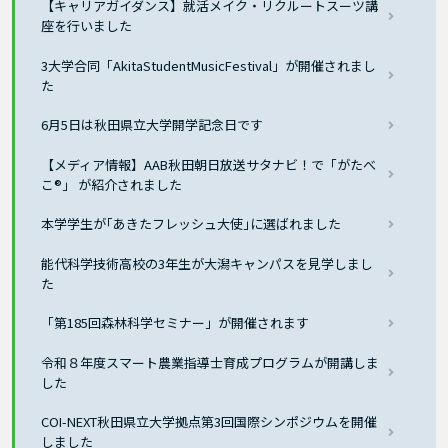
【キャリアガイダンス】就活メイク・リクルートスーツ講
座を行いました
3大学合同「AkitaStudentMusicFestival」が開催されまし
た
6月5日は秋田県立大学開学記念日です
【メディア情報】AAB秋田朝日放送サタナビ！で「がたべ
こ®」 が紹介されました
本学学生が｢あきたフレッシュ大使｣に選ばれました
能代科学技術高校の3年生が大潟キャンパスを見学しまし
た
「第185回森林科学セミナー」が開催されます
令和８年度スマート農業指導士育成プログラムが開講しま
した
COI-NEXT秋田県立大学拠点第3回国際シンポジウムを開催
しました