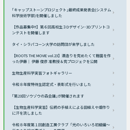
｢キャップストーンプロジェクト｣最終成果発表会(システム
科学技術学部)を開催しました
【作品募集中!!】第６回高校生３Dデザイン･3Dプリントコ
ンテストを開催します
タイ・シラパコーン大学の訪問団が来学しました
【ROOTS THE MOVIE vol.23】酒造りを究めたくて麹菌を作
った伊藤｜ 伊藤 俊彦 准教授＆究プロジェクを公開
生物生産科学実習フォトギャラリー
令和８年度特待生認定式・表彰式を行いました
｢第23回ソウゾウの森会議｣が開催されます
【生物生産科学実習】伝統の手植えによる田植えや畑作り
に汗を流しました
令和８年度第１回創造工房クラブ「光のいろいろ初級編～