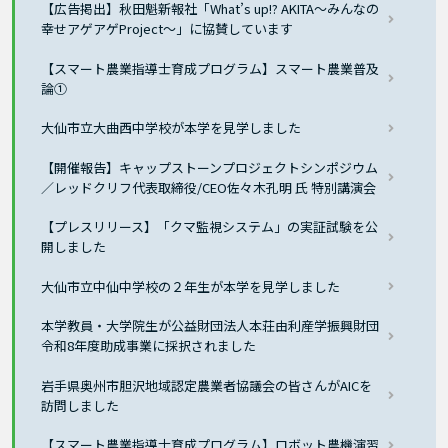
【広告掲出】秋田魁新報社「What’s up!? AKITA～みんなの
幸せアゲアゲProject～」に協賛しています
【スマート農業指導士育成プログラム】スマート農業普及
論①
大仙市立大曲西中学校が本学を見学しました
【開催報告】キャップストーンプロジェクトシンポジウム
／レッドクリフ代表取締役/CEO佐々木孔明 氏 特別講演会
【プレスリリース】「クマ監視システム」の実証試験を公
開しました
大仙市立中仙中学校の２年生が本学を見学しました
本学教員・大学院生が公益財団法人本荘由利産学振興財団
令和8年度助成事業に採択されました
岩手県奥州市胆沢地域認定農業者協議会の皆さんがAICを
訪問しました
【スマート農業指導士育成プログラム】ロボット農機演習