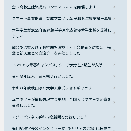
全国高校生建築提案コンテスト2026を開催します
スマート農業指導士育成プログラム 令和８年度受講生募集
本学学生が2025年度電気学会東北支部優秀学生賞を受賞し
ました
総合型選抜及び学校推薦型選抜Ⅰ・Ⅱ合格者を対象に「先
輩と新入生との交流会」を開催しました
｢いつでも青春キャンパス｣ シニア大学生4期生が入学!!
令和８年度入学式を執り行いました
令和８年度秋田県立大学入学式フォトギャラリー
本学修了生が情報処理学会第88回全国大会で学生奨励賞を
受賞しました
アグリビジネス学科同窓新聞を発行しました
福田裕穂学長のインタビューが｢キャリアの広場｣に掲載さ