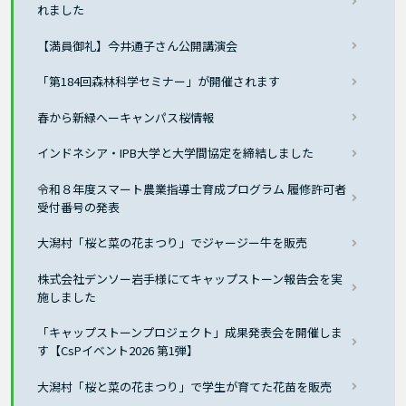
れました
【満員御礼】今井通子さん公開講演会
「第184回森林科学セミナー」が開催されます
春から新緑へーキャンパス桜情報
インドネシア・IPB大学と大学間協定を締結しました
令和８年度スマート農業指導士育成プログラム 履修許可者
受付番号の発表
大潟村「桜と菜の花まつり」でジャージー牛を販売
株式会社デンソー岩手様にてキャップストーン報告会を実
施しました
「キャップストーンプロジェクト」成果発表会を開催しま
す【CsPイベント2026 第1弾】
大潟村「桜と菜の花まつり」で学生が育てた花苗を販売