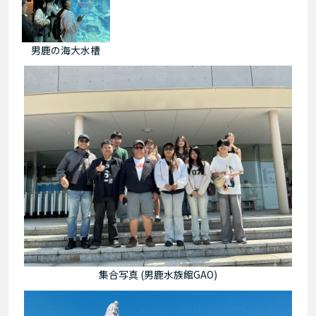
男鹿の海大水槽
集合写真 (男鹿水族館GAO)