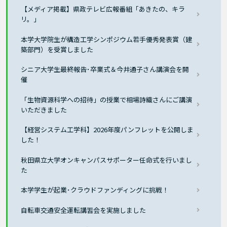
【メディア掲載】県政テレビ広報番組「あきたの、キラ
リ。」
本学大学院生が構造工学シンポジウム若手優秀発表賞（建
築部門）を受賞しました
シニア大学生最終報告･卒業式＆今井通子さん講演会を開
催
「生物資源科学への招待」の授業で相場詩織さんにご講演
いただきました
【経営システム工学科】2026年度パンフレットを公開しま
した！
秋田県立大学オンキャンパスサポーター任命式を行いまし
た
本学学生が起業･クラウドファンディングに挑戦！
自転車交通安全運転講習会を実施しました