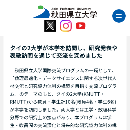
本
文
へ
ス
キ
ッ
プ
タイの2大学が本学を訪問し、研究発表や
表敬訪問を通じて交流を深めました
秋田県立大学国際交流プログラムの一環として、
「数理最適化・データサイエンスに関する次世代人
材交流と研究協力体制の構築を目指す交流プログラ
ム」のテーマのもと、タイの2大学(KMUTT・
RMUTT)から教員・学生計10名(教員4名・学生6名)
が本学を訪問しました。両大学とは工学・数理科学
分野での研究上の接点があり、本プログラムは学
生・教員間の交流深化と将来的な研究協力体制の構