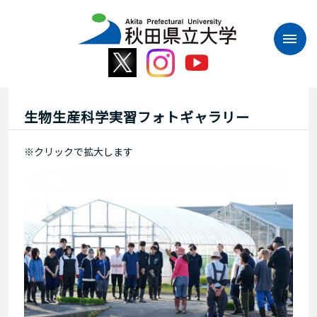
本
文
へ
ス
キ
ッ
プ
生物生産科学実習フォトギャラリー
※クリックで拡大します