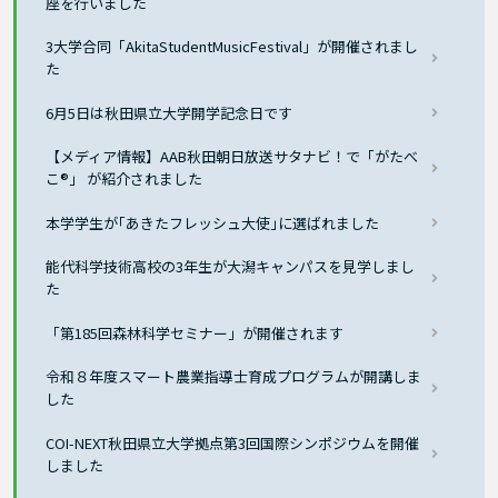
座を行いました
3大学合同「AkitaStudentMusicFestival」が開催されまし
た
6月5日は秋田県立大学開学記念日です
【メディア情報】AAB秋田朝日放送サタナビ！で「がたべ
こ®」 が紹介されました
本学学生が｢あきたフレッシュ大使｣に選ばれました
能代科学技術高校の3年生が大潟キャンパスを見学しまし
た
「第185回森林科学セミナー」が開催されます
令和８年度スマート農業指導士育成プログラムが開講しま
した
COI-NEXT秋田県立大学拠点第3回国際シンポジウムを開催
しました