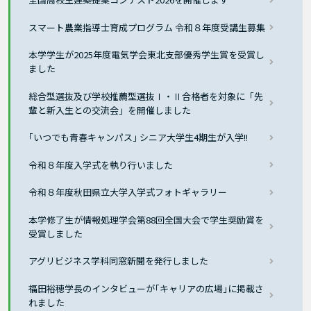
スマート農業指導士育成プログラム 令和８年度受講生募集
本学学生が2025年度電気学会東北支部優秀学生賞を受賞し
ました
総合型選抜及び学校推薦型選抜Ⅰ・Ⅱ合格者を対象に「先
輩と新入生との交流会」を開催しました
｢いつでも青春キャンパス｣ シニア大学生4期生が入学!!
令和８年度入学式を執り行いました
令和８年度秋田県立大学入学式フォトギャラリー
本学修了生が情報処理学会第88回全国大会で学生奨励賞を
受賞しました
アグリビジネス学科同窓新聞を発行しました
福田裕穂学長のインタビューが｢キャリアの広場｣に掲載さ
れました