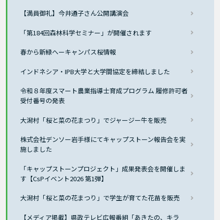
【満員御礼】今井通子さん公開講演会
「第184回森林科学セミナー」が開催されます
春から新緑へーキャンパス桜情報
インドネシア・IPB大学と大学間協定を締結しました
令和８年度スマート農業指導士育成プログラム 履修許可者
受付番号の発表
大潟村「桜と菜の花まつり」でジャージー牛を販売
株式会社デンソー岩手様にてキャップストーン報告会を実
施しました
「キャップストーンプロジェクト」成果発表会を開催しま
す【CsPイベント2026 第1弾】
大潟村「桜と菜の花まつり」で学生が育てた花苗を販売
【メディア掲載】県政テレビ広報番組「あきたの、キラ