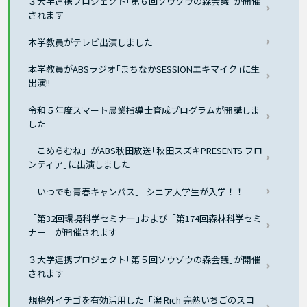
３大学連携プロジェクト｢第６回ソウゾウの森会議｣が開催
されます
本学教員がテレビ出演しました
本学教員がABSラジオ｢まちなかSESSIONエキマイク｣に生
出演!!
令和５年度スマート農業指導士育成プログラムが開講しま
した
「こめらむね」がABS秋田放送｢秋田スズキPRESENTS フロ
ンティア｣に出演しました
「いつでも青春キャンパス」 シニア大学生が入学！！
「第32回環境科学セミナー｣および「第174回森林科学セミ
ナー」が開催されます
３大学連携プロジェクト｢第５回ソウゾウの森会議｣が開催
されます
規格外イチゴを有効活用した「潟 Rich 完熟いちごのスコ