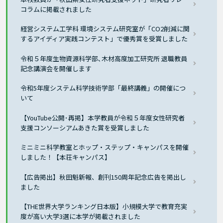
コラムに掲載されました
経営システム工学科 環境システム研究室が「CO2削減に関
するアイディア実践コンテスト」で優秀賞を受賞しました
令和５年度生物資源科学部､木材高度加工研究所 退職教員
記念講演会を開催します
令和5年度システム科学技術学部「最終講義」の開催につ
いて
【YouTube公開･再掲】本学教員が令和５年度女性研究者
支援コンソーシアムあきた賞を受賞しました
ミニミニ科学教室とホップ・ステップ・キャンパスを開催
しました！【本荘キャンパス】
【広告掲出】秋田魁新報、創刊150周年記念広告を掲出し
ました
【THE世界大学ランキング日本版】小規模大学で教育充実
度が高い大学3選に本学が掲載されました