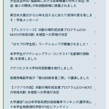
学生自主研究｢福島県における放射線量の分布と気圧･気
温･風との関係｣が秋田魁新報に掲載されました
東日本大震災から13年を迎えるにあたり哀悼の意を表しま
す｜学長メッセージ
【プレスリリース】共創の場形成支援プログラム(COI-
NEXT)の地域共創･本格型への昇格が決定
「はちプロ学生部」ワークショップが開催されました！
本学学生がアクションプラン･コンテスト｢北都銀行頭取
賞｣を受賞しました
アグリビジネス学科同窓新聞を発行しました
高橋秀晴副学長が「第58回県多喜二祭」で講演しました
【ソウゾウの森】共創の場形成支援プログラム(COI-NEXT)
の地域共創･本格型への昇格が決定
大学通信｢2023年学部系統別実就職率ランキング(農学系)｣
で本学生物資源科学部が3位にランクイン