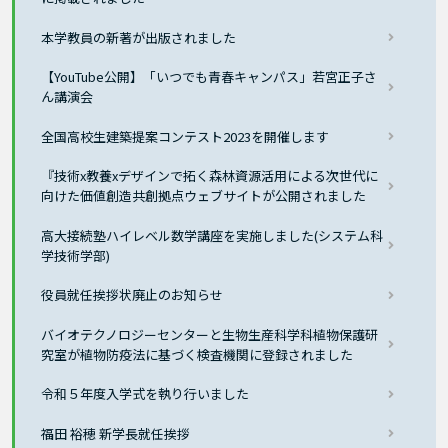
本学教員の新著が出版されました
【YouTube公開】「いつでも青春キャンパス」若宮正子さ
ん講演会
全国高校生建築提案コンテスト2023を開催します
『技術x教養xデザインで拓く森林資源活用による次世代に
向けた価値創造共創拠点ウェブサイトが公開されました
高大接続塾ハイレベル数学講座を実施しました(システム科
学技術学部)
役員就任挨拶状廃止のお知らせ
バイオテクノロジーセンターと生物生産科学科植物保護研
究室が植物防疫法に基づく検査機関に登録されました
令和５年度入学式を執り行いました
福田 裕穂 新学長就任挨拶