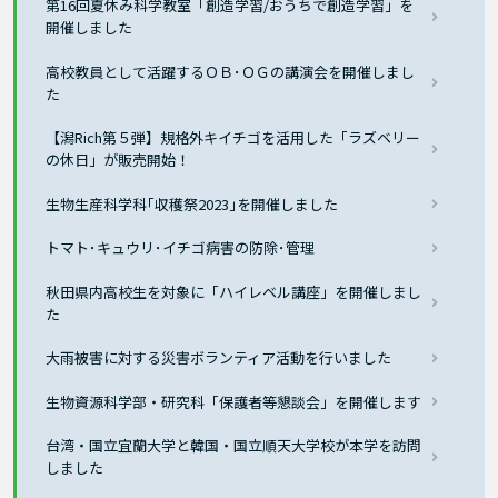
第16回夏休み科学教室「創造学習/おうちで創造学習」を
開催しました
高校教員として活躍するＯＢ･ＯＧの講演会を開催しまし
た
【潟Rich第５弾】規格外キイチゴを活用した「ラズベリー
の休日」が販売開始！
生物生産科学科｢収穫祭2023｣を開催しました
トマト･キュウリ･イチゴ病害の防除･管理
秋田県内高校生を対象に「ハイレベル講座」を開催しまし
た
大雨被害に対する災害ボランティア活動を行いました
生物資源科学部・研究科「保護者等懇談会」を開催します
台湾・国立宜蘭大学と韓国・国立順天大学校が本学を訪問
しました