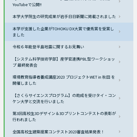
YouTubeで公開!!
本学大学院生の研究成果が岩手日日新聞に掲載されました
本学が支援した企業がTOHOKU DX大賞で優秀賞を受賞し
ました
令和６年能登半島地震に関するお見舞い
【システム科学技術学部】産学官連携PBL型ワークショッ
プ 最終発表会
環境教育指導者養成講座2023 プロジェクトWET in 秋田 を
開催しました
【さくらサイエンスプログラム】の助成を受けタイ・コン
ケン大学と交流を行いました
第3回高校生3Dデザイン＆3Dプリントコンテストの表彰が
行われました
全国高校生建築提案コンテスト2023審査結果発表！