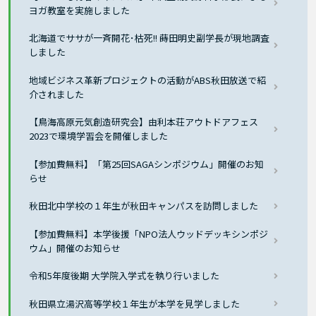
ヨガ教室を実施しました
北海道でササが一斉開花･枯死!! 蒔田明史副学長が現地調査
しました
地域ビジネス革新プロジェクトの活動がABS秋田放送で紹
介されました
【鳥海高原元気創造研究会】由利本荘アウトドアフェス
2023で環境学習会を開催しました
【参加費無料】「第25回SAGAシンポジウム」開催のお知
らせ
秋田北中学校の１年生が秋田キャンパスを訪問しました
【参加費無料】本学後援「NPO法人ウッドデッキシンポジ
ウム」開催のお知らせ
令和5年度後期 大学院入学式を執り行いました
秋田県立湯沢高等学校１年生が本学を見学しました