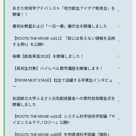
あきた地域学アドバンスト「地方創生アイデア発表会」を
開催！！
書初め教室および「一日一書」展示会を開催しました
【ROOTS THE MOVIE vol11】『目には見えない情報を活用
する男!!』を公開!!
後期【創造楽習2023】を開催しました！
【高校生対象】ハイレベル数学講座を開催します！
【FROM NEXT STAGE】社会で活躍する卒業生インタビュ
ー
秋田県立大学ふるさと元気創成基金への寄附目録贈呈式を
開催しました
【ROOTS THE MOVIE vol10】システム科学技術学部編『サ
イエンス＆テクノロジー』公開!!
【ROOTS THE MOVIE vol09】生物資源科学部編『調和』