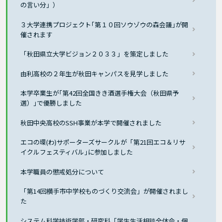
の言い分」）
３大学連携プロジェクト｢第１０回ソウゾウの森会議｣が開
催されます
「秋田県立大学ビジョン２０３３」を策定しました
由利高校の２年生が秋田キャンパスを見学しました
本学卒業生が｢第42回全国きき酒選手権大会（秋田県予
選）｣で優勝しました
秋田中央高校のSSH事業が本学で開催されました
エコの環(わ)サポーターズサークルが「第21回エコ＆リサ
イクルフェスティバル｣に参加しました
本学職員の懲戒処分について
「第14回横手市中学校ものづくり交流会」が開催されまし
た
システム科学技術学部・研究科「学生生活相談全体会・個