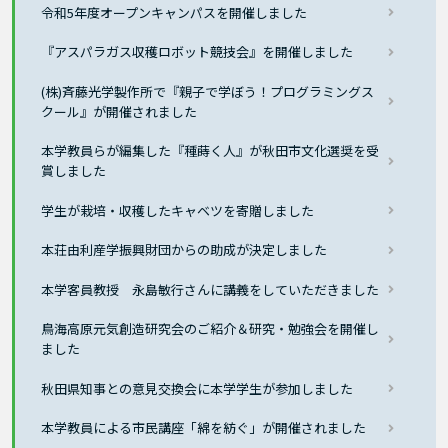
令和5年度オープンキャンパスを開催しました
『アスパラガス収穫ロボット競技会』を開催しました
(株)斉藤光学製作所で『親子で学ぼう！プログラミングス
クール』が開催されました
本学教員らが編集した『種蒔く人』が秋田市文化選奨を受
賞しました
学生が栽培・収穫したキャベツを寄贈しました
本荘由利産学振興財団からの助成が決定しました
本学客員教授 永島敏行さんに講義をしていただきました
鳥海高原元気創造研究会のご紹介＆研究・勉強会を開催し
ました
秋田県知事との意見交換会に本学学生が参加しました
本学教員による市民講座「綿を紡ぐ」が開催されました