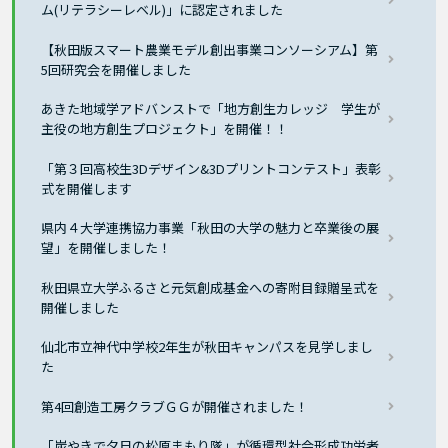
ム(リテラシーレベル)」に認定されました
【秋田版スマート農業モデル創出事業コンソーシアム】第
5回研究会を開催しました
あきた地域学アドバンストで「地方創生カレッジ 学生が
主役の地方創生プロジェクト」を開催！！
「第３回高校生3Dデザイン&3Dプリントコンテスト」表彰
式を開催します
県内４大学連携協力事業「秋田の大学の魅力と卒業後の展
望」を開催しました！
秋田県立大学ふるさと元気創成基金への寄附目録贈呈式を
開催しました
仙北市立神代中学校2年生が秋田キャンパスを見学しまし
た
第4回創造工房クラブＧＧが開催されました！
「炭やきで夕日の松原まもり隊」が循環型社会形成功労者