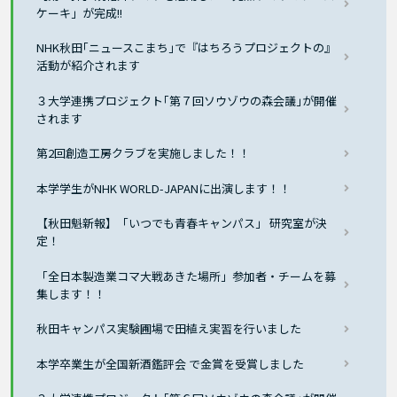
ケーキ」が完成!!
NHK秋田｢ニュースこまち｣で『はちろうプロジェクトの』
活動が紹介されます
３大学連携プロジェクト｢第７回ソウゾウの森会議｣が開催
されます
第2回創造工房クラブを実施しました！！
本学学生がNHK WORLD-JAPANに出演します！！
【秋田魁新報】「いつでも青春キャンパス」 研究室が決
定！
「全日本製造業コマ大戦あきた場所」参加者・チームを募
集します！！
秋田キャンパス実験圃場で田植え実習を行いました
本学卒業生が全国新酒鑑評会 で金賞を受賞しました