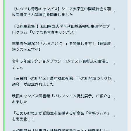
【いつでも青春キャンパス】シニア大学生中間報告会＆羽
佐間道夫さん講演会を開催しました
【２期生募集!!】秋田県立大学×秋田魁新報社 生涯学習プ
ログラム 「いつでも青春キャンパス」
卒業設計展2024「ふるさとに - 」を開催します！【建築環
境システム学科】
令和５年度アクションプラン･コンテスト表彰式を開催し
ました
【三種町下岩川地区】農村RMO組織「下岩川地域づくり協
議会」が設立されました
秋田キャンパス図書館「バレンタイン特別展示」が紹介さ
れました
『こめらむね』が受験生を応援する新商品「合格ラムネ」
を商品化！！
本校教員が「秋田県女性研究者支援ネット」研究者リレー