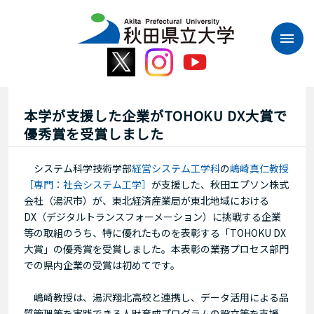
本
文
へ
ス
キ
ッ
プ
本学が支援した企業がTOHOKU DX大賞で
優秀賞を受賞しました
システム科学技術学部
経営システム工学科
の
嶋崎真仁教授
［専門：社会システム工学］
が支援した、秋田エプソン株式
会社（湯沢市）が、東北経済産業局が東北地域における
DX（デジタルトランスフォーメーション）に挑戦する企業
等の取組のうち、特に優れたものを表彰する「TOHOKU DX
大賞」の優秀賞を受賞しました。本表彰の業務プロセス部門
での県内企業の受賞は初めてです。
嶋崎教授は、湯沢翔北高校と連携し、データ活用による品
質管理等を実践できる人財育成プログラムの設立等を支援