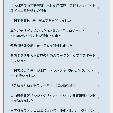
【木材高度加工研究所】木材応用講座「実践！オンサイト
製炭と炭素貯留」の開催
由利工業高校1年生が本学を見学しました
本学がデザイン協力したTDK集合住宅プロジェクト
ZiNOBAのイベントが開催されます
部局間研究交流フォーラムを開催しました
県内デジタル人材育成のためのワークショップがスタート
しています
由利高校の２年生が本荘キャンパスで｢県内大学ラボツア
ー｣を行いました
『こめらむね』新フレーバー２種が新登場！!
大曲農業高等学校がアグリイノベーション教育研究センタ
ーを訪れました
本学教員のテレビ出演について（NHK・Eテレ「ヴィラン