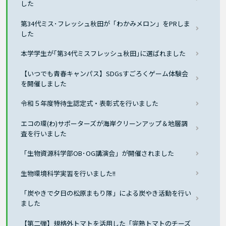
した
第34代ミス･フレッシュ秋田が「わかみメロン」をPRしま
した
本学学生が｢第34代ミスフレッシュ秋田｣に選ばれました
【いつでも青春キャンパス】SDGsすごろくゲーム体験会
を開催しました
令和５年度特待生認定式・表彰式を行いました
エコの環(わ)サポーターズが海岸クリーンアップ＆地層調
査を行いました
「生物資源科学部OB･OG講演会」が開催されました
生物環境科学実習を行いました!!
「炭やきで夕日の松原まもり隊」による炭やき活動を行い
ました
【第二弾】規格外トマトを活用した「完熟トマトのチーズ