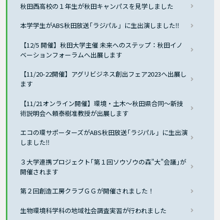
秋田西高校の１年生が秋田キャンパスを見学しました
本学学生がABS秋田放送｢ラジパル」に生出演しました‼
【12/5 開催】秋田大学主催 未来へのステップ：秋田イノ
ベーションフォーラムへ出展します
【11/20-22開催】アグリビジネス創出フェア2023へ出展し
ます
【11/21オンライン開催】環境・土木～秋田県合同～新技
術説明会へ頼泰樹准教授が出展します
エコの環サポーターズがABS秋田放送｢ラジパル」に生出演
しました‼
３大学連携プロジェクト｢第１回ソウゾウの森"大"会議｣が
開催されます
第２回創造工房クラブＧＧが開催されました！
生物環境科学科の地域社会調査実習が行われました