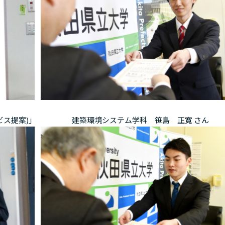
ビス提案)｣
建築環境システム学科 笹島 正寛 さん