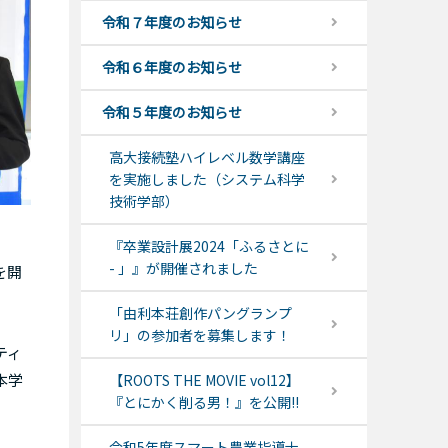
令和７年度のお知らせ
令和６年度のお知らせ
令和５年度のお知らせ
高大接続塾ハイレベル数学講座
を実施しました（システム科学
技術学部）
『卒業設計展2024「ふるさとに
- 」』が開催されました
を開
「由利本荘創作パングランプ
リ」の参加者を募集します！
ティ
本学
【ROOTS THE MOVIE vol12】
『とにかく削る男！』を公開!!
令和5年度スマート農業指導士