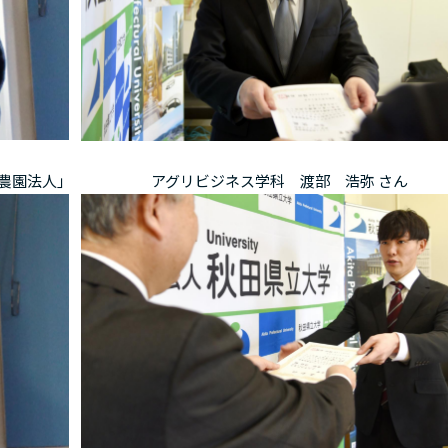
農園法人｣
アグリビジネス学科 渡部 浩弥 さん