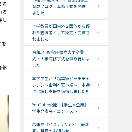
５名
育成プログラム修了式を開催し
れる
ました
与し
本学教員が国内外２団体から優
れた査読者として認定・受賞さ
れました
とを
令和5年度秋田県立大学卒業
式・大学院修了式を執り行いま
した
を継
本学学生が「起業家ピッチチャ
レンジ～由利本荘市編～」本選
に出場し支援を獲得しました!!
YouTube公開!!【学生×企業】
学生発表会・コンテスト
広報誌『イスナ』Vol.31（最新
号）発行のお知らせ