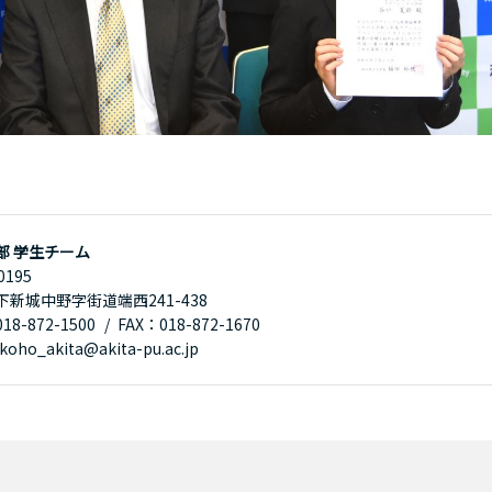
部 学生チーム
0195
下新城中野字街道端西241-438
8-872-1500
FAX：018-872-1670
oho_akita@akita-pu.ac.jp