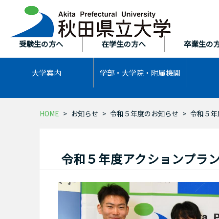
本
文
へ
ス
受験生の方へ
在学生の方へ
卒業生の
キ
ッ
大学案内
学部・大学院・
附属機関
プ
HOME
お知らせ
令和５年度のお知らせ
令和５年
令和５年度アクションプラン