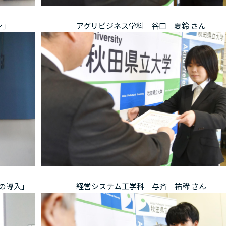
｣
アグリビジネス学科 谷口 夏鈴 さん
の導入｣
経営システム工学科 与斉 祐稀 さん