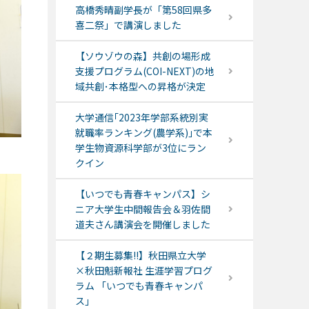
高橋秀晴副学長が「第58回県多
喜二祭」で講演しました
【ソウゾウの森】共創の場形成
支援プログラム(COI-NEXT)の地
域共創･本格型への昇格が決定
大学通信｢2023年学部系統別実
就職率ランキング(農学系)｣で本
学生物資源科学部が3位にラン
クイン
【いつでも青春キャンパス】シ
ニア大学生中間報告会＆羽佐間
道夫さん講演会を開催しました
【２期生募集!!】秋田県立大学
×秋田魁新報社 生涯学習プログ
ラム 「いつでも青春キャンパ
ス」