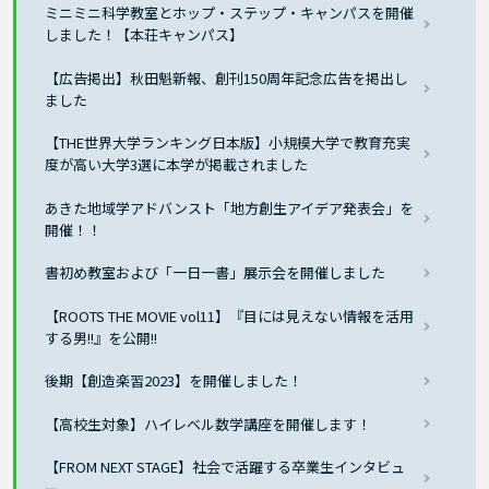
ミニミニ科学教室とホップ・ステップ・キャンパスを開催
しました！【本荘キャンパス】
【広告掲出】秋田魁新報、創刊150周年記念広告を掲出し
ました
【THE世界大学ランキング日本版】小規模大学で教育充実
度が高い大学3選に本学が掲載されました
あきた地域学アドバンスト「地方創生アイデア発表会」を
開催！！
書初め教室および「一日一書」展示会を開催しました
【ROOTS THE MOVIE vol11】『目には見えない情報を活用
する男!!』を公開!!
後期【創造楽習2023】を開催しました！
【高校生対象】ハイレベル数学講座を開催します！
【FROM NEXT STAGE】社会で活躍する卒業生インタビュ
ー