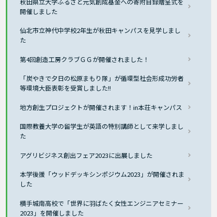
秋田県立大学ふるさと元気創成基金への寄附目録贈呈式を
開催しました
仙北市立神代中学校2年生が秋田キャンパスを見学しまし
た
第4回創造工房クラブＧＧが開催されました！
「炭やきで夕日の松原まもり隊」が循環型社会形成功労者
等環境大臣表彰を受賞しました!!
地方創生プロジェクトが開催されます！in本荘キャンパス
国際教養大学の留学生が英語の特別講師として来学しまし
た
アグリビジネス創出フェア2023に出展しました
本学後援「ウッドデッキシンポジウム2023」が開催されま
した
横手城南高校で「世界に羽ばたく女性エンジニアセミナー
2023」を開催しました