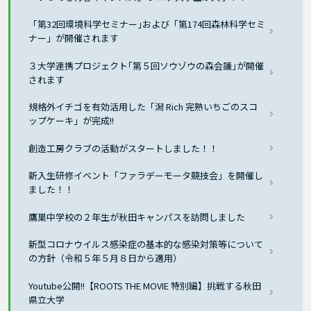
「第32回環境科学セミナー｣および「第174回森林科学セミ
ナー」が開催されます
３大学連携プロジェクト｢第５回ソウゾウの森会議｣が開催
されます
規格外イチゴを有効活用した「潟 Rich 完熟いちごのスコ
ップケーキ」が完成!!
創造工房クラブの活動がスタートしました！！
新入生研修イベント「ファラデーモータ競技会」を開催し
ました！！
鷹巣中学校の２年生が秋田キャンパスを訪問しました
新型コロナウイルス感染症の基本的な感染対策等について
の方針（令和５年５月８日から適用）
Youtube公開!!【ROOTS THE MOVIE 特別編】挑戦する秋田
県立大学