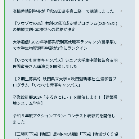
高橋秀晴副学長が「第58回県多喜二祭」で講演しました
【ソウゾウの森】共創の場形成支援プログラム(COI-NEXT)
の地域共創･本格型への昇格が決定
大学通信｢2023年学部系統別実就職率ランキング(農学系)｣
で本学生物資源科学部が3位にランクイン
【いつでも青春キャンパス】シニア大学生中間報告会＆羽
佐間道夫さん講演会を開催しました
【２期生募集!!】秋田県立大学×秋田魁新報社 生涯学習プ
ログラム 「いつでも青春キャンパス」
卒業設計展2024「ふるさとに - 」を開催します！【建築環
境システム学科】
令和５年度アクションプラン･コンテスト表彰式を開催し
ました
【三種町下岩川地区】農村RMO組織「下岩川地域づくり協