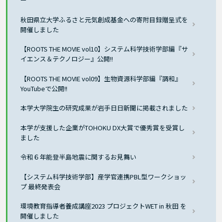
秋田県立大学ふるさと元気創成基金への寄附目録贈呈式を
開催しました
【ROOTS THE MOVIE vol10】システム科学技術学部編『サ
イエンス＆テクノロジー』公開!!
【ROOTS THE MOVIE vol09】生物資源科学部編『調和』
YouTubeで公開!!
本学大学院生の研究成果が岩手日日新聞に掲載されました
本学が支援した企業がTOHOKU DX大賞で優秀賞を受賞し
ました
令和６年能登半島地震に関するお見舞い
【システム科学技術学部】産学官連携PBL型ワークショッ
プ 最終発表会
環境教育指導者養成講座2023 プロジェクトWET in 秋田 を
開催しました