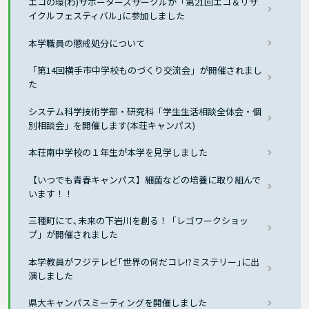
エコの環(わ)サポーターズサークルが「第21回エコ＆リサ
イクルフェスティバル｣に参加しました
本学職員の懲戒処分について
「第14回横手市中学校ものづくり交流会」が開催されまし
た
システム科学技術学部・研究科「学生生活相談全体会・個
別相談会」を開催します(本荘キャンパス)
本荘南中学校の１年生が本学を見学しました
【いつでも青春キャンパス】細菌などの培養に取り組んで
います！！
三種町にて､未来の下岩川を創る！「レゴワークショッ
プ」が開催されました
本学教員がフジテレビ｢世界の何だコレ!?ミステリー｣に出
演しました
県大キャンパスミーティングを開催しました