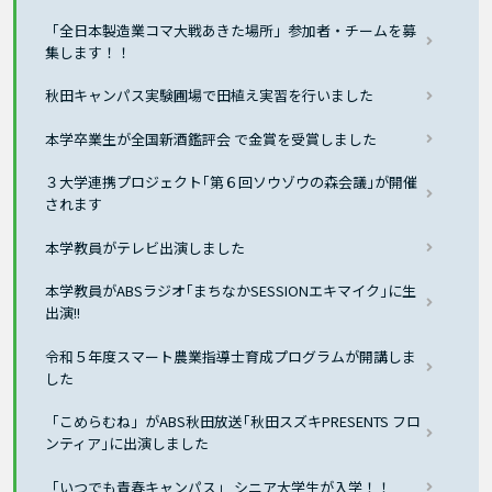
「全日本製造業コマ大戦あきた場所」参加者・チームを募
集します！！
秋田キャンパス実験圃場で田植え実習を行いました
本学卒業生が全国新酒鑑評会 で金賞を受賞しました
３大学連携プロジェクト｢第６回ソウゾウの森会議｣が開催
されます
本学教員がテレビ出演しました
本学教員がABSラジオ｢まちなかSESSIONエキマイク｣に生
出演!!
令和５年度スマート農業指導士育成プログラムが開講しま
した
「こめらむね」がABS秋田放送｢秋田スズキPRESENTS フロ
ンティア｣に出演しました
「いつでも青春キャンパス」 シニア大学生が入学！！