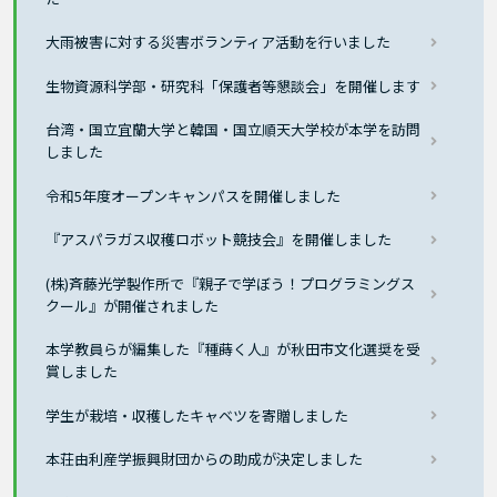
大雨被害に対する災害ボランティア活動を行いました
生物資源科学部・研究科「保護者等懇談会」を開催します
台湾・国立宜蘭大学と韓国・国立順天大学校が本学を訪問
しました
令和5年度オープンキャンパスを開催しました
『アスパラガス収穫ロボット競技会』を開催しました
(株)斉藤光学製作所で『親子で学ぼう！プログラミングス
クール』が開催されました
本学教員らが編集した『種蒔く人』が秋田市文化選奨を受
賞しました
学生が栽培・収穫したキャベツを寄贈しました
本荘由利産学振興財団からの助成が決定しました