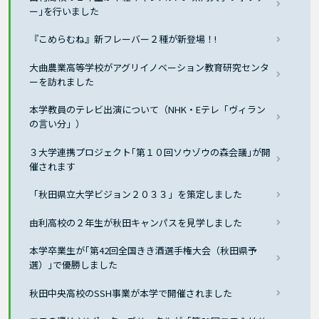
ー｣を行いました
『こめらむね』新フレーバー２種が新登場！!
大曲農業高等学校がアグリイノベーション教育研究センタ
ーを訪れました
本学教員のテレビ出演について（NHK・Eテレ「ヴィラン
の言い分」）
３大学連携プロジェクト｢第１０回ソウゾウの森会議｣が開
催されます
「秋田県立大学ビジョン２０３３」を策定しました
由利高校の２年生が秋田キャンパスを見学しました
本学卒業生が｢第42回全国きき酒選手権大会（秋田県予
選）｣で優勝しました
秋田中央高校のSSH事業が本学で開催されました