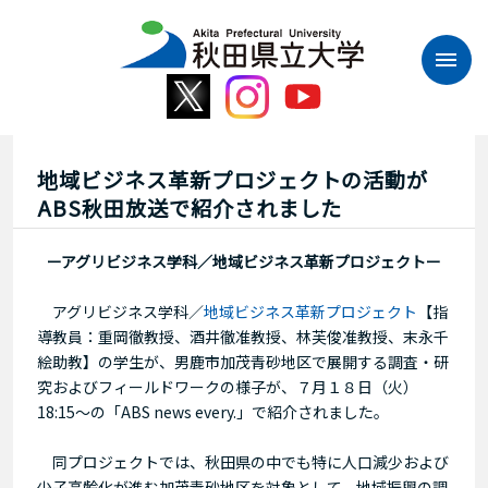
本
文
へ
ス
キ
ッ
プ
地域ビジネス革新プロジェクトの活動が
ABS秋田放送で紹介されました
ーアグリビジネス学科／地域ビジネス革新プロジェクトー
アグリビジネス学科／
地域ビジネス革新プロジェクト
【指
導教員：重岡徹教授、酒井徹准教授、林芙俊准教授、末永千
絵助教】の学生が、男鹿市加茂青砂地区で展開する調査・研
究およびフィールドワークの様子が、７月１８日（火）
18:15～の「ABS news every.」で紹介されました。
同プロジェクトでは、秋田県の中でも特に人口減少および
少子高齢化が進む加茂青砂地区を対象として、地域振興の調