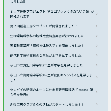
しました‼
３大学連携プロジェクト｢第１回ソウゾウの森"大"会議｣が
開催されます
第２回創造工房クラブＧＧが開催されました！
生物環境科学科の地域社会調査実習が行われました
家庭教育講座「家族で体験入学」を開催しました！
能代科学技術高校の２年生が本学を見学しました。
秋田市立外旭川中学校2年生が本学を見学しました
秋田市立御野場中学校3年生が秋田キャンパスを見学しま
した
センパイの研究のルーツにせまる研究情報誌『Roots』第
３号を発行!!
創造工房クラブＧＧの活動がスタートしました！！