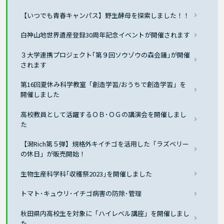
【いつでも青春キャンパス】野生酵母を探索しました！！
白神山地世界遺産登録30周年記念イベントが開催されます
３大学連携プロジェクト｢第９回ソウゾウの森会議｣が開催
されます
第16回夏休み科学教室「創造学習/おうちで創造学習」を
開催しました
高校教員として活躍するＯＢ･ＯＧの講演会を開催しまし
た
【潟Rich第５弾】規格外キイチゴを活用した「ラズベリー
の休日」が販売開始！
生物生産科学科｢収穫祭2023｣を開催しました
トマト･キュウリ･イチゴ病害の防除･管理
秋田県内高校生を対象に「ハイレベル講座」を開催しまし
た