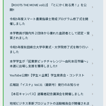
【ROOTS THE MOVIE vol12】『とにかく削る男！』を公
開!!
令和5年度スマート農業指導士育成プログラム修了式を開
催しました
本学教員が国内外２団体から優れた査読者として認定・受
賞されました
令和5年度秋田県立大学卒業式・大学院修了式を執り行い
ました
本学学生が「起業家ピッチチャレンジ～由利本荘市編～」
本選に出場し支援を獲得しました!!
YouTube公開!!【学生×企業】学生発表会・コンテスト
広報誌『イスナ』Vol.31（最新号）発行のお知らせ
【本荘キャンパス】退職者記念講演会を開催しました
地域ビジネス革新プロジェクトの活動報告会が開催されま