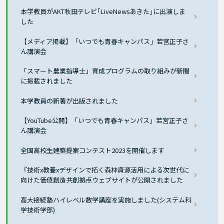
本学教員がAKT秋田テレビ｢LiveNewsあきた｣に出演しま
した
【メディア掲載】「いつでも青春キャンパス」若宮正子さ
ん講演会
「スマート農業指導士」育成プログラムの取り組みが新聞
に掲載されました
本学教員の新著が出版されました
【YouTube公開】「いつでも青春キャンパス」若宮正子さ
ん講演会
全国高校生建築提案コンテスト2023を開催します
『技術x教養xデザインで拓く森林資源活用による次世代に
向けた価値創造共創拠点ウェブサイトが公開されました
高大接続塾ハイレベル数学講座を実施しました(システム科
学技術学部)