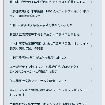
秋田北中学校の１年生が秋田キャンパスを訪問しました
【参加費無料】本学後援「NPO法人ウッドデッキシンポジ
ウム」開催のお知らせ
令和5年度後期 大学院入学式を執り行いました
秋田県立湯沢高等学校１年生が本学を見学しました
【木材高度加工研究所】木材応用講座「実践！オンサイト
製炭と炭素貯留」の開催
由利工業高校1年生が本学を見学しました
本学がデザイン協力したTDK集合住宅プロジェクト
ZiNOBAのイベントが開催されます
部局間研究交流フォーラムを開催しました
県内デジタル人材育成のためのワークショップがスタート
しています
由利高校の２年生が本荘キャンパスで｢県内大学ラボツア