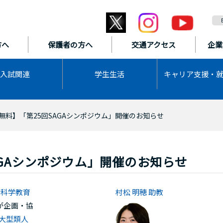
方へ
保護者の方へ
交通アクセス
企業
入試関連
学生生活
キャリア支援・
無料】「第25回SAGAシンポジウム」開催のお知らせ
AGAシンポジウム」開催のお知らせ
合科学教育
村松 明穂 助教
が企画・協
る大型類人