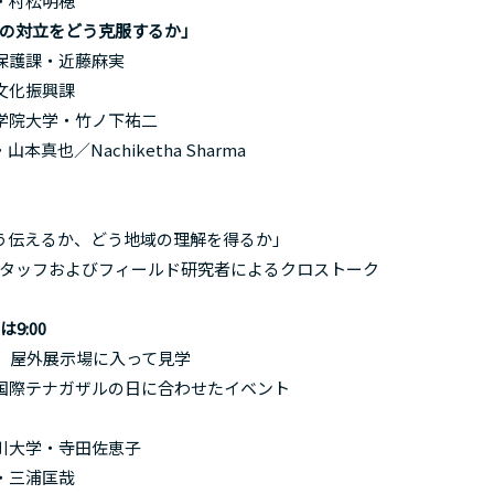
学・村松明穂
物の対立をどう克服するか」
然保護課・近藤麻実
市文化振興課
中部学院大学・竹ノ下祐二
本真也／Nachiketha Sharma
う伝えるか、どう地域の理解を得るか」
タッフおよびフィールド研究者によるクロストーク
9:00
見学 屋外展示場に入って見学
学 国際テナガザルの日に合わせたイベント
玉川大学・寺田佐恵子
園・三浦匡哉