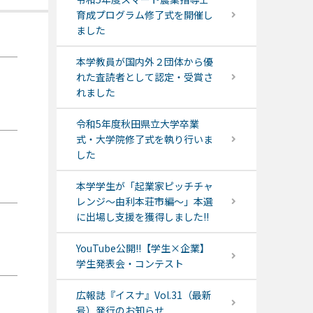
育成プログラム修了式を開催し
ました
本学教員が国内外２団体から優
れた査読者として認定・受賞さ
れました
令和5年度秋田県立大学卒業
式・大学院修了式を執り行いま
した
本学学生が「起業家ピッチチャ
レンジ～由利本荘市編～」本選
に出場し支援を獲得しました!!
YouTube公開!!【学生×企業】
学生発表会・コンテスト
広報誌『イスナ』Vol.31（最新
号）発行のお知らせ