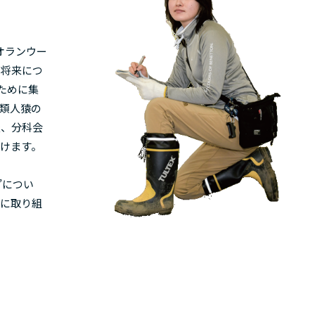
オランウー
と将来につ
ために集
類人猿の
表、分科会
けます。
”につい
究に取り組