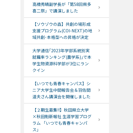
高橋秀晴副学長が「第58回県多
喜二祭」で講演しました
【ソウゾウの森】共創の場形成
支援プログラム(COI-NEXT)の地
域共創･本格型への昇格が決定
大学通信｢2023年学部系統別実
就職率ランキング(農学系)｣で本
学生物資源科学部が3位にラン
クイン
【いつでも青春キャンパス】シ
ニア大学生中間報告会＆羽佐間
道夫さん講演会を開催しました
【２期生募集!!】秋田県立大学
×秋田魁新報社 生涯学習プログ
ラム 「いつでも青春キャンパ
ス」