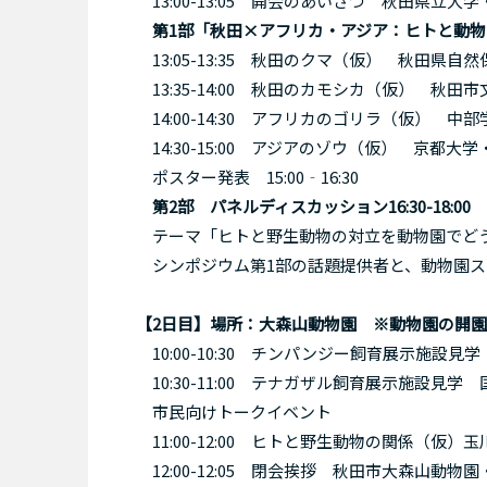
13:00-13:05 開会のあいさつ 秋田県立大
第1部「秋田×アフリカ・アジア：ヒトと動
13:05-13:35 秋田のクマ（仮） 秋田県自
13:35-14:00 秋田のカモシカ（仮） 秋田
14:00-14:30 アフリカのゴリラ（仮） 
14:30-15:00 アジアのゾウ（仮） 京都大学・山
​ポスター発表 15:00‐16:30
第2部 パネルディスカッション16:30-18:00
テーマ「ヒトと野生動物の対立を動物園でど
シンポジウム第1部の話題提供者と、動物園ス
【2日目】場所：大森山動物園 ​※動物園の開園は
10:00-10:30 チンパンジー飼育展示施設
10:30-11:00 テナガザル飼育展示施設見
市民向けトークイベント
11:00-12:00 ヒトと野生動物の関係（仮）
12:00-12:05 閉会挨拶 秋田市大森山動物