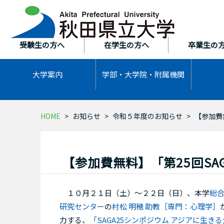
本
文
へ
ス
受験生の方へ
在学生の方へ
卒業生の
キ
ッ
大学案内
学部・大学院・
附属機関
プ
HOME
お知らせ
令和５年度のお知らせ
【参加費
【参加費無料】「第25回S
１０月２１日（土）～２２日（日）、本学
総
研究センター
の
村松 明穂 助教［専門：心理学］
力する、
「SAGA25シンポジウム アジアに生き