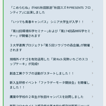
「こめらむね」がABS秋田放送｢秋田スズキPRESENTS フロ
ンティア｣に出演しました
「いつでも青春キャンパス」 シニア大学生が入学！！
「第32回環境科学セミナー｣および「第174回森林科学セミ
ナー」が開催されます
３大学連携プロジェクト｢第５回ソウゾウの森会議｣が開催
されます
規格外イチゴを有効活用した「潟 Rich 完熟いちごのスコ
ップケーキ」が完成!!
創造工房クラブの活動がスタートしました！！
新入生研修イベント「ファラデーモータ競技会」を開催し
ました！！
鷹巣中学校の２年生が秋田キャンパスを訪問しました
新型コロナウイルス感染症の基本的な感染対策等について