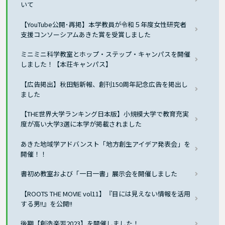
いて
【YouTube公開･再掲】本学教員が令和５年度女性研究者
支援コンソーシアムあきた賞を受賞しました
ミニミニ科学教室とホップ・ステップ・キャンパスを開催
しました！【本荘キャンパス】
【広告掲出】秋田魁新報、創刊150周年記念広告を掲出し
ました
【THE世界大学ランキング日本版】小規模大学で教育充実
度が高い大学3選に本学が掲載されました
あきた地域学アドバンスト「地方創生アイデア発表会」を
開催！！
書初め教室および「一日一書」展示会を開催しました
【ROOTS THE MOVIE vol11】『目には見えない情報を活用
する男!!』を公開!!
後期【創造楽習2023】を開催しました！