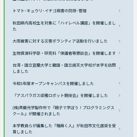
トマト･キュウリ･イチゴ病害の防除･管理
秋田県内高校生を対象に「ハイレベル講座」を開催しまし
た
大雨被害に対する災害ボランティア活動を行いました
生物資源科学部・研究科「保護者等懇談会」を開催します
台湾・国立宜蘭大学と韓国・国立順天大学校が本学を訪問
しました
令和5年度オープンキャンパスを開催しました
『アスパラガス収穫ロボット競技会』を開催しました
(株)斉藤光学製作所で『親子で学ぼう！プログラミングス
クール』が開催されました
本学教員らが編集した『種蒔く人』が秋田市文化選奨を受
賞しました