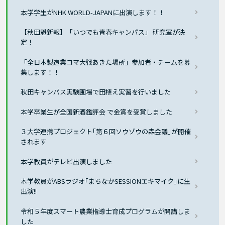
本学学生がNHK WORLD-JAPANに出演します！！
【秋田魁新報】「いつでも青春キャンパス」 研究室が決
定！
「全日本製造業コマ大戦あきた場所」参加者・チームを募
集します！！
秋田キャンパス実験圃場で田植え実習を行いました
本学卒業生が全国新酒鑑評会 で金賞を受賞しました
３大学連携プロジェクト｢第６回ソウゾウの森会議｣が開催
されます
本学教員がテレビ出演しました
本学教員がABSラジオ｢まちなかSESSIONエキマイク｣に生
出演!!
令和５年度スマート農業指導士育成プログラムが開講しま
した