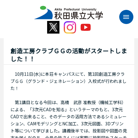
本
文
へ
ス
キ
ッ
プ
創造工房クラブＧＧの活動がスタートしま
した！！
10月11日(水)に本荘キャンパスにて、第1回創造工房クラ
ブＧＧ（グランド・ジェネレーション）入校式が行われまし
た！
第1講目となる今回は、高橋 武彦 准教授（機械工学科）
による、「3次元CADを知る」というテーマのもと、3次元
CADで出来ること、そのデータの活用方法であるシミュレー
ション、CAMモデリングとNC加工、3次元図面、3Dプリン
ト等について学びました。講義後半では、投影図や図面の見
方を学んだのち、会員の皆さんには実際に投影図をスケッチ