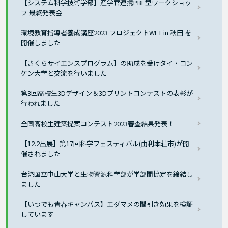
【システム科学技術学部】産学官連携PBL型ワークショッ
プ 最終発表会
環境教育指導者養成講座2023 プロジェクトWET in 秋田 を
開催しました
【さくらサイエンスプログラム】の助成を受けタイ・コン
ケン大学と交流を行いました
第3回高校生3Dデザイン＆3Dプリントコンテストの表彰が
行われました
全国高校生建築提案コンテスト2023審査結果発表！
【12.2出展】第17回科学フェスティバル(由利本荘市)が開
催されました
台湾国立中山大学と生物資源科学部が学部間協定を締結し
ました
【いつでも青春キャンパス】エダマメの間引き効果を検証
しています