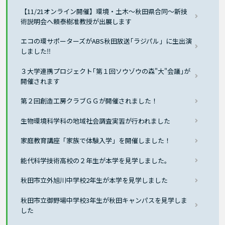
【11/21オンライン開催】環境・土木～秋田県合同～新技
術説明会へ頼泰樹准教授が出展します
エコの環サポーターズがABS秋田放送｢ラジパル」に生出演
しました‼
３大学連携プロジェクト｢第１回ソウゾウの森"大"会議｣が
開催されます
第２回創造工房クラブＧＧが開催されました！
生物環境科学科の地域社会調査実習が行われました
家庭教育講座「家族で体験入学」を開催しました！
能代科学技術高校の２年生が本学を見学しました。
秋田市立外旭川中学校2年生が本学を見学しました
秋田市立御野場中学校3年生が秋田キャンパスを見学しま
した