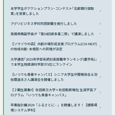
本学学生がアクションプラン･コンテスト｢北都銀行頭取
賞｣を受賞しました
アグリビジネス学科同窓新聞を発行しました
高橋秀晴副学長が「第58回県多喜二祭」で講演しました
【ソウゾウの森】共創の場形成支援プログラム(COI-NEXT)
の地域共創･本格型への昇格が決定
大学通信｢2023年学部系統別実就職率ランキング(農学系)｣
で本学生物資源科学部が3位にランクイン
【いつでも青春キャンパス】シニア大学生中間報告会＆羽
佐間道夫さん講演会を開催しました
【２期生募集!!】秋田県立大学×秋田魁新報社 生涯学習プ
ログラム 「いつでも青春キャンパス」
卒業設計展2024「ふるさとに - 」を開催します！【建築環
境システム学科】