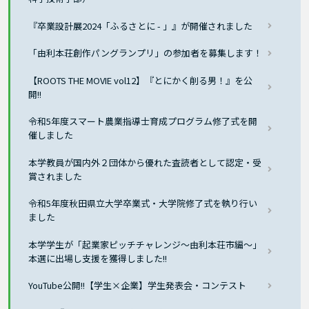
『卒業設計展2024「ふるさとに - 」』が開催されました
「由利本荘創作パングランプリ」の参加者を募集します！
【ROOTS THE MOVIE vol12】『とにかく削る男！』を公
開!!
令和5年度スマート農業指導士育成プログラム修了式を開
催しました
本学教員が国内外２団体から優れた査読者として認定・受
賞されました
令和5年度秋田県立大学卒業式・大学院修了式を執り行い
ました
本学学生が「起業家ピッチチャレンジ～由利本荘市編～」
本選に出場し支援を獲得しました!!
YouTube公開!!【学生×企業】学生発表会・コンテスト