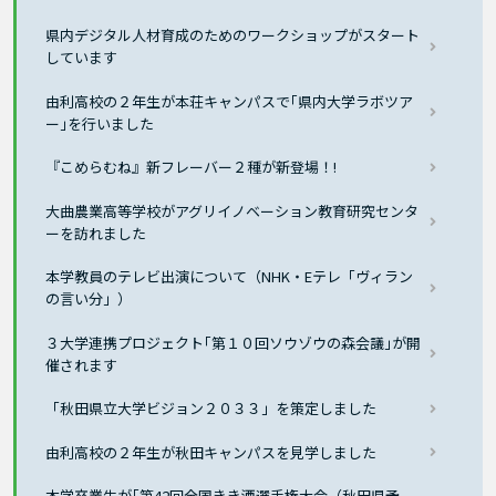
県内デジタル人材育成のためのワークショップがスタート
しています
由利高校の２年生が本荘キャンパスで｢県内大学ラボツア
ー｣を行いました
『こめらむね』新フレーバー２種が新登場！!
大曲農業高等学校がアグリイノベーション教育研究センタ
ーを訪れました
本学教員のテレビ出演について（NHK・Eテレ「ヴィラン
の言い分」）
３大学連携プロジェクト｢第１０回ソウゾウの森会議｣が開
催されます
「秋田県立大学ビジョン２０３３」を策定しました
由利高校の２年生が秋田キャンパスを見学しました
本学卒業生が｢第42回全国きき酒選手権大会（秋田県予