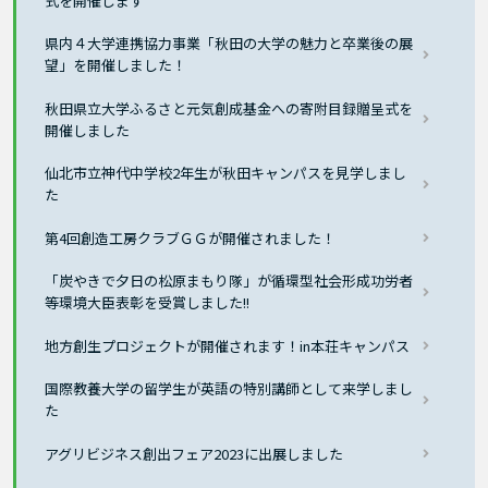
式を開催します
県内４大学連携協力事業「秋田の大学の魅力と卒業後の展
望」を開催しました！
秋田県立大学ふるさと元気創成基金への寄附目録贈呈式を
開催しました
仙北市立神代中学校2年生が秋田キャンパスを見学しまし
た
第4回創造工房クラブＧＧが開催されました！
「炭やきで夕日の松原まもり隊」が循環型社会形成功労者
等環境大臣表彰を受賞しました!!
地方創生プロジェクトが開催されます！in本荘キャンパス
国際教養大学の留学生が英語の特別講師として来学しまし
た
アグリビジネス創出フェア2023に出展しました