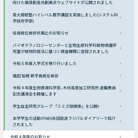
向けた価値創造共創拠点ウェブサイトが公開されました
高大接続塾ハイレベル数学講座を実施しました(システム科
学技術学部)
役員就任挨拶状廃止のお知らせ
バイオテクノロジーセンターと生物生産科学科植物保護研
究室が植物防疫法に基づく検査機関に登録されました
令和５年度入学式を執り行いました
福田 裕穂 新学長就任挨拶
令和４年度生物資源科学部､木材高度加工研究所 退職教員
記念講演会を開催します
学生自主研究グループ 『ミミズ探検隊』を公開!!
本学学生の活動がABS秋田放送ラジパルダイアリーで紹介
されました
令和４年度のお知らせ