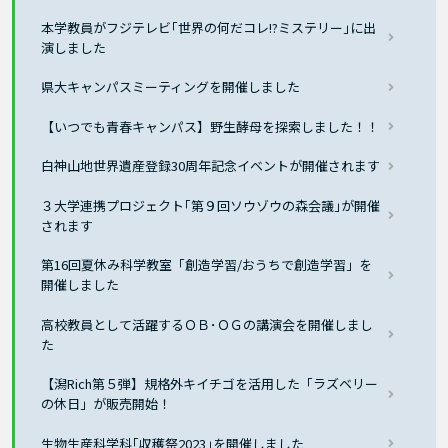
本学教員がフジテレビ｢世界の何だコレ!?ミステリー｣に出
演しました
県大キャンパスミーティングを開催しました
【いつでも青春キャンパス】野生酵母を探索しました！！
白神山地世界遺産登録30周年記念イベントが開催されます
３大学連携プロジェクト｢第９回ソウゾウの森会議｣が開催
されます
第16回夏休み科学教室「創造学習/おうちで創造学習」を
開催しました
高校教員として活躍するＯＢ･ＯＧの講演会を開催しまし
た
【潟Rich第５弾】規格外キイチゴを活用した「ラズベリー
の休日」が販売開始！
生物生産科学科｢収穫祭2023｣を開催しました