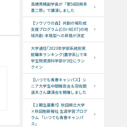
高橋秀晴副学長が「第58回県多
喜二祭」で講演しました
【ソウゾウの森】共創の場形成
支援プログラム(COI-NEXT)の地
域共創･本格型への昇格が決定
大学通信｢2023年学部系統別実
就職率ランキング(農学系)｣で本
学生物資源科学部が3位にラン
クイン
【いつでも青春キャンパス】シ
ニア大学生中間報告会＆羽佐間
道夫さん講演会を開催しました
【２期生募集!!】秋田県立大学
×秋田魁新報社 生涯学習プログ
ラム 「いつでも青春キャンパ
ス」