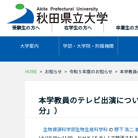
本
文
へ
ス
受験生の方へ
在学生の方へ
卒業生の
キ
ッ
大学案内
学部・大学院・
附属機関
プ
HOME
お知らせ
令和５年度のお知らせ
本学教員
本学教員のテレビ出演につい
分」）
生物資源科学部生物生産科学科
の
野下 浩二
(土)10:30～11:00、ＮＨＫ [Ｅテレ] 