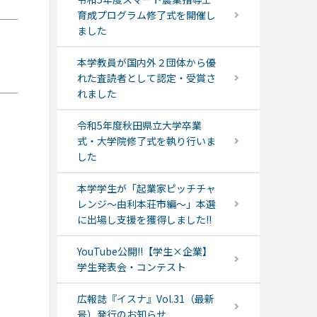
育成プログラム修了式を開催し
ました
本学教員が国内外２団体から優
れた査読者として認定・受賞さ
れました
令和5年度秋田県立大学卒業
式・大学院修了式を執り行いま
した
本学学生が「起業家ピッチチャ
レンジ～由利本荘市編～」本選
に出場し支援を獲得しました!!
YouTube公開!!【学生×企業】
学生発表会・コンテスト
広報誌『イスナ』Vol.31（最新
号）発行のお知らせ