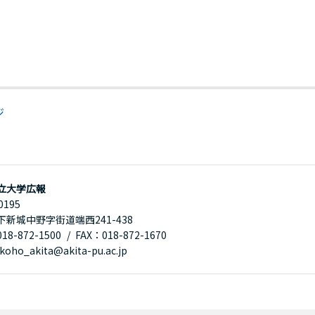
ジ
立大学広報
0195
下新城中野字街道端西241-438
8-872-1500
FAX：018-872-1670
oho_akita@akita-pu.ac.jp