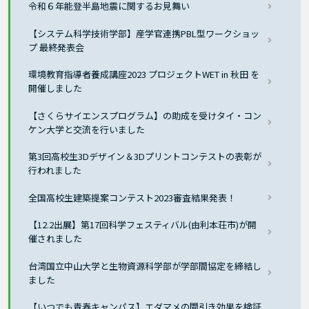
令和６年能登半島地震に関するお見舞い
【システム科学技術学部】産学官連携PBL型ワークショッ
プ 最終発表会
環境教育指導者養成講座2023 プロジェクトWET in 秋田 を
開催しました
【さくらサイエンスプログラム】の助成を受けタイ・コン
ケン大学と交流を行いました
第3回高校生3Dデザイン＆3Dプリントコンテストの表彰が
行われました
全国高校生建築提案コンテスト2023審査結果発表！
【12.2出展】第17回科学フェスティバル(由利本荘市)が開
催されました
台湾国立中山大学と生物資源科学部が学部間協定を締結し
ました
【いつでも青春キャンパス】エダマメの間引き効果を検証