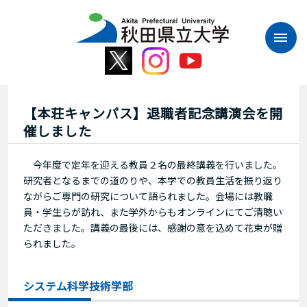
本
文
へ
ス
キ
ッ
プ
【本荘キャンパス】退職者記念講演会を開
催しました
今年度で定年を迎える教員２名の最終講義を行いました。
研究者となるまでの道のりや、本学での教員生活を振り返り
ながらご専門の研究について語られました。会場には教職
員・学生らが訪れ、また学外からもオンラインにてご清聴い
ただきました。講義の最後には、感謝の意を込めて花束が贈
られました。
システム科学技術学部