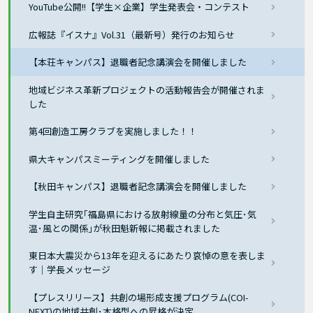
YouTube公開!!【学生×企業】学生発表会・コンテスト
広報誌『イスナ』Vol.31（最新号）発行のお知らせ
【本荘キャンパス】退職者記念講演会を開催しました
地域ビジネス革新プロジェクトの活動報告会が開催されま
した
第4回創造工房クラブを実施しました！！
県大キャンパスミーティングを開催しました
【秋田キャンパス】退職者記念講演会を開催しました
学生自主研究｢福島県における放射線量の分布と気圧･気
温･風との関係｣が秋田魁新報に掲載されました
東日本大震災から13年を迎えるにあたり哀悼の意を表しま
す｜学長メッセージ
【プレスリリース】共創の場形成支援プログラム(COI-
NEXT)の地域共創･本格型への昇格が決定