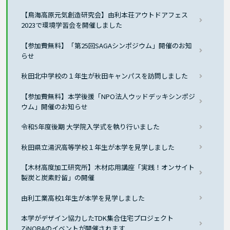
【鳥海高原元気創造研究会】由利本荘アウトドアフェス
2023で環境学習会を開催しました
【参加費無料】「第25回SAGAシンポジウム」開催のお知
らせ
秋田北中学校の１年生が秋田キャンパスを訪問しました
【参加費無料】本学後援「NPO法人ウッドデッキシンポジ
ウム」開催のお知らせ
令和5年度後期 大学院入学式を執り行いました
秋田県立湯沢高等学校１年生が本学を見学しました
【木材高度加工研究所】木材応用講座「実践！オンサイト
製炭と炭素貯留」の開催
由利工業高校1年生が本学を見学しました
本学がデザイン協力したTDK集合住宅プロジェクト
ZiNOBAのイベントが開催されます