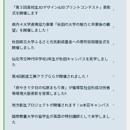
「第３回高校生3Dデザイン&3Dプリントコンテスト」表彰
式を開催します
県内４大学連携協力事業「秋田の大学の魅力と卒業後の展
望」を開催しました！
秋田県立大学ふるさと元気創成基金への寄附目録贈呈式を
開催しました
仙北市立神代中学校2年生が秋田キャンパスを見学しまし
た
第4回創造工房クラブＧＧが開催されました！
「炭やきで夕日の松原まもり隊」が循環型社会形成功労者
等環境大臣表彰を受賞しました!!
地方創生プロジェクトが開催されます！in本荘キャンパス
国際教養大学の留学生が英語の特別講師として来学しまし
た