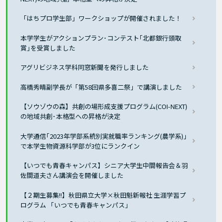
「はちプロ学生部」ワークショップが開催されました！
本学学生がアクションプラン･コンテスト｢北都銀行頭取
賞｣を受賞しました
アグリビジネス学科同窓新聞を発行しました
高橋秀晴副学長が「第58回県多喜二祭」で講演しました
【ソウゾウの森】共創の場形成支援プログラム(COI-NEXT)
の地域共創･本格型への昇格が決定
大学通信｢2023年学部系統別実就職率ランキング(農学系)｣
で本学生物資源科学部が3位にランクイン
【いつでも青春キャンパス】シニア大学生中間報告会＆羽
佐間道夫さん講演会を開催しました
【２期生募集!!】秋田県立大学×秋田魁新報社 生涯学習プ
ログラム 「いつでも青春キャンパス」