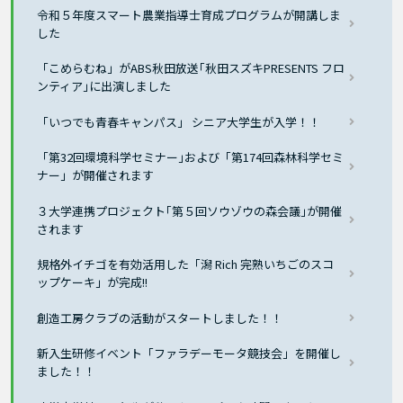
令和５年度スマート農業指導士育成プログラムが開講しま
した
「こめらむね」がABS秋田放送｢秋田スズキPRESENTS フロ
ンティア｣に出演しました
「いつでも青春キャンパス」 シニア大学生が入学！！
「第32回環境科学セミナー｣および「第174回森林科学セミ
ナー」が開催されます
３大学連携プロジェクト｢第５回ソウゾウの森会議｣が開催
されます
規格外イチゴを有効活用した「潟 Rich 完熟いちごのスコ
ップケーキ」が完成!!
創造工房クラブの活動がスタートしました！！
新入生研修イベント「ファラデーモータ競技会」を開催し
ました！！