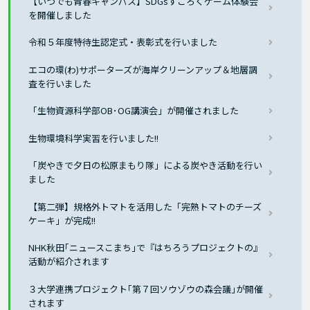
【いつでも青春キャンパス】SDGsすごろくゲーム体験会
を開催しました
令和５年度特待生認定式・表彰式を行いました
エコの環(わ)サポーターズが海岸クリーンアップ＆地層調
査を行いました
「生物資源科学部OB･OG講演会」が開催されました
生物環境科学実習を行いました!!
「炭やきで夕日の松原まもり隊」による炭やき活動を行い
ました
【第二弾】規格外トマトを活用した「完熟トマトのチーズ
ケーキ」が完成!!
NHK秋田｢ニュースこまち｣で『はちろうプロジェクトの』
活動が紹介されます
３大学連携プロジェクト｢第７回ソウゾウの森会議｣が開催
されます