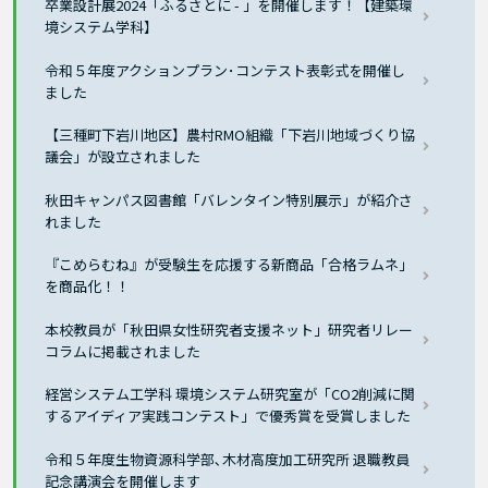
卒業設計展2024「ふるさとに - 」を開催します！【建築環
境システム学科】
令和５年度アクションプラン･コンテスト表彰式を開催し
ました
【三種町下岩川地区】農村RMO組織「下岩川地域づくり協
議会」が設立されました
秋田キャンパス図書館「バレンタイン特別展示」が紹介さ
れました
『こめらむね』が受験生を応援する新商品「合格ラムネ」
を商品化！！
本校教員が「秋田県女性研究者支援ネット」研究者リレー
コラムに掲載されました
経営システム工学科 環境システム研究室が「CO2削減に関
するアイディア実践コンテスト」で優秀賞を受賞しました
令和５年度生物資源科学部､木材高度加工研究所 退職教員
記念講演会を開催します