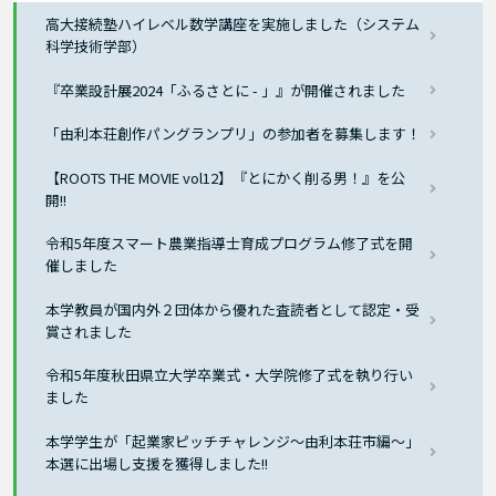
高大接続塾ハイレベル数学講座を実施しました（システム
科学技術学部）
『卒業設計展2024「ふるさとに - 」』が開催されました
「由利本荘創作パングランプリ」の参加者を募集します！
【ROOTS THE MOVIE vol12】『とにかく削る男！』を公
開!!
令和5年度スマート農業指導士育成プログラム修了式を開
催しました
本学教員が国内外２団体から優れた査読者として認定・受
賞されました
令和5年度秋田県立大学卒業式・大学院修了式を執り行い
ました
本学学生が「起業家ピッチチャレンジ～由利本荘市編～」
本選に出場し支援を獲得しました!!