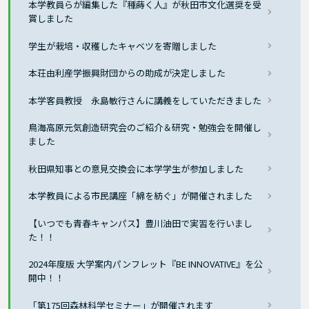
本学教員らが編集した『種蒔く人』が秋田市文化選奨を受
賞しました
学生が栽培・収穫したキャベツを寄贈しました
本荘由利産学振興財団からの助成が決定しました
本学客員教授 永島敏行さんに講義をしていただきました
鳥海高原元気創造研究会のご紹介＆研究・勉強会を開催し
ました
秋田県知事との意見交換会に本学学生が参加しました
本学教員による市民講座「綿を紡ぐ」が開催されました
【いつでも青春キャンパス】豊川油田で実習を行いまし
た！！
2024年度版 大学案内パンフレット『BE INNOVATIVE』を公
開中！！
「第175回森林科学セミナー」が開催されます