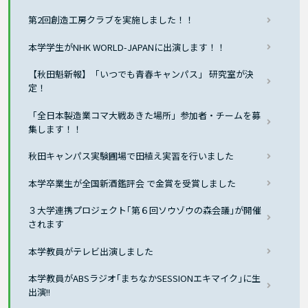
第2回創造工房クラブを実施しました！！
本学学生がNHK WORLD-JAPANに出演します！！
【秋田魁新報】「いつでも青春キャンパス」 研究室が決
定！
「全日本製造業コマ大戦あきた場所」参加者・チームを募
集します！！
秋田キャンパス実験圃場で田植え実習を行いました
本学卒業生が全国新酒鑑評会 で金賞を受賞しました
３大学連携プロジェクト｢第６回ソウゾウの森会議｣が開催
されます
本学教員がテレビ出演しました
本学教員がABSラジオ｢まちなかSESSIONエキマイク｣に生
出演!!