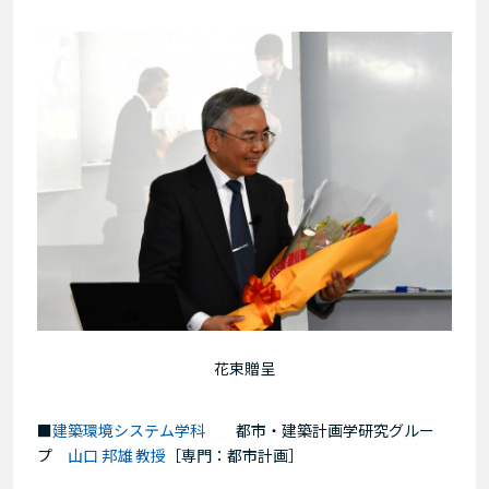
花束贈呈
■
建築環境システム学科
都市・建築計画学研究グルー
プ
山口 邦雄 教授
［専門：都市計画］