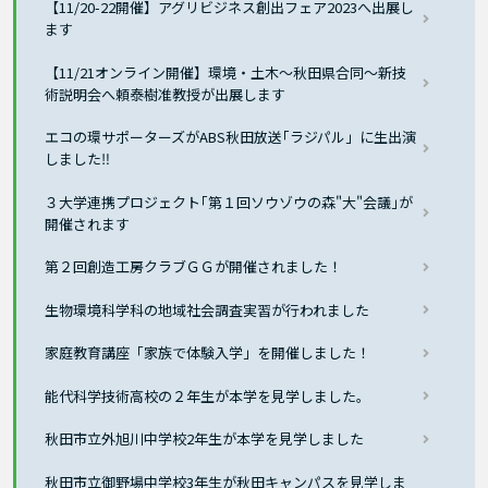
【11/20-22開催】アグリビジネス創出フェア2023へ出展し
ます
【11/21オンライン開催】環境・土木～秋田県合同～新技
術説明会へ頼泰樹准教授が出展します
エコの環サポーターズがABS秋田放送｢ラジパル」に生出演
しました‼
３大学連携プロジェクト｢第１回ソウゾウの森"大"会議｣が
開催されます
第２回創造工房クラブＧＧが開催されました！
生物環境科学科の地域社会調査実習が行われました
家庭教育講座「家族で体験入学」を開催しました！
能代科学技術高校の２年生が本学を見学しました。
秋田市立外旭川中学校2年生が本学を見学しました
秋田市立御野場中学校3年生が秋田キャンパスを見学しま