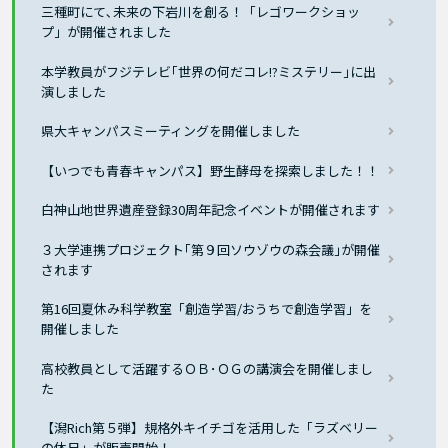
三種町にて､未来の下岩川を創る！「レゴワークショッ
プ」が開催されました
本学教員がフジテレビ｢世界の何だコレ!?ミステリー｣に出
演しました
県大キャンパスミーティングを開催しました
【いつでも青春キャンパス】野生酵母を探索しました！！
白神山地世界遺産登録30周年記念イベントが開催されます
３大学連携プロジェクト｢第９回ソウゾウの森会議｣が開催
されます
第16回夏休み科学教室「創造学習/おうちで創造学習」を
開催しました
高校教員として活躍するＯＢ･ＯＧの講演会を開催しまし
た
【潟Rich第５弾】規格外キイチゴを活用した「ラズベリー
の休日」が販売開始！