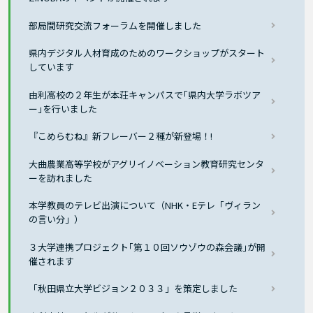
部局間研究交流フォーラムを開催しました
県内デジタル人材育成のためのワークショップがスタート
しています
由利高校の２年生が本荘キャンパスで｢県内大学ラボツア
ー｣を行いました
『こめらむね』新フレーバー２種が新登場！!
大曲農業高等学校がアグリイノベーション教育研究センタ
ーを訪れました
本学教員のテレビ出演について（NHK・Eテレ「ヴィラン
の言い分」）
３大学連携プロジェクト｢第１０回ソウゾウの森会議｣が開
催されます
「秋田県立大学ビジョン２０３３」を策定しました