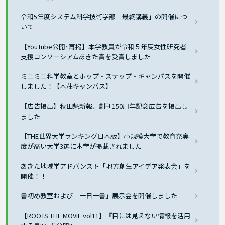
令和5年度システム科学技術学部「最終講義」の開催につ
いて
【YouTube公開･再掲】本学教員が令和５年度女性研究者
支援コンソーシアムあきた賞を受賞しました
ミニミニ科学教室とホップ・ステップ・キャンパスを開催
しました！【本荘キャンパス】
【広告掲出】秋田魁新報、創刊150周年記念広告を掲出し
ました
【THE世界大学ランキング日本版】小規模大学で教育充実
度が高い大学3選に本学が掲載されました
あきた地域学アドバンスト「地方創生アイデア発表会」を
開催！！
書初め教室および「一日一書」展示会を開催しました
【ROOTS THE MOVIE vol11】『目には見えない情報を活用