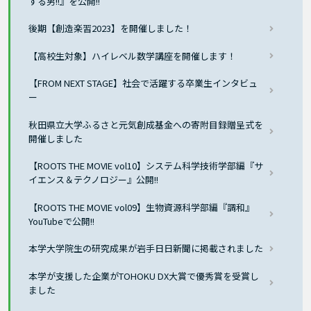
する男!!』を公開!!
後期【創造楽習2023】を開催しました！
【高校生対象】ハイレベル数学講座を開催します！
【FROM NEXT STAGE】社会で活躍する卒業生インタビュ
ー
秋田県立大学ふるさと元気創成基金への寄附目録贈呈式を
開催しました
【ROOTS THE MOVIE vol10】システム科学技術学部編『サ
イエンス＆テクノロジー』公開!!
【ROOTS THE MOVIE vol09】生物資源科学部編『調和』
YouTubeで公開!!
本学大学院生の研究成果が岩手日日新聞に掲載されました
本学が支援した企業がTOHOKU DX大賞で優秀賞を受賞し
ました