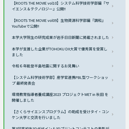
【ROOTS THE MOVIE vol10】システム科学技術学部編『サ
イエンス＆テクノロジー』公開!!
【ROOTS THE MOVIE vol09】生物資源科学部編『調和』
YouTubeで公開!!
本学大学院生の研究成果が岩手日日新聞に掲載されました
本学が支援した企業がTOHOKU DX大賞で優秀賞を受賞し
ました
令和６年能登半島地震に関するお見舞い
【システム科学技術学部】産学官連携PBL型ワークショッ
プ 最終発表会
環境教育指導者養成講座2023 プロジェクトWET in 秋田 を
開催しました
【さくらサイエンスプログラム】の助成を受けタイ・コン
ケン大学と交流を行いました
第3回高校生3Dデザイン＆3Dプリントコンテストの表彰が