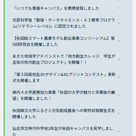
「いつでも青春キャンパス」を商標登録しました
文部科学省「数理・データサイエンス・ＡＩ教育プログラ
ム(リテラシーレベル)」に認定されました
【秋田版スマート農業モデル創出事業コンソーシアム】第
5回研究会を開催しました
あきた地域学アドバンストで「地方創生カレッジ 学生が
主役の地方創生プロジェクト」を開催！！
「第３回高校生3Dデザイン&3Dプリントコンテスト」表彰
式を開催します
県内４大学連携協力事業「秋田の大学の魅力と卒業後の展
望」を開催しました！
秋田県立大学ふるさと元気創成基金への寄附目録贈呈式を
開催しました
仙北市立神代中学校2年生が秋田キャンパスを見学しまし
た