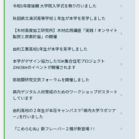
令和5年度後期 大学院入学式を執り行いました
秋田県立湯沢高等学校１年生が本学を見学しました
【木材高度加工研究所】木材応用講座「実践！オンサイト
製炭と炭素貯留」の開催
由利工業高校1年生が本学を見学しました
本学がデザイン協力したTDK集合住宅プロジェクト
ZiNOBAのイベントが開催されます
部局間研究交流フォーラムを開催しました
県内デジタル人材育成のためのワークショップがスタート
しています
由利高校の２年生が本荘キャンパスで｢県内大学ラボツア
ー｣を行いました
『こめらむね』新フレーバー２種が新登場！!