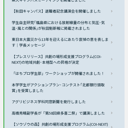
【秋田キャンパス】退職者記念講演会を開催しました
学生自主研究｢福島県における放射線量の分布と気圧･気
温･風との関係｣が秋田魁新報に掲載されました
東日本大震災から13年を迎えるにあたり哀悼の意を表しま
す｜学長メッセージ
【プレスリリース】共創の場形成支援プログラム(COI-
NEXT)の地域共創･本格型への昇格が決定
「はちプロ学生部」ワークショップが開催されました！
本学学生がアクションプラン･コンテスト｢北都銀行頭取
賞｣を受賞しました
アグリビジネス学科同窓新聞を発行しました
高橋秀晴副学長が「第58回県多喜二祭」で講演しました
【ソウゾウの森】共創の場形成支援プログラム(COI-NEXT)