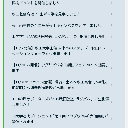
植樹イベントを開催しました
秋田北鷹高校1年生が本学を見学しました
秋田西高校の１年生が秋田キャンパスを見学しました
本学学生がABS秋田放送｢ラジパル」に生出演しました‼
【12/5 開催】秋田大学主催 未来へのステップ：秋田イノ
ベーションフォーラムへ出展します
【11/20-22開催】アグリビジネス創出フェア2023へ出展し
ます
【11/21オンライン開催】環境・土木～秋田県合同～新技
術説明会へ頼泰樹准教授が出展します
エコの環サポーターズがABS秋田放送｢ラジパル」に生出演
しました‼
３大学連携プロジェクト｢第１回ソウゾウの森"大"会議｣が
開催されます