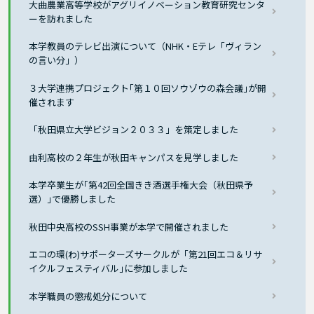
大曲農業高等学校がアグリイノベーション教育研究センタ
ーを訪れました
本学教員のテレビ出演について（NHK・Eテレ「ヴィラン
の言い分」）
３大学連携プロジェクト｢第１０回ソウゾウの森会議｣が開
催されます
「秋田県立大学ビジョン２０３３」を策定しました
由利高校の２年生が秋田キャンパスを見学しました
本学卒業生が｢第42回全国きき酒選手権大会（秋田県予
選）｣で優勝しました
秋田中央高校のSSH事業が本学で開催されました
エコの環(わ)サポーターズサークルが「第21回エコ＆リサ
イクルフェスティバル｣に参加しました
本学職員の懲戒処分について