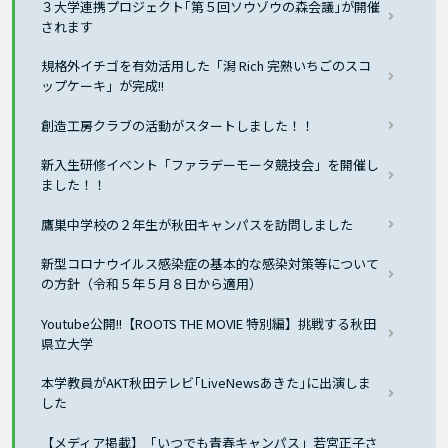
３大学連携プロジェクト｢第５回ソウゾウの森会議｣が開催
されます
規格外イチゴを有効活用した「潟 Rich 完熟いちごのスコ
ップケーキ」が完成!!
創造工房クラブの活動がスタートしました！！
新入生研修イベント「ファラデーモータ競技会」を開催し
ました！！
鷹巣中学校の２年生が秋田キャンパスを訪問しました
新型コロナウイルス感染症の基本的な感染対策等について
の方針（令和５年５月８日から適用）
Youtube公開!!【ROOTS THE MOVIE 特別編】挑戦する秋田
県立大学
本学教員がAKT秋田テレビ｢LiveNewsあきた｣に出演しま
した
【メディア掲載】「いつでも青春キャンパス」若宮正子さ