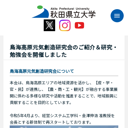
本
文
へ
ス
キ
ッ
プ
鳥海高原元気創造研究会のご紹介＆研究・
勉強会を開催しました
鳥海高原元気創造研究会について
本会は、鳥海高原エリアの地域資源を活かし、【産・学・
官・民】が連携し、【農・商・工・観光】が融合する事業展
開に係わる多様な研究や活動を推進することで、地域振興に
貢献することを目的としています。
令和5年4月より、経営システム工学科・金澤伸浩 准教授を
会長とする新体制で再スタートしております。