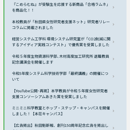
『こめらむね』が受験生を応援する新商品「合格ラムネ」
を商品化！！
本校教員が「秋田県女性研究者支援ネット」研究者リレー
コラムに掲載されました
経営システム工学科 環境システム研究室が「CO2削減に関
するアイディア実践コンテスト」で優秀賞を受賞しました
令和５年度生物資源科学部､木材高度加工研究所 退職教員
記念講演会を開催します
令和5年度システム科学技術学部「最終講義」の開催につ
いて
【YouTube公開･再掲】本学教員が令和５年度女性研究者
支援コンソーシアムあきた賞を受賞しました
ミニミニ科学教室とホップ・ステップ・キャンパスを開催
しました！【本荘キャンパス】
【広告掲出】秋田魁新報、創刊150周年記念広告を掲出し