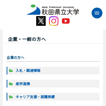
本
文
へ
ス
キ
ッ
プ
企業・一般の方へ
企業の方へ
入札・調達情報
産学連携
キャリア支援・就職実績