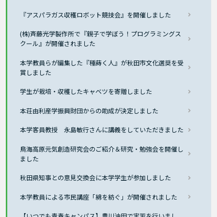
『アスパラガス収穫ロボット競技会』を開催しました
(株)斉藤光学製作所で『親子で学ぼう！プログラミングス
クール』が開催されました
本学教員らが編集した『種蒔く人』が秋田市文化選奨を受
賞しました
学生が栽培・収穫したキャベツを寄贈しました
本荘由利産学振興財団からの助成が決定しました
本学客員教授 永島敏行さんに講義をしていただきました
鳥海高原元気創造研究会のご紹介＆研究・勉強会を開催し
ました
秋田県知事との意見交換会に本学学生が参加しました
本学教員による市民講座「綿を紡ぐ」が開催されました
【いつでも青春キャンパス】豊川油田で実習を行いまし