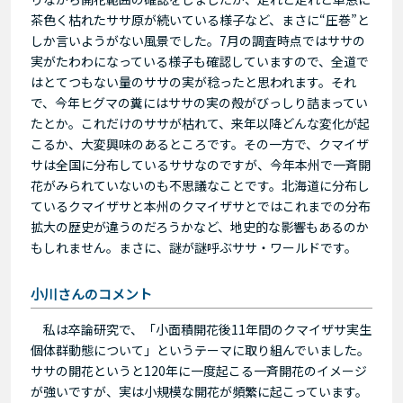
茶色く枯れたササ原が続いている様子など、まさに“圧巻”と
しか言いようがない風景でした。7月の調査時点ではササの
実がたわわになっている様子も確認していますので、全道で
はとてつもない量のササの実が稔ったと思われます。それ
で、今年ヒグマの糞にはササの実の殻がびっしり詰まってい
たとか。これだけのササが枯れて、来年以降どんな変化が起
こるか、大変興味のあるところです。その一方で、クマイザ
サは全国に分布しているササなのですが、今年本州で一斉開
花がみられていないのも不思議なことです。北海道に分布し
ているクマイザサと本州のクマイザサとではこれまでの分布
拡大の歴史が違うのだろうかなど、地史的な影響もあるのか
もしれません。まさに、謎が謎呼ぶササ・ワールドです。
小川さんのコメント
私は卒論研究で、「小面積開花後11年間のクマイザサ実生
個体群動態について」というテーマに取り組んでいました。
ササの開花というと120年に一度起こる一斉開花のイメージ
が強いですが、実は小規模な開花が頻繁に起こっています。