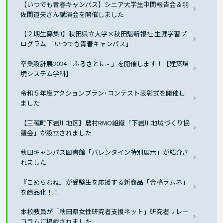
【いつでも青春キャンパス】シニア大学生中間報告会＆羽
佐間道夫さん講演会を開催しました
【２期生募集!!】秋田県立大学×秋田魁新報社 生涯学習プ
ログラム 「いつでも青春キャンパス」
卒業設計展2024「ふるさとに - 」を開催します！【建築環
境システム学科】
令和５年度アクションプラン･コンテスト表彰式を開催し
ました
【三種町下岩川地区】農村RMO組織「下岩川地域づくり協
議会」が設立されました
秋田キャンパス図書館「バレンタイン特別展示」が紹介さ
れました
『こめらむね』が受験生を応援する新商品「合格ラムネ」
を商品化！！
本校教員が「秋田県女性研究者支援ネット」研究者リレー
コラムに掲載されました