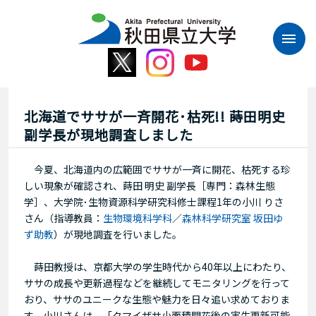
本
文
へ
ス
キ
ッ
プ
北海道でササが一斉開花･枯死!! 蒔田明史
副学長が現地調査しました
今夏、北海道内の広範囲でササが一斉に開花、枯死する珍
しい現象が確認され、蒔田 明史 副学長［専門：森林生態
学］、大学院･生物資源科学研究科修士課程1年の小川 りさ
さん（指導教員：
生物環境科学科
／
森林科学研究室
坂田ゆ
ず助教
）が現地調査を行いました。
蒔田教授は、京都大学の学生時代から40年以上にわたり、
ササの成長や更新過程などを継続してモニタリングを行って
おり、ササのユニークな生態や魅力を日々追い求めておりま
す。小川さんは、「クマイザサ小面積開花後の実生更新可能