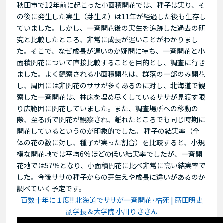
秋田市で12年前に起こった小面積開花では、種子は実り、そ
の後に発生した実生（芽生え）は11年が経過した後も生存し
ていました。しかし、一斉開花後の実生を追跡した過去の研
究と比較したところ、非常に成長が遅いことがわかりまし
た。そこで、なぜ成長が遅いのか疑問に持ち、一斉開花と小
面積開花について直接比較することを目的とし、調査に行き
ました。よく観察される小面積開花は、群落の一部のみ開花
し、周囲には非開花のササが多くあるのに対し、北海道で観
察した一斉開花は、林床を埋め尽くしているササが見渡す限
り広範囲に開花していました。また、調査場所への移動の
際、至る所で開花が観察され、離れたところでも同じ時期に
開花しているというのが印象的でした。 種子の結実率（全
体の花の数に対し、種子が実った割合）を比較すると、小規
模な開花地では平均6％ほどの低い結実率でしたが、一斉開
花地では57％となり、小面積開花に比べ非常に高い結実率で
した。今後ササの種子からの芽生えや成長に違いがあるのか
調べていく予定です。
百数十年に１度!! 北海道でササが一斉開花･枯死 | 蒔田明史
副学長＆大学院 小川りささん