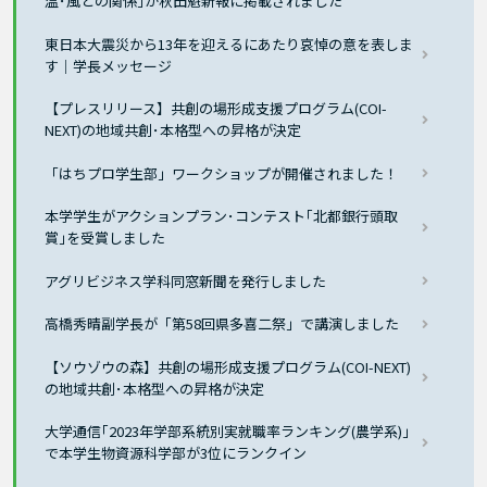
温･風との関係｣が秋田魁新報に掲載されました
東日本大震災から13年を迎えるにあたり哀悼の意を表しま
す｜学長メッセージ
【プレスリリース】共創の場形成支援プログラム(COI-
NEXT)の地域共創･本格型への昇格が決定
「はちプロ学生部」ワークショップが開催されました！
本学学生がアクションプラン･コンテスト｢北都銀行頭取
賞｣を受賞しました
アグリビジネス学科同窓新聞を発行しました
高橋秀晴副学長が「第58回県多喜二祭」で講演しました
【ソウゾウの森】共創の場形成支援プログラム(COI-NEXT)
の地域共創･本格型への昇格が決定
大学通信｢2023年学部系統別実就職率ランキング(農学系)｣
で本学生物資源科学部が3位にランクイン