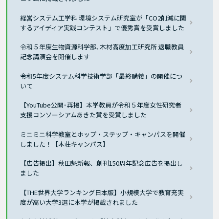
経営システム工学科 環境システム研究室が「CO2削減に関
するアイディア実践コンテスト」で優秀賞を受賞しました
令和５年度生物資源科学部､木材高度加工研究所 退職教員
記念講演会を開催します
令和5年度システム科学技術学部「最終講義」の開催につ
いて
【YouTube公開･再掲】本学教員が令和５年度女性研究者
支援コンソーシアムあきた賞を受賞しました
ミニミニ科学教室とホップ・ステップ・キャンパスを開催
しました！【本荘キャンパス】
【広告掲出】秋田魁新報、創刊150周年記念広告を掲出し
ました
【THE世界大学ランキング日本版】小規模大学で教育充実
度が高い大学3選に本学が掲載されました