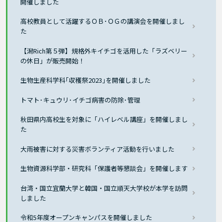
開催しました
高校教員として活躍するＯＢ･ＯＧの講演会を開催しまし
た
【潟Rich第５弾】規格外キイチゴを活用した「ラズベリー
の休日」が販売開始！
生物生産科学科｢収穫祭2023｣を開催しました
トマト･キュウリ･イチゴ病害の防除･管理
秋田県内高校生を対象に「ハイレベル講座」を開催しまし
た
大雨被害に対する災害ボランティア活動を行いました
生物資源科学部・研究科「保護者等懇談会」を開催します
台湾・国立宜蘭大学と韓国・国立順天大学校が本学を訪問
しました
令和5年度オープンキャンパスを開催しました