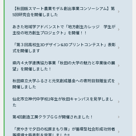
【秋田版スマート農業モデル創出事業コンソーシアム】第
5回研究会を開催しました
あきた地域学アドバンストで「地方創生カレッジ 学生が
主役の地方創生プロジェクト」を開催！！
「第３回高校生3Dデザイン&3Dプリントコンテスト」表彰
式を開催します
県内４大学連携協力事業「秋田の大学の魅力と卒業後の展
望」を開催しました！
秋田県立大学ふるさと元気創成基金への寄附目録贈呈式を
開催しました
仙北市立神代中学校2年生が秋田キャンパスを見学しまし
た
第4回創造工房クラブＧＧが開催されました！
「炭やきで夕日の松原まもり隊」が循環型社会形成功労者
等環境大臣表彰を受賞しました!!