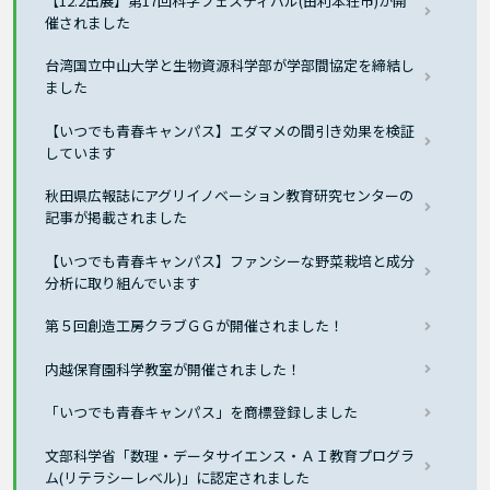
【12.2出展】第17回科学フェスティバル(由利本荘市)が開
催されました
台湾国立中山大学と生物資源科学部が学部間協定を締結し
ました
【いつでも青春キャンパス】エダマメの間引き効果を検証
しています
秋田県広報誌にアグリイノベーション教育研究センターの
記事が掲載されました
【いつでも青春キャンパス】ファンシーな野菜栽培と成分
分析に取り組んでいます
第５回創造工房クラブＧＧが開催されました！
内越保育園科学教室が開催されました！
「いつでも青春キャンパス」を商標登録しました
文部科学省「数理・データサイエンス・ＡＩ教育プログラ
ム(リテラシーレベル)」に認定されました