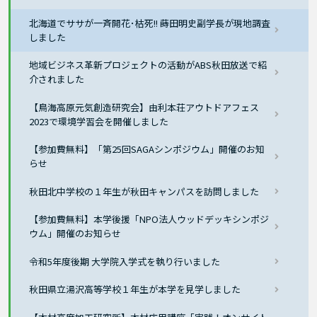
北海道でササが一斉開花･枯死!! 蒔田明史副学長が現地調査
しました
地域ビジネス革新プロジェクトの活動がABS秋田放送で紹
介されました
【鳥海高原元気創造研究会】由利本荘アウトドアフェス
2023で環境学習会を開催しました
【参加費無料】「第25回SAGAシンポジウム」開催のお知
らせ
秋田北中学校の１年生が秋田キャンパスを訪問しました
【参加費無料】本学後援「NPO法人ウッドデッキシンポジ
ウム」開催のお知らせ
令和5年度後期 大学院入学式を執り行いました
秋田県立湯沢高等学校１年生が本学を見学しました