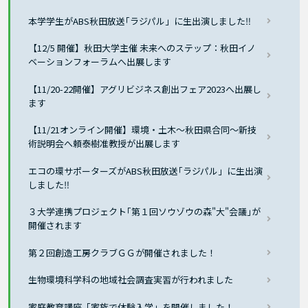
本学学生がABS秋田放送｢ラジパル」に生出演しました‼
【12/5 開催】秋田大学主催 未来へのステップ：秋田イノ
ベーションフォーラムへ出展します
【11/20-22開催】アグリビジネス創出フェア2023へ出展し
ます
【11/21オンライン開催】環境・土木～秋田県合同～新技
術説明会へ頼泰樹准教授が出展します
エコの環サポーターズがABS秋田放送｢ラジパル」に生出演
しました‼
３大学連携プロジェクト｢第１回ソウゾウの森"大"会議｣が
開催されます
第２回創造工房クラブＧＧが開催されました！
生物環境科学科の地域社会調査実習が行われました
家庭教育講座「家族で体験入学」を開催しました！