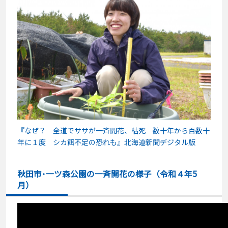
『なぜ？ 全道でササが一斉開花、枯死 数十年から百数十
年に１度 シカ餌不足の恐れも』北海道新聞デジタル版
秋田市･一ツ森公園の一斉開花の様子（令和４年5
月）