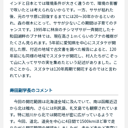
インドと日本とでは環境条件が大きく違うので、環境の影響
で咲いたとは考えられないからです。一方、ササが枯れた
後、元のササ原に回復するまでには20～30年かかるといわ
れ、森の樹木にとって、ササが少ないこの期間は子育てのチ
ャンスです。1995年に林床のチシマザサが一斉開花した十
和田湖畔のブナ林では、現在高さ１ｍくらいのブナの稚樹が
たくさん見られます。5年前に愛知県を中心にスズタケが開
花した際、付近の地域で古文書を調べた報告によると、120
年前にも同様の地域でスズタケが開花し、村人たちがこぞっ
て山に入ってササの実を集めたという記述がありました。こ
のことから、スズタケは120年周期で開花するのではと言わ
れています。
蒔田副学長のコメント
今回の開花範囲は北海道全域に及んでいて、南は函館近辺
から北は稚内、さらには利尻島、礼文島でも観察されていま
す。特に旭川から北では開花地が密に広がっているようで
す。今回、道北、道央を中心に4日間で1500kmほど車で走
りながら開花範囲の確認をしましたが、走れど走れど車窓に