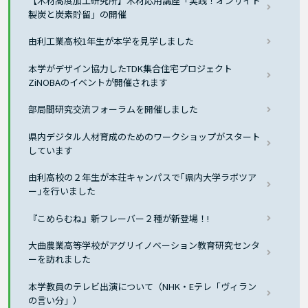
【木材高度加工研究所】木材応用講座「実践！オンサイト
製炭と炭素貯留」の開催
由利工業高校1年生が本学を見学しました
本学がデザイン協力したTDK集合住宅プロジェクト
ZiNOBAのイベントが開催されます
部局間研究交流フォーラムを開催しました
県内デジタル人材育成のためのワークショップがスタート
しています
由利高校の２年生が本荘キャンパスで｢県内大学ラボツア
ー｣を行いました
『こめらむね』新フレーバー２種が新登場！!
大曲農業高等学校がアグリイノベーション教育研究センタ
ーを訪れました
本学教員のテレビ出演について（NHK・Eテレ「ヴィラン
の言い分」）