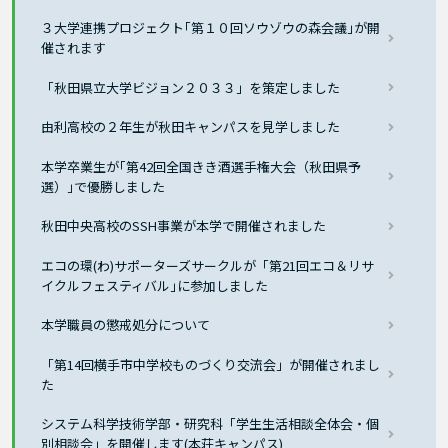
３大学連携プロジェクト｢第１０回ソウゾウの森会議｣が開
催されます
「秋田県立大学ビジョン２０３３」を策定しました
由利高校の２年生が秋田キャンパスを見学しました
本学卒業生が｢第42回全国きき酒選手権大会（秋田県予
選）｣で優勝しました
秋田中央高校のSSH事業が本学で開催されました
エコの環(わ)サポーターズサークルが「第21回エコ＆リサ
イクルフェスティバル｣に参加しました
本学職員の懲戒処分について
「第14回横手市中学校ものづくり交流会」が開催されまし
た
システム科学技術学部・研究科「学生生活相談全体会・個
別相談会」を開催します(本荘キャンパス)