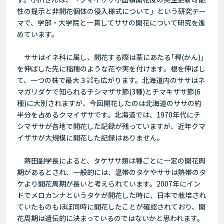
性の提示と非開花個体の侵入様式について」という研究テー
マで、学部・大学院と一貫してササの開花について研究を進
めています。
ササはイネ科に属し、開花する際は茎にあたる｢稈(かん)｣
を伸ばした先に稲穂のような花や実を付けます。根を伸ばし
て、一つの株で最大３㌶も広がります。北海道内のササはネ
マガリダケで知られるチシマザサ節(3種)とチマキザサ節(6
種)に大別されますが、今回開花したのは北海道のササの約
半分を占めるクマイザサです。北海道では、1970年代にチ
シマザサが各地で開花した記録が残っていますが、近年クマ
イザサが大規模に開花した記録はありません。
蒔田副学長によると、タケササ類は種ごとに一定の開花周
期があるとされ、一般的には、温帯のタケやササは熱帯のタ
ケより開花周期が長いと考えられています。2007年にイン
ドでメロカンナというタケが開花した時に、日本で栽培され
ていたものもほぼ同時に開花したことが確認されており、開
花周期は遺伝的に決まっているのではないかと思われます。