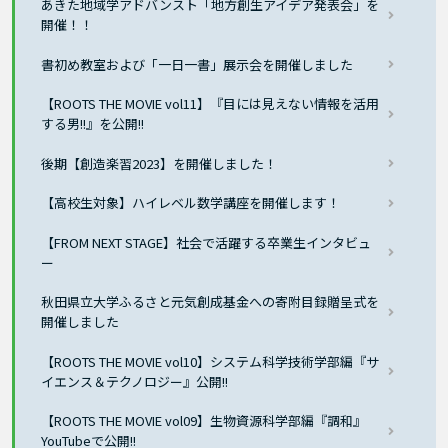
あきた地域学アドバンスト「地方創生アイデア発表会」を
開催！！
書初め教室および「一日一書」展示会を開催しました
【ROOTS THE MOVIE vol11】『目には見えない情報を活用
する男!!』を公開!!
後期【創造楽習2023】を開催しました！
【高校生対象】ハイレベル数学講座を開催します！
【FROM NEXT STAGE】社会で活躍する卒業生インタビュ
ー
秋田県立大学ふるさと元気創成基金への寄附目録贈呈式を
開催しました
【ROOTS THE MOVIE vol10】システム科学技術学部編『サ
イエンス＆テクノロジー』公開!!
【ROOTS THE MOVIE vol09】生物資源科学部編『調和』
YouTubeで公開!!