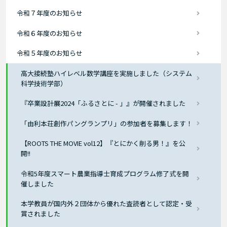
令和７年度のお知らせ
令和６年度のお知らせ
令和５年度のお知らせ
高大接続塾ハイレベル数学講座を実施しました（システム
科学技術学部）
『卒業設計展2024「ふるさとに - 」』が開催されました
「由利本荘創作パングランプリ」の参加者を募集します！
【ROOTS THE MOVIE vol12】『とにかく削る男！』を公
開!!
令和5年度スマート農業指導士育成プログラム修了式を開
催しました
本学教員が国内外２団体から優れた査読者として認定・受
賞されました