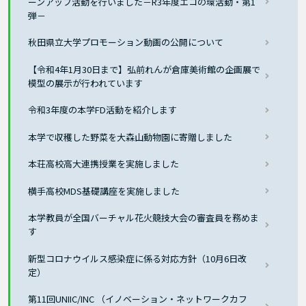
ーンアップ活動を行いました－R3年度エコの環活動・第1
弾－
秋田県立大学プロモーション動画の公開について
【令和4年1月30日まで】弘前れんが倉庫美術館の企画展で
模型の展示が行われています
令和3年度の本学FD活動を紹介します
本学で収穫した野菜を大森山動物園に寄贈しました
本荘高校高大連携授業を実施しました
横手高校MDS基礎講座を実施しました
本学教員が全国バーチャル花火競技大会の審査員を務めま
す
新型コロナウイルス感染症に係る対応方針（10月6日改
定）
第11回UNIIC/INC （イノベーション・ネットワークカフ