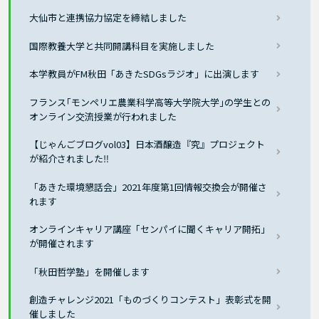
大仙市と連携協力協定を締結しました
国際教養大学と共同開講科目を実施しました
本学教員がFM秋田「あきたSDGsラジオ」に出演します
フランス｢モンペリエ農業科学高等大学院大学｣の学生との
オンライン交流授業が行われました
【じゃんごブログvol03】日本酒醸造『究』プロジェクト
が紹介されました‼
「あきた環境懇話会」2021年度第1回情報交換会が開催さ
れます
オンラインキャリア講座「センパイに聞くキャリア開拓」
が開催されます
「秋田哲学塾」を開催します
創造チャレンジ2021「ものづくりコンテスト」表彰式を開
催しました