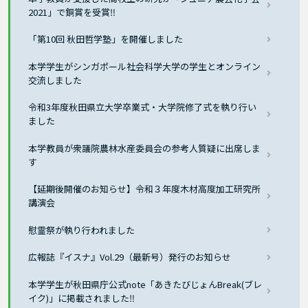
2021」で銅賞を受賞‼
「第10回 秋田哲学塾」を開催しました
本学学生がシンガポール社会科学大学の学生とオンライン
交流しました
令和3年度秋田県立大学卒業式・大学院修了式を執り行い
ました
本学教員が衆議院農林水産委員会の参考人質疑に出席しま
す
【延期後開催のお知らせ】令和３年度木材高度加工研究所
講演会
慰霊祭が執り行われました
広報誌『イスナ』Vol.29（最新号）発行のお知らせ
本学学生が秋田県庁公式note「あきたびじょんBreak(ブレ
イク)」に掲載されました‼