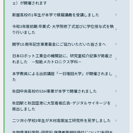
ェ）が開催されます
新屋高校の1年生が本学で模擬講義を受講しました
令和3年度前期 卒業式･大学院修了式並びに学位授与式を執
り行いました
開学10 周年記念事業募金にご協力いただいた皆さまへ
日本ロボット工業会の機関誌に、研究室紹介記事が掲載さ
れました －知能メカトロニクス学科－
本学教員による出前講座「一日増田大学」が開催されまし
た
秋田中央高校のSSH事業が本学で開催されました
秋田駅と秋田空港に大型看板広告･デジタルサイネージを
掲出しました
二ツ井小学校3年生が木材高度加工研究所を見学しました
生物資源科学部･研究科 保護者等相談受付について(秋田キ