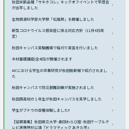
秋田米新品種「サキホコレ」キックオフイベントで竿燈会
が出竿しました
生物資源科学部大学祭「松風祭」を開催しました
新型コロナウイルス感染症に係る対応方針（11月4日改
定）
秋田キャンパス実験圃場で稲刈り実習を行いました
木材基礎講座(全4回)が開催されます
AICにおける学生の卒業研究が秋田魁新報で紹介されまし
た
秋田キャンパスで防災避難訓練が実施されました
秋田西高校の１年生が秋田キャンパスを見学しました
学生がブドウの収穫体験しました!!
【協賛募集】秋田県立大学･劇団わらび座･秋田ケーブルテ
レビ連携特別公演『ドラマティック あきた学』