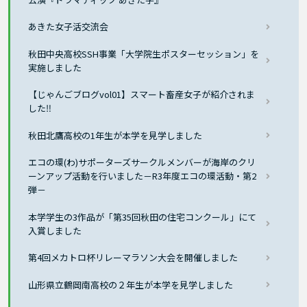
あきた女子活交流会
秋田中央高校SSH事業「大学院生ポスターセッション」を
実施しました
【じゃんごブログvol01】スマート畜産女子が紹介されま
した‼
秋田北鷹高校の1年生が本学を見学しました
エコの環(わ)サポーターズサークルメンバーが海岸のクリ
ーンアップ活動を行いました－R3年度エコの環活動・第2
弾－
本学学生の3作品が「第35回秋田の住宅コンクール」にて
入賞しました
第4回メカトロ杯リレーマラソン大会を開催しました
山形県立鶴岡南高校の２年生が本学を見学しました