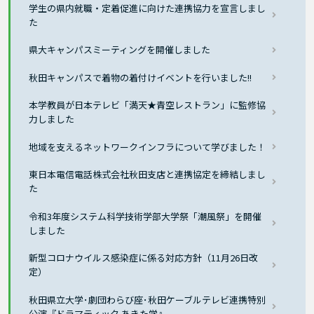
学生の県内就職・定着促進に向けた連携協力を宣言しまし
た
県大キャンパスミーティングを開催しました
秋田キャンパスで着物の着付けイベントを行いました!!
本学教員が日本テレビ「満天★青空レストラン」に監修協
力しました
地域を支えるネットワークインフラについて学びました！
東日本電信電話株式会社秋田支店と連携協定を締結しまし
た
令和3年度システム科学技術学部大学祭「潮風祭」を開催
しました
新型コロナウイルス感染症に係る対応方針（11月26日改
定）
秋田県立大学･劇団わらび座･秋田ケーブルテレビ連携特別
公演『ドラマティック あきた学』