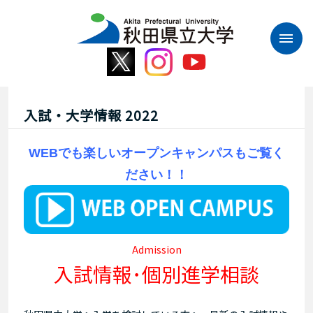
本
文
へ
ス
キ
ッ
プ
入試・大学情報 2022
WEBでも楽しいオープンキャンパスもご覧く
ださい！！
Admission
入試情報･個別進学相談