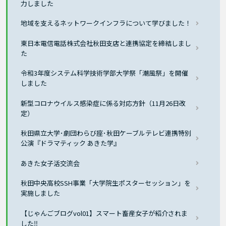
力しました
地域を支えるネットワークインフラについて学びました！
東日本電信電話株式会社秋田支店と連携協定を締結しまし
た
令和3年度システム科学技術学部大学祭「潮風祭」を開催
しました
新型コロナウイルス感染症に係る対応方針（11月26日改
定）
秋田県立大学･劇団わらび座･秋田ケーブルテレビ連携特別
公演『ドラマティック あきた学』
あきた女子活交流会
秋田中央高校SSH事業「大学院生ポスターセッション」を
実施しました
【じゃんごブログvol01】スマート畜産女子が紹介されま
した‼