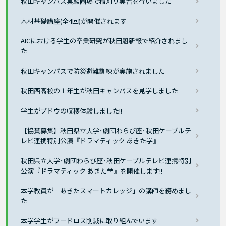
秋田キャンパス実験圃場で稲刈り実習を行いました
木材基礎講座(全4回)が開催されます
AICにおける学生の卒業研究が秋田魁新報で紹介されまし
た
秋田キャンパスで防災避難訓練が実施されました
秋田西高校の１年生が秋田キャンパスを見学しました
学生がブドウの収穫体験しました!!
【協賛募集】秋田県立大学･劇団わらび座･秋田ケーブルテ
レビ連携特別公演『ドラマティック あきた学』
秋田県立大学･劇団わらび座･秋田ケーブルテレビ連携特別
公演『ドラマティック あきた学』を開催します!!
本学教員が「あきたスマートカレッジ」の講師を務めまし
た
本学学生がフードロス削減に取り組んでいます