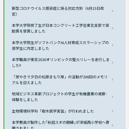
新型コロナウイルス感染症に係る対応方針（6月15日改
定）
本学大学院修了生が日本コンクリート工学会東北支部で奨
励賞を受賞しました
本学大学院生がソフトバンクAI人材育成スカラーシップの
奨学生に内定しました
本学職員が東京2020オリンピックの聖火リレーを走行しま
した!!
「炭やきで夕日の松原まもり隊」の活動が200回のメモリ
アルを迎えました
地域ビジネス革新プロジェクトの学生が有機農業の視察･
体験をしました
生物環境科学科「樹木医学実習」が行われました
本学教員が製作した｢秋田スギの額縁｣が渟城西小学校へ寄
贈されました