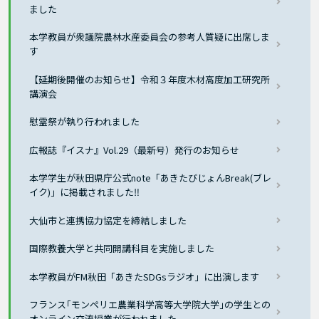
ました
本学教員が衆議院農林水産委員会の参考人質疑に出席しま
す
【延期後開催のお知らせ】令和３年度木材高度加工研究所
講演会
慰霊祭が執り行われました
広報誌『イスナ』Vol.29（最新号）発行のお知らせ
本学学生が秋田県庁公式note「あきたびじょんBreak(ブレ
イク)」に掲載されました‼
大仙市と連携協力協定を締結しました
国際教養大学と共同開講科目を実施しました
本学教員がFM秋田「あきたSDGsラジオ」に出演します
フランス｢モンペリエ農業科学高等大学院大学｣の学生との
オンライン交流授業が行われました