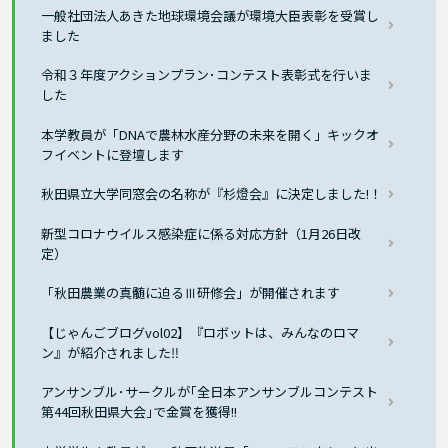
一般社団法人あきた地球環境会議が環境大臣表彰を受賞し
ました
令和３年度アクションプラン･コンテスト表彰式を行いま
した
本学教員が「DNAで農林水産分野の未来を開く」キックオ
フイベントに登壇します
秋田県立大学同窓会の名称が『杉燈会』に決定しました!！
新型コロナウイルス感染症に係る対応方針（1月26日改
定）
「秋田農業の真髄に迫るⅢ研修会」が開催されます
【じゃんごブログvol02】『ロボットは、みんなのロマ
ン』が紹介されました‼
アンサンブル･サークルが｢全日本アンサンブルコンテスト
第44回秋田県大会｣で金賞を獲得!!