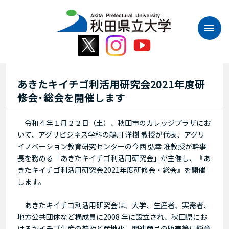
本
文
へ
ス
キ
ッ
プ
あきたキイチゴ利活用研究会2021年度研
修会･総会を開催します
令和４年１月２２日（土）、秋田市のカレッジプラザにお
いて、アグリビジネス学科の鵜川 洋樹 教授が代表、アグリ
イノベーション教育研究センターの今西 弘幸 准教授が幹事
長を務める「あきたキイチゴ利活用研究会」が主催し、『あ
きたキイチゴ利活用研究会2021年度研修会・総会』を開催
します。
あきたキイチゴ利活用研究会は、大学、生産者、実需者、
地方公共団体など構成員に2008 年に設立され、秋田県にお
けるキイチゴ生産の普及と産地化、関連商品の販売等に鋭意