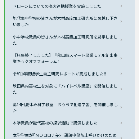
ドローンについての高大連携授業を実施しました
能代南中学校の皆さんが木材高度加工研究所にお越し下さ
いました
小中学校教員の皆さんが木材高度加工研究所を見学しまし
た
【無事終了しました】『秋田版スマート農業モデル創出事
業キックオフフォーラム』
令和2年度版学生自主研究レポートが完成しました‼
秋田県内高校生を対象に「ハイレベル講座」を開催しまし
た
第14回夏休み科学教室「おうちで創造学習」を開催しまし
た
本学教員が能代高校の探求活動で講演しました
本学学生が｢ＮＯコロナ差別 誹謗中傷防止呼びかけのため