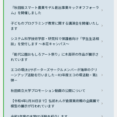
『秋田版スマート農業モデル創出事業キックオフフォーラ
ム』を開催しました
子どものプログラミング教育に関する講演会を開催いたし
ます
システム科学技術学部・研究科で保護者向け「学生生活相
談」を受付します ～本荘キャンパス～
「能代公園おもしろアート祭り」に木高研の作品が展示さ
れています
エコの環(わ)サポーターズサークルメンバーが海岸のクリ
ーンアップ活動を行いました－R3年度エコの環活動・第1
弾－
秋田県立大学プロモーション動画の公開について
【令和4年1月30日まで】弘前れんが倉庫美術館の企画展で
模型の展示が行われています
令和3年度の本学FD活動を紹介します