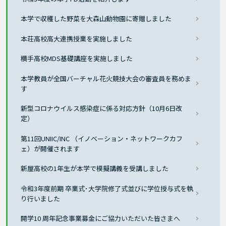
本学で収穫した野菜を大森山動物園に寄贈しました
本荘高校高大連携授業を実施しました
横手高校MDS基礎講座を実施しました
本学教員が全国バーチャル花火競技大会の審査員を務めま
す
新型コロナウイルス感染症に係る対応方針（10月6日改
定）
第11回UNIIC/INC （イノベーション・ネットワークカフ
ェ）が開催されます
新屋高校の1年生が本学で模擬講義を受講しました
令和3年度前期 卒業式･大学院修了式並びに学位授与式を執
り行いました
開学10 周年記念事業募金にご協力いただいた皆さまへ