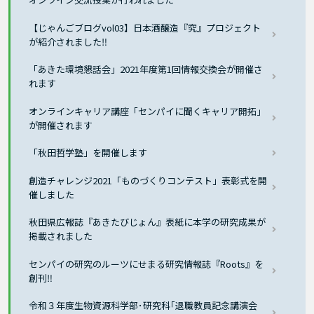
【じゃんごブログvol03】日本酒醸造『究』プロジェクト
が紹介されました‼
「あきた環境懇話会」2021年度第1回情報交換会が開催さ
れます
オンラインキャリア講座「センパイに聞くキャリア開拓」
が開催されます
「秋田哲学塾」を開催します
創造チャレンジ2021「ものづくりコンテスト」表彰式を開
催しました
秋田県広報誌『あきたびじょん』表紙に本学の研究成果が
掲載されました
センパイの研究のルーツにせまる研究情報誌『Roots』を
創刊‼
令和３年度生物資源科学部･研究科｢退職教員記念講演会