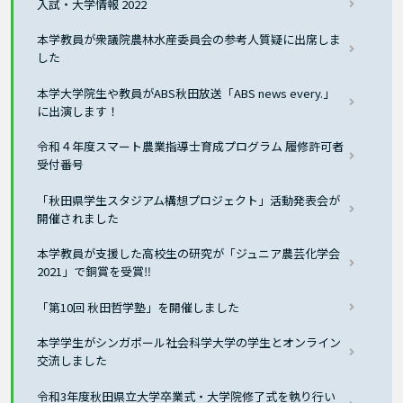
入試・大学情報 2022
本学教員が衆議院農林水産委員会の参考人質疑に出席しま
した
本学大学院生や教員がABS秋田放送「ABS news every.」
に出演します！
令和４年度スマート農業指導士育成プログラム 履修許可者
受付番号
「秋田県学生スタジアム構想プロジェクト」活動発表会が
開催されました
本学教員が支援した高校生の研究が「ジュニア農芸化学会
2021」で銅賞を受賞‼
「第10回 秋田哲学塾」を開催しました
本学学生がシンガポール社会科学大学の学生とオンライン
交流しました
令和3年度秋田県立大学卒業式・大学院修了式を執り行い