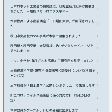
日本ロボット工業会の機関誌に、研究室紹介記事が掲載さ
れました －知能メカトロニクス学科－
本学教員による出前講座「一日増田大学」が開催されまし
た
秋田中央高校のSSH事業が本学で開催されました
秋田駅と秋田空港に大型看板広告･デジタルサイネージを
掲出しました
二ツ井小学校3年生が木材高度加工研究所を見学しました
生物資源科学部･研究科 保護者等相談受付について(秋田キ
ャンパス)
本学教員が「日本農学会公開シンポジウム」で講演します
新型コロナウイルス感染症に係る対応方針（9月15日改
定）
本学教員がケーブルテレビの番組に出演します