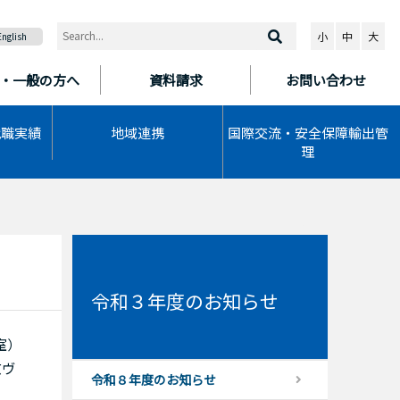
小
中
大
English
・一般の方へ
資料請求
お問い合わせ
就職実績
地域連携
国際交流・安全保障輸出管
理
令和３年度のお知らせ
室）
京ヴ
令和８年度のお知らせ