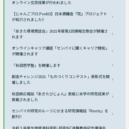
オンライン交流授業が行われました
【じゃんごブログvol03】日本酒醸造『究』プロジェクト
が紹介されました‼
「あきた環境懇話会」2021年度第1回情報交換会が開催さ
れます
オンラインキャリア講座「センパイに聞くキャリア開拓」
が開催されます
「秋田哲学塾」を開催します
創造チャレンジ2021「ものづくりコンテスト」表彰式を開
催しました
秋田県広報誌『あきたびじょん』表紙に本学の研究成果が
掲載されました
センパイの研究のルーツにせまる研究情報誌『Roots』を
創刊‼
令和３年度生物資源科学部･研究科｢退職教員記念講演会