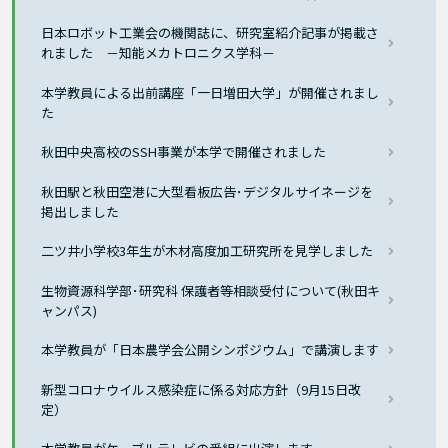
日本ロボット工業会の機関誌に、研究室紹介記事が掲載さ
れました －知能メカトロニクス学科－
本学教員による出前講座「一日増田大学」が開催されまし
た
秋田中央高校のSSH事業が本学で開催されました
秋田駅と秋田空港に大型看板広告･デジタルサイネージを
掲出しました
二ツ井小学校3年生が木材高度加工研究所を見学しました
生物資源科学部･研究科 保護者等相談受付について(秋田キ
ャンパス)
本学教員が「日本農学会公開シンポジウム」で講演します
新型コロナウイルス感染症に係る対応方針（9月15日改
定）