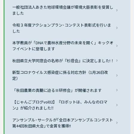
一般社団法人あきた地球環境会議が環境大臣表彰を受賞し
ました
令和３年度アクションプラン･コンテスト表彰式を行いま
した
本学教員が「DNAで農林水産分野の未来を開く」キックオ
フイベントに登壇します
秋田県立大学同窓会の名称が『杉燈会』に決定しました!！
新型コロナウイルス感染症に係る対応方針（1月26日改
定）
「秋田農業の真髄に迫るⅢ研修会」が開催されます
【じゃんごブログvol02】『ロボットは、みんなのロマ
ン』が紹介されました‼
アンサンブル･サークルが｢全日本アンサンブルコンテスト
第44回秋田県大会｣で金賞を獲得!!