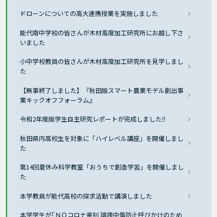
ドローンについての高大連携授業を実施しました
能代南中学校の皆さんが木材高度加工研究所にお越し下さ
いました
小中学校教員の皆さんが木材高度加工研究所を見学しまし
た
【無事終了しました】『秋田版スマート農業モデル創出事
業キックオフフォーラム』
令和2年度版学生自主研究レポートが完成しました‼
秋田県内高校生を対象に「ハイレベル講座」を開催しまし
た
第14回夏休み科学教室「おうちで創造学習」を開催しまし
た
本学教員が能代高校の探求活動で講演しました
本学学生が｢ＮＯコロナ差別 誹謗中傷防止呼びかけのため