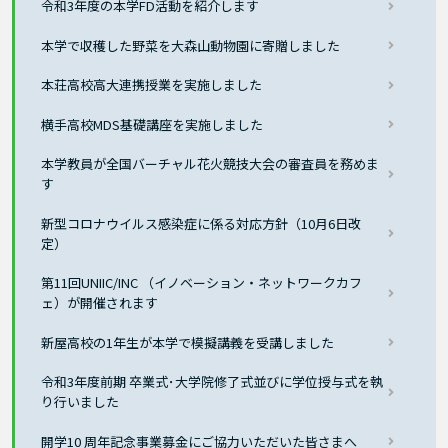
令和3年度の本学FD活動を紹介します
本学で収穫した野菜を大森山動物園に寄贈しました
本荘高校高大連携授業を実施しました
横手高校MDS基礎講座を実施しました
本学教員が全国バーチャル花火競技大会の審査員を務めま
す
新型コロナウイルス感染症に係る対応方針（10月6日改
定）
第11回UNIIC/INC （イノベーション・ネットワークカフ
ェ）が開催されます
新屋高校の1年生が本学で模擬講義を受講しました
令和3年度前期 卒業式･大学院修了式並びに学位授与式を執
り行いました
開学10 周年記念事業募金にご協力いただいた皆さまへ