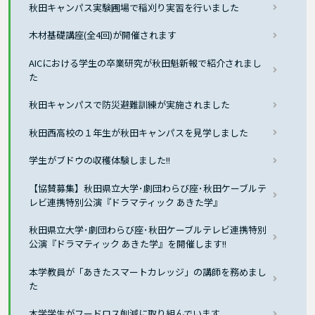
秋田キャンパス実験圃場で稲刈り実習を行いました
木材基礎講座(全4回)が開催されます
AICにおける学生の卒業研究が秋田魁新報で紹介されまし
た
秋田キャンパスで防災避難訓練が実施されました
秋田西高校の１年生が秋田キャンパスを見学しました
学生がブドウの収穫体験しました!!
【協賛募集】秋田県立大学･劇団わらび座･秋田ケーブルテ
レビ連携特別公演『ドラマティック あきた学』
秋田県立大学･劇団わらび座･秋田ケーブルテレビ連携特別
公演『ドラマティック あきた学』を開催します!!
本学教員が「あきたスマートカレッジ」の講師を務めまし
た
本学学生がフードロス削減に取り組んでいます