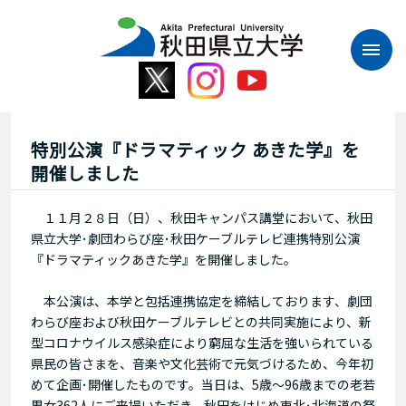
本
文
へ
ス
キ
ッ
プ
特別公演『ドラマティック あきた学』を
開催しました
１１月２８日（日）、秋田キャンパス講堂において、秋田
県立大学･劇団わらび座･秋田ケーブルテレビ連携特別公演
『ドラマティックあきた学』を開催しました。
本公演は、本学と包括連携協定を締結しております、劇団
わらび座および秋田ケーブルテレビとの共同実施により、新
型コロナウイルス感染症により窮屈な生活を強いられている
県民の皆さまを、音楽や文化芸術で元気づけるため、今年初
めて企画･開催したものです。当日は、5歳～96歳までの老若
男女362人にご来場いただき、秋田をはじめ東北･北海道の祭