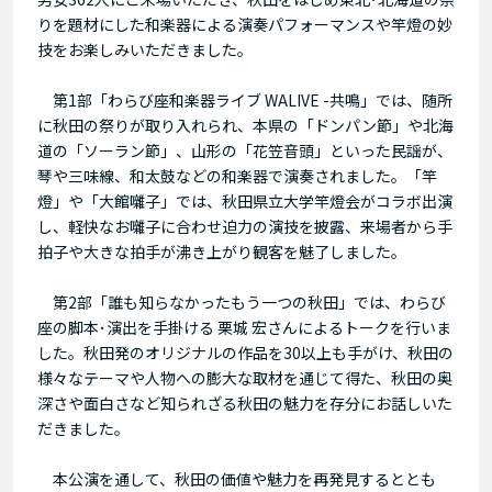
りを題材にした和楽器による演奏パフォーマンスや竿燈の妙
技をお楽しみいただきました。
第1部「わらび座和楽器ライブ WALIVE -共鳴」では、随所
に秋田の祭りが取り入れられ、本県の「ドンパン節」や北海
道の「ソーラン節」、山形の「花笠音頭」といった民謡が、
琴や三味線、和太鼓などの和楽器で演奏されました。「竿
燈」や「大館囃子」では、秋田県立大学竿燈会がコラボ出演
し、軽快なお囃子に合わせ迫力の演技を披露、来場者から手
拍子や大きな拍手が沸き上がり観客を魅了しました。
第2部「誰も知らなかったもう一つの秋田」では、わらび
座の脚本･演出を手掛ける 栗城 宏さんによるトークを行いま
した。秋田発のオリジナルの作品を30以上も手がけ、秋田の
様々なテーマや人物への膨大な取材を通じて得た、秋田の奥
深さや面白さなど知られざる秋田の魅力を存分にお話しいた
だきました。
本公演を通して、秋田の価値や魅力を再発見するととも