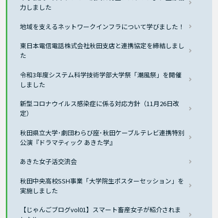
力しました
地域を支えるネットワークインフラについて学びました！
東日本電信電話株式会社秋田支店と連携協定を締結しまし
た
令和3年度システム科学技術学部大学祭「潮風祭」を開催
しました
新型コロナウイルス感染症に係る対応方針（11月26日改
定）
秋田県立大学･劇団わらび座･秋田ケーブルテレビ連携特別
公演『ドラマティック あきた学』
あきた女子活交流会
秋田中央高校SSH事業「大学院生ポスターセッション」を
実施しました
【じゃんごブログvol01】スマート畜産女子が紹介されま