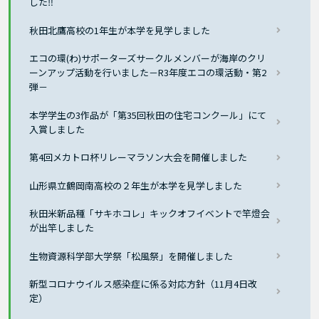
した‼
秋田北鷹高校の1年生が本学を見学しました
エコの環(わ)サポーターズサークルメンバーが海岸のクリ
ーンアップ活動を行いました－R3年度エコの環活動・第2
弾－
本学学生の3作品が「第35回秋田の住宅コンクール」にて
入賞しました
第4回メカトロ杯リレーマラソン大会を開催しました
山形県立鶴岡南高校の２年生が本学を見学しました
秋田米新品種「サキホコレ」キックオフイベントで竿燈会
が出竿しました
生物資源科学部大学祭「松風祭」を開催しました
新型コロナウイルス感染症に係る対応方針（11月4日改
定）