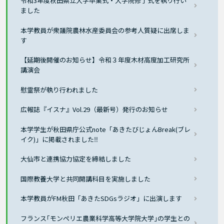
令和3年度秋田県立大学卒業式・大学院修了式を執り行い
ました
本学教員が衆議院農林水産委員会の参考人質疑に出席しま
す
【延期後開催のお知らせ】令和３年度木材高度加工研究所
講演会
慰霊祭が執り行われました
広報誌『イスナ』Vol.29（最新号）発行のお知らせ
本学学生が秋田県庁公式note「あきたびじょんBreak(ブレ
イク)」に掲載されました‼
大仙市と連携協力協定を締結しました
国際教養大学と共同開講科目を実施しました
本学教員がFM秋田「あきたSDGsラジオ」に出演します
フランス｢モンペリエ農業科学高等大学院大学｣の学生との