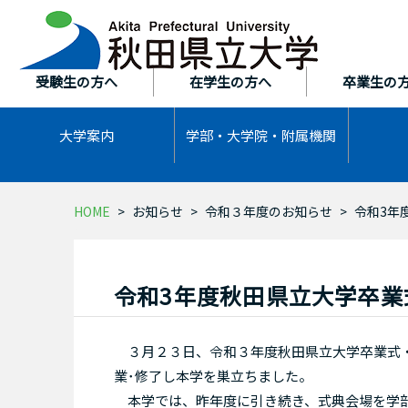
本
文
へ
ス
受験生の方へ
在学生の方へ
卒業生の
キ
ッ
大学案内
学部・大学院・
附属機関
プ
HOME
お知らせ
令和３年度のお知らせ
令和3年
令和3年度秋田県立大学卒
３月２３日、令和３年度秋田県立大学卒業式・
業･修了し本学を巣立ちました。
本学では、昨年度に引き続き、式典会場を学部