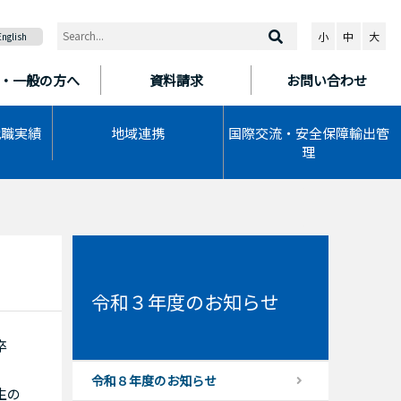
小
中
大
English
・一般の方へ
資料請求
お問い合わせ
就職実績
地域連携
国際交流・安全保障輸出管
理
令和３年度のお知らせ
卒
令和８年度のお知らせ
生の