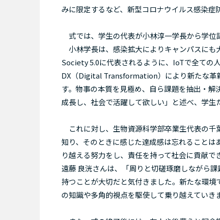
みに限定するなど、新型コロナウイルス感染症
式では、学生の代表が小林淳一学長から学位
小林学長は、感染拡大によりキャンパスにも大
Society 5.0に代表されるように、IoTで全
DX（Digital Transformation）
す。物事の本質を見極め、自ら課題を抽出・解
成長し、社会で活躍して欲しい」と述べ、学生
これに対し、生物資源科学部卒業生代表の千葉
知り、そのときに感じた達成感は忘れることは
り越える努力をし、責任を持って社会に貢献で
遠藤 良洸さんは、「周りと切磋琢磨しながら
持つことが大切だと気付きました。新たな環境
の知識や多角的視点を駆使して乗り越えていき