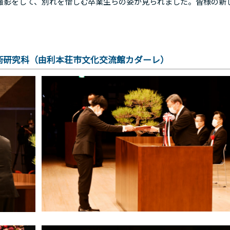
影をして、別れを惜しむ卒業生らの姿が見られました。皆様の新
術研究科（由利本荘市文化交流館カダーレ）