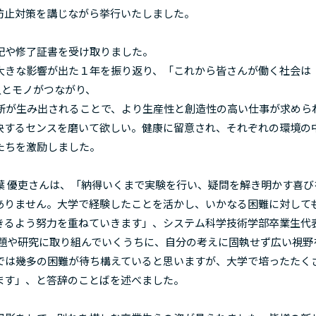
防止対策を講じながら挙行いたしました。
記や修了証書を受け取りました。
きな影響が出た１年を振り返り、「これから皆さんが働く社会は
ての人とモノがつながり、
により新たな革新が生み出されることで、より生産性と創造性の高い仕事が求めら
決するセンスを磨いて欲しい。健康に留意され、それぞれの環境の
たちを激励しました。
 優吏さんは、「納得いくまで実験を行い、疑問を解き明かす喜び
ありません。大学で経験したことを活かし、いかなる困難に対して
きるよう努力を重ねていきます」、システム科学技術学部卒業生代
課題や研究に取り組んでいくうちに、自分の考えに固執せず広い視野
では幾多の困難が待ち構えていると思いますが、大学で培ったたく
ます」、と答辞のことばを述べました。