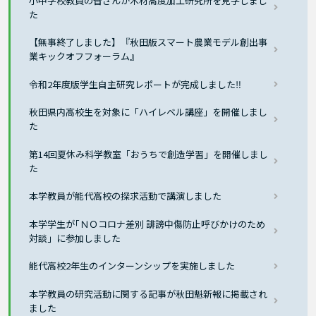
小中学校教員の皆さんが木材高度加工研究所を見学しまし
た
【無事終了しました】『秋田版スマート農業モデル創出事
業キックオフフォーラム』
令和2年度版学生自主研究レポートが完成しました‼
秋田県内高校生を対象に「ハイレベル講座」を開催しまし
た
第14回夏休み科学教室「おうちで創造学習」を開催しまし
た
本学教員が能代高校の探求活動で講演しました
本学学生が｢ＮＯコロナ差別 誹謗中傷防止呼びかけのため
対談」に参加しました
能代高校2年生のインターンシップを実施しました
本学教員の研究活動に関する記事が秋田魁新報に掲載され
ました