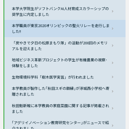
本学大学院生がソフトバンクAI人材育成スカラーシップの
奨学生に内定しました
本学職員が東京2020オリンピックの聖火リレーを走行しま
した!!
「炭やきで夕日の松原まもり隊」の活動が200回のメモリ
アルを迎えました
地域ビジネス革新プロジェクトの学生が有機農業の視察･
体験をしました
生物環境科学科「樹木医学実習」が行われました
本学教員が製作した｢秋田スギの額縁｣が渟城西小学校へ寄
贈されました
秋田魁新報に本学教員の家庭菜園に関する記事が掲載され
ました
｢アグリイノベーション教育研究センター｣がニュースで紹
介されました