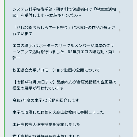
システム科学技術学部・研究科で保護者向け「学生生活相
談」を受付します ～本荘キャンパス～
「能代公園おもしろアート祭り」に木高研の作品が展示さ
れています
エコの環(わ)サポーターズサークルメンバーが海岸のクリ
ーンアップ活動を行いました－R3年度エコの環活動・第1
弾－
秋田県立大学プロモーション動画の公開について
【令和4年1月30日まで】弘前れんが倉庫美術館の企画展で
模型の展示が行われています
令和3年度の本学FD活動を紹介します
本学で収穫した野菜を大森山動物園に寄贈しました
本荘高校高大連携授業を実施しました
横手高校MDS基礎講座を実施しました