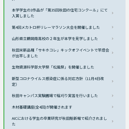
本学学生の3作品が「第35回秋田の住宅コンクール」にて
入賞しました
第4回メカトロ杯リレーマラソン大会を開催しました
山形県立鶴岡南高校の２年生が本学を見学しました
秋田米新品種「サキホコレ」キックオフイベントで竿燈会
が出竿しました
生物資源科学部大学祭「松風祭」を開催しました
新型コロナウイルス感染症に係る対応方針（11月4日改
定）
秋田キャンパス実験圃場で稲刈り実習を行いました
木材基礎講座(全4回)が開催されます
AICにおける学生の卒業研究が秋田魁新報で紹介されまし
た