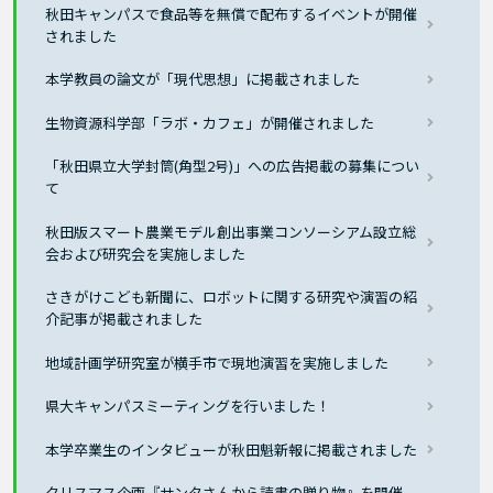
秋田キャンパスで食品等を無償で配布するイベントが開催
されました
本学教員の論文が「現代思想」に掲載されました
生物資源科学部「ラボ・カフェ」が開催されました
「秋田県立大学封筒(角型2号)」への広告掲載の募集につい
て
秋田版スマート農業モデル創出事業コンソーシアム設立総
会および研究会を実施しました
さきがけこども新聞に、ロボットに関する研究や演習の紹
介記事が掲載されました
地域計画学研究室が横手市で現地演習を実施しました
県大キャンパスミーティングを行いました！
本学卒業生のインタビューが秋田魁新報に掲載されました
クリスマス企画『サンタさんから読書の贈り物』を開催