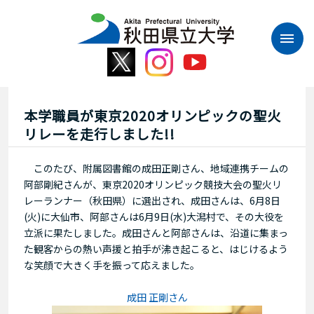
本
文
へ
ス
キ
ッ
プ
本学職員が東京2020オリンピックの聖火
リレーを走行しました!!
このたび、附属図書館の成田正剛さん、地域連携チームの
阿部剛紀さんが、東京2020オリンピック競技大会の聖火リ
レーランナー（秋田県）に選出され、成田さんは、6月8日
(火)に大仙市、阿部さんは6月9日(水)大潟村で、その大役を
立派に果たしました​。成田さんと阿部さんは、沿道に集まっ
た観客からの熱い声援と拍手が沸き起こると、はじけるよう
な笑顔で大きく手を振って応えました。
成田 正剛さん