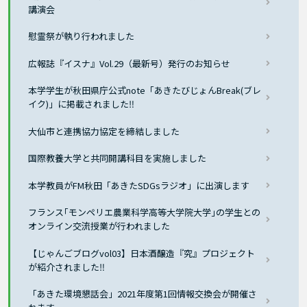
講演会
慰霊祭が執り行われました
広報誌『イスナ』Vol.29（最新号）発行のお知らせ
本学学生が秋田県庁公式note「あきたびじょんBreak(ブレ
イク)」に掲載されました‼
大仙市と連携協力協定を締結しました
国際教養大学と共同開講科目を実施しました
本学教員がFM秋田「あきたSDGsラジオ」に出演します
フランス｢モンペリエ農業科学高等大学院大学｣の学生との
オンライン交流授業が行われました
【じゃんごブログvol03】日本酒醸造『究』プロジェクト
が紹介されました‼
「あきた環境懇話会」2021年度第1回情報交換会が開催さ