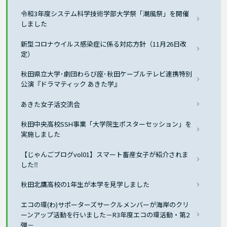
令和3年度システム科学技術学部大学祭「潮風祭」を開催
しました
新型コロナウイルス感染症に係る対応方針（11月26日改
定）
秋田県立大学･劇団わらび座･秋田ケーブルテレビ連携特別
公演『ドラマティック あきた学』
あきた女子活交流会
秋田中央高校SSH事業「大学院生ポスターセッション」を
実施しました
【じゃんごブログvol01】スマート畜産女子が紹介されま
した‼
秋田北鷹高校の1年生が本学を見学しました
エコの環(わ)サポーターズサークルメンバーが海岸のクリ
ーンアップ活動を行いました－R3年度エコの環活動・第2
弾－