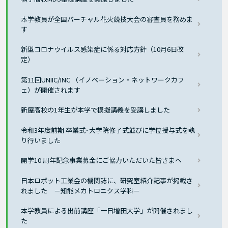
本学教員が全国バーチャル花火競技大会の審査員を務めま
す
新型コロナウイルス感染症に係る対応方針（10月6日改
定）
第11回UNIIC/INC （イノベーション・ネットワークカフ
ェ）が開催されます
新屋高校の1年生が本学で模擬講義を受講しました
令和3年度前期 卒業式･大学院修了式並びに学位授与式を執
り行いました
開学10 周年記念事業募金にご協力いただいた皆さまへ
日本ロボット工業会の機関誌に、研究室紹介記事が掲載さ
れました －知能メカトロニクス学科－
本学教員による出前講座「一日増田大学」が開催されまし
た