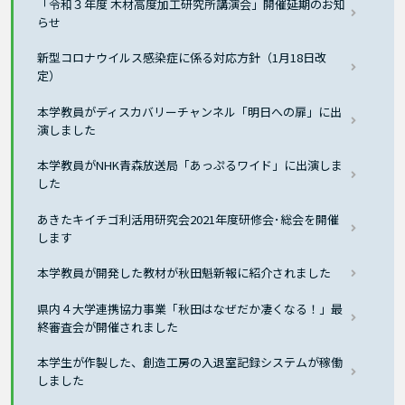
「令和３年度 木材高度加工研究所講演会」開催延期のお知
らせ
新型コロナウイルス感染症に係る対応方針（1月18日改
定）
本学教員がディスカバリーチャンネル「明日への扉」に出
演しました
本学教員がNHK青森放送局「あっぷるワイド」に出演しま
した
あきたキイチゴ利活用研究会2021年度研修会･総会を開催
します
本学教員が開発した教材が秋田魁新報に紹介されました
県内４大学連携協力事業「秋田はなぜだか凄くなる！」最
終審査会が開催されました
本学生が作製した、創造工房の入退室記録システムが稼働
しました