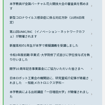
本学教員が全国バーチャル花火競技大会の審査員を務めま
す
新型コロナウイルス感染症に係る対応方針（10月6日改
定）
第11回UNIIC/INC （イノベーション・ネットワークカフ
ェ）が開催されます
新屋高校の1年生が本学で模擬講義を受講しました
令和3年度前期 卒業式･大学院修了式並びに学位授与式を執
り行いました
開学10 周年記念事業募金にご協力いただいた皆さまへ
日本ロボット工業会の機関誌に、研究室紹介記事が掲載さ
れました －知能メカトロニクス学科－
本学教員による出前講座「一日増田大学」が開催されまし
た