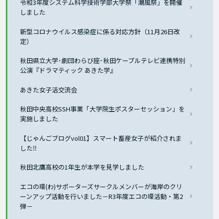
令和3年度システム科学技術学部大学祭「潮風祭」を開催
しました
新型コロナウイルス感染症に係る対応方針（11月26日改
定）
秋田県立大学･劇団わらび座･秋田ケーブルテレビ連携特別
公演『ドラマティック あきた学』
あきた女子活交流会
秋田中央高校SSH事業「大学院生ポスターセッション」を
実施しました
【じゃんごブログvol01】スマート畜産女子が紹介されま
した‼
秋田北鷹高校の1年生が本学を見学しました
エコの環(わ)サポーターズサークルメンバーが海岸のクリ
ーンアップ活動を行いました－R3年度エコの環活動・第2
弾－