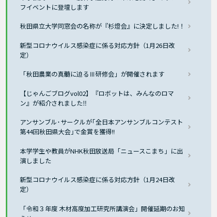
フイベントに登壇します
秋田県立大学同窓会の名称が『杉燈会』に決定しました!！
新型コロナウイルス感染症に係る対応方針（1月26日改
定）
「秋田農業の真髄に迫るⅢ研修会」が開催されます
【じゃんごブログvol02】『ロボットは、みんなのロマ
ン』が紹介されました‼
アンサンブル･サークルが｢全日本アンサンブルコンテスト
第44回秋田県大会｣で金賞を獲得!!
本学学生や教員がNHK秋田放送局「ニュースこまち」に出
演しました
新型コロナウイルス感染症に係る対応方針（1月24日改
定）
「令和３年度 木材高度加工研究所講演会」開催延期のお知