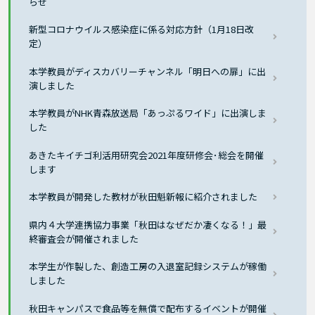
らせ
新型コロナウイルス感染症に係る対応方針（1月18日改
定）
本学教員がディスカバリーチャンネル「明日への扉」に出
演しました
本学教員がNHK青森放送局「あっぷるワイド」に出演しま
した
あきたキイチゴ利活用研究会2021年度研修会･総会を開催
します
本学教員が開発した教材が秋田魁新報に紹介されました
県内４大学連携協力事業「秋田はなぜだか凄くなる！」最
終審査会が開催されました
本学生が作製した、創造工房の入退室記録システムが稼働
しました
秋田キャンパスで食品等を無償で配布するイベントが開催