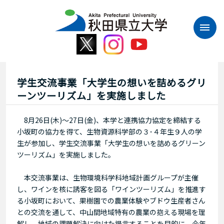
本
文
へ
ス
キ
ッ
プ
学生交流事業「大学生の想いを詰めるグリ
ーンツーリズム」を実施しました
8月26日(木)～27日(金)、本学と連携協力協定を締結する
小坂町の協力を得て、生物資源科学部の３･４年生９人の学
生が参加し、学生交流事業「大学生の想いを詰めるグリーン
ツーリズム」を実施しました。
本交流事業は、生物環境科学科地域計画グループが主催
し、ワインを核に誘客を図る「ワインツーリズム」を推進す
る小坂町において、果樹園での農業体験やブドウ生産者さん
との交流を通して、中山間地域特有の農業の抱える現場を理
解し、地域の課題解決に向けた提言することを目的に、今年