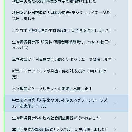
秋田中央高校のSSH事業が本学で開催されました
秋田駅と秋田空港に大型看板広告･デジタルサイネージを
掲出しました
二ツ井小学校3年生が木材高度加工研究所を見学しました
生物資源科学部･研究科 保護者等相談受付について(秋田キ
ャンパス)
本学教員が「日本農学会公開シンポジウム」で講演します
新型コロナウイルス感染症に係る対応方針（9月15日改
定）
本学教員がケーブルテレビの番組に出演します
学生交流事業「大学生の想いを詰めるグリーンツーリズ
ム」を実施しました
生物環境科学科の地域社会調査実習が行われました
本学学生がABS秋田放送｢ラジパル」に生出演しました‼