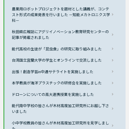
農業用ロボットプロジェクトを題材とした講義が、コンテ
スト形式の成果発表を行いました －知能メカトロニクス学
科－
秋田県広報誌にアグリイノベーション教育研究センターの
記事が掲載されました
能代高校の生徒が「昆虫食」の研究に取り組みました
台湾国立宜蘭大学の学生とオンラインで交流しました
出張！創造学習in中通サテライトを実施しました
本学教員が海洋プラスチックの研修会を実施しました
ドローンについての高大連携授業を実施しました
能代南中学校の皆さんが木材高度加工研究所にお越し下さ
いました
小中学校教員の皆さんが木材高度加工研究所を見学しまし
た