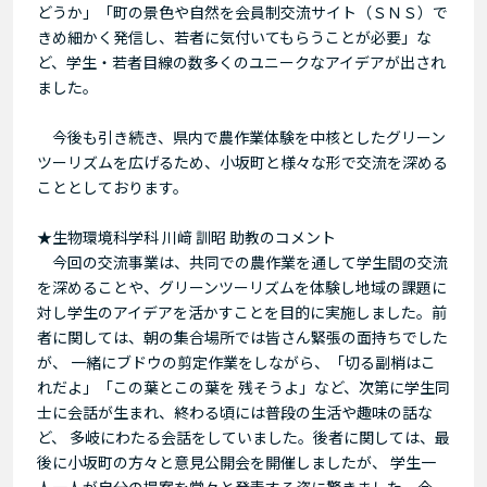
どうか」「町の景色や自然を会員制交流サイト（ＳＮＳ）で
きめ細かく発信し、若者に気付いてもらうことが必要」な
ど、学生・若者目線の数多くのユニークなアイデアが出され
ました。
今後も引き続き、県内で農作業体験を中核としたグリーン
ツーリズムを広げるため、小坂町と様々な形で交流を深める
こととしております。
★生物環境科学科 川﨑 訓昭 助教のコメント
今回の交流事業は、共同での農作業を通して学生間の交流
を深めることや、グリーンツーリズムを体験し地域の課題に
対し学生のアイデアを活かすことを目的に実施しました。前
者に関しては、朝の集合場所では皆さん緊張の面持ちでした
が、 一緒にブドウの剪定作業をしながら、「切る副梢はこ
れだよ」「この葉とこの葉を 残そうよ」など、次第に学生同
士に会話が生まれ、終わる頃には普段の生活や趣味の話な
ど、 多岐にわたる会話をしていました。後者に関しては、最
後に小坂町の方々と意見公開会を開催しましたが、 学生一
人一人が自分の提案を堂々と発表する姿に驚きました。今