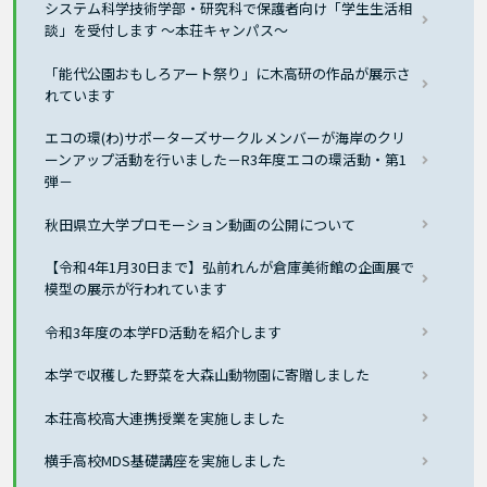
システム科学技術学部・研究科で保護者向け「学生生活相
談」を受付します ～本荘キャンパス～
「能代公園おもしろアート祭り」に木高研の作品が展示さ
れています
エコの環(わ)サポーターズサークルメンバーが海岸のクリ
ーンアップ活動を行いました－R3年度エコの環活動・第1
弾－
秋田県立大学プロモーション動画の公開について
【令和4年1月30日まで】弘前れんが倉庫美術館の企画展で
模型の展示が行われています
令和3年度の本学FD活動を紹介します
本学で収穫した野菜を大森山動物園に寄贈しました
本荘高校高大連携授業を実施しました
横手高校MDS基礎講座を実施しました