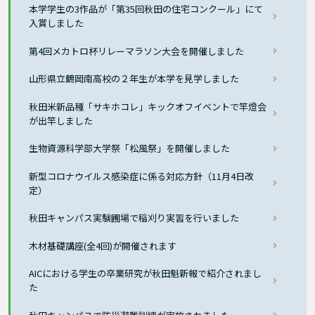
本学学生の3作品が「第35回秋田の住宅コンクール」にて
入賞しました
第4回メカトロ杯リレーマラソン大会を開催しました
山形県立鶴岡南高校の２年生が本学を見学しました
秋田米新品種「サキホコレ」キックオフイベントで竿燈会
が出竿しました
生物資源科学部大学祭「松風祭」を開催しました
新型コロナウイルス感染症に係る対応方針（11月4日改
定）
秋田キャンパス実験圃場で稲刈り実習を行いました
木材基礎講座(全4回)が開催されます
AICにおける学生の卒業研究が秋田魁新報で紹介されまし
た