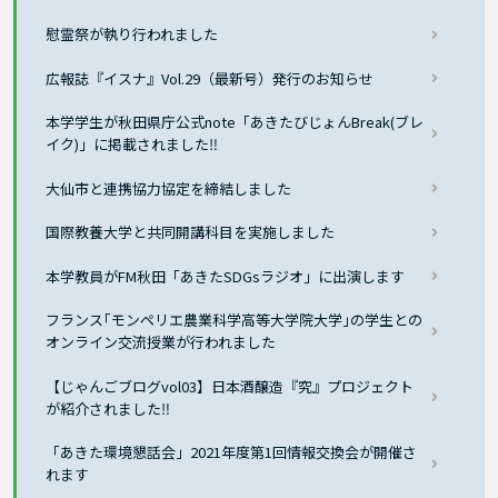
慰霊祭が執り行われました
広報誌『イスナ』Vol.29（最新号）発行のお知らせ
本学学生が秋田県庁公式note「あきたびじょんBreak(ブレ
イク)」に掲載されました‼
大仙市と連携協力協定を締結しました
国際教養大学と共同開講科目を実施しました
本学教員がFM秋田「あきたSDGsラジオ」に出演します
フランス｢モンペリエ農業科学高等大学院大学｣の学生との
オンライン交流授業が行われました
【じゃんごブログvol03】日本酒醸造『究』プロジェクト
が紹介されました‼
「あきた環境懇話会」2021年度第1回情報交換会が開催さ
れます