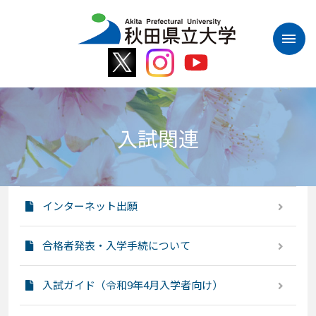
本
文
へ
ス
キ
ッ
プ
入試関連
インターネット出願
合格者発表・入学手続について
入試ガイド（令和9年4月入学者向け）