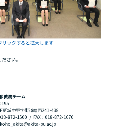
クリックすると拡大します
ください。
部 教務チーム
0195
下新城中野字街道端西241-438
8-872-1500
FAX：018-872-1670
oho_akita@akita-pu.ac.jp