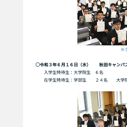
※
○令和３年６月１６日（水） 秋田キャンパ
入学生特待生：大学院生 ６名
在学生特待生：学部生 ２４名 大学院