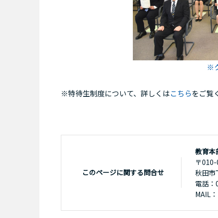
※
※特待生制度について、詳しくは
こちら
をご覧
教育本
〒010-
このページに関する問合せ
秋田市
電話：01
MAIL：k