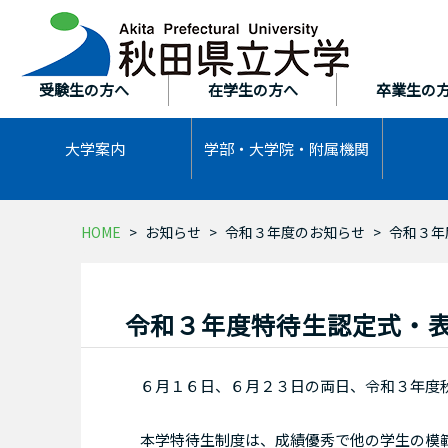
本
文
へ
ス
受験生の方へ
在学生の方へ
卒業生の
キ
ッ
大学案内
学部・大学院・
附属機関
プ
HOME
お知らせ
令和３年度のお知らせ
令和３年
令和３年度特待生認定式・
６月１６日、６月２３日の両日、令和３年度秋
本学特待生制度は、成績優秀で他の学生の模範