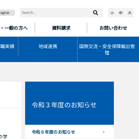
小
中
大
English
・一般の方へ
資料請求
お問い合わせ
就職実績
地域連携
国際交流・安全保障輸出管
理
令和３年度のお知らせ
令和８年度のお知らせ
の学