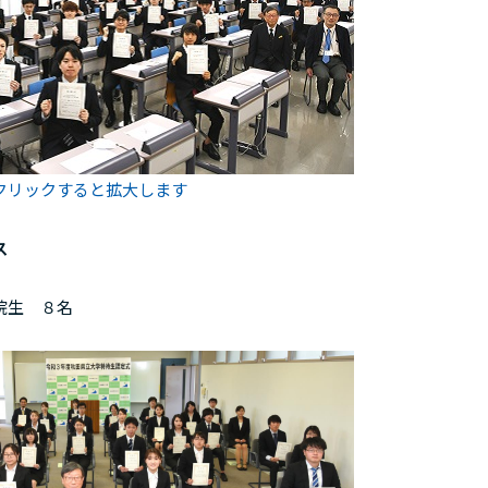
クリックすると拡大します
ス
生 ８名