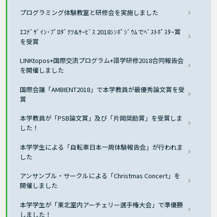
プログラミング体験教室と研修会を実施しました
ｴｺﾃﾞｻﾞｲﾝ･ﾌﾟﾛﾀﾞｸﾂ&ｻｰﾋﾞｽ 2018ｼﾝﾎﾟｼﾞｳﾑでﾍﾞｽﾄﾎﾟｽﾀｰ賞
を受賞
LINKtopos+国際交流プログラム+語学研修2018合同報告会
を開催しました
国際会議「AMBIENT2018」で本学教員が最優秀論文賞を受
賞
本学教員が「PSB論文賞」及び「片岡奨励賞」を受賞しま
した！
本学学生による「自転車日本一周体験報告会」が行われま
した
アンサンブル・サークルによる「Christmas Concert」を
開催しました
本学学生が「東北室内アーチェリー選手権大会」で準優勝
しました！