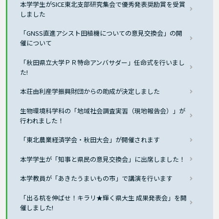
本学学生がSICE東北支部研究集会で優秀発表奨励賞を受賞
しました
「GNSS直進アシスト田植機についての意見交換会」の開
催について
「秋田県立大学ＰＲ特命アンバサダー」任命式を行いまし
た!
本荘由利産学振興財団からの助成が決定しました
生物環境科学科の「地域社会調査実習（現地報告会）」が
行われました！
「東北農業経済学会・秋田大会」が開催されます
本学学生が「知事と県民の意見交換会」に出席しました！
本学教員が「あきたうまいもの市」で講演を行います
「出る杭を伸ばせ！キラリ★輝く県大生 成果発表会」を開
催しました!