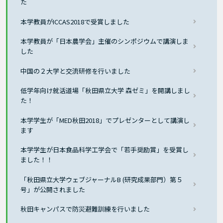
た
本学教員がICCAS2018で受賞しました
本学教員が「日本農学会」主催のシンポジウムで講演しま
した
中国の２大学と交流研修を行いました
低学年向け就活道場「秋田県立大学 森ゼミ」を開講しまし
た！
本学学生が「MED秋田2018」でプレゼンターとして講演し
ます
本学学生が日本食品科学工学会で「若手奨励賞」を受賞し
ました！！
「秋田県立大学ウェブジャーナルB (研究成果部門）第５
号」が公開されました
秋田キャンパスで防災避難訓練を行いました