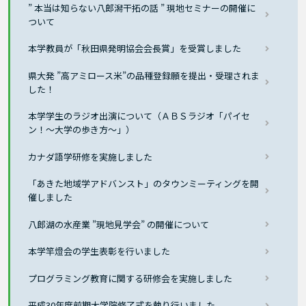
” 本当は知らない八郎潟干拓の話 ” 現地セミナーの開催に
ついて
本学教員が「秋田県発明協会会長賞」を受賞しました
県大発 ”高アミロース米”の品種登録願を提出・受理されま
した！
本学学生のラジオ出演について（ＡＢＳラジオ「パイセ
ン！～大学の歩き方～」）
カナダ語学研修を実施しました
「あきた地域学アドバンスト」のタウンミーティングを開
催しました
八郎湖の水産業 ”現地見学会” の開催について
本学竿燈会の学生表彰を行いました
プログラミング教育に関する研修会を実施しました
平成30年度前期大学院修了式を執り行いました