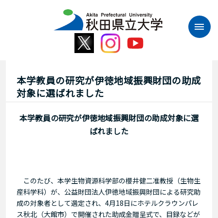
本
文
へ
ス
キ
ッ
プ
本学教員の研究が伊徳地域振興財団の助成
対象に選ばれました
本学教員の研究が伊徳地域振興財団の助成対象に選
ばれました
このたび、本学生物資源科学部の櫻井健二准教授（生物生
産科学科）が、公益財団法人伊徳地域振興財団による研究助
成の対象者として選定され、4月18日にホテルクラウンパレ
ス秋北（大館市）で開催された助成金贈呈式で、目録などが