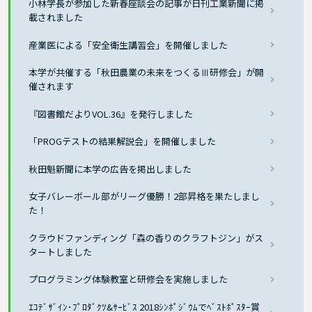
小林学長が参加した新春座談会の記事が日刊工業新聞に掲
載されました
産業医による「安全衛生講習会」を開催しました
本学が共催する「秋田農業の未来をつくるⅢ研修会」が開
催されます
『図書館だよりVOL.36』を発行しました
「PROGテストの結果解説会」を開催しました
秋田魁新聞に本学の広告を掲出しました
女子バレーボール部がリーグ優勝！2部昇格を果たしまし
た！
クラウドファンディング「森の香りのクラフトジン」がス
タートしました
プログラミング体験教室と研修会を実施しました
ｴｺﾃﾞｻﾞｲﾝ･ﾌﾟﾛﾀﾞｸﾂ&ｻｰﾋﾞｽ 2018ｼﾝﾎﾟｼﾞｳﾑでﾍﾞｽﾄﾎﾟｽﾀｰ賞