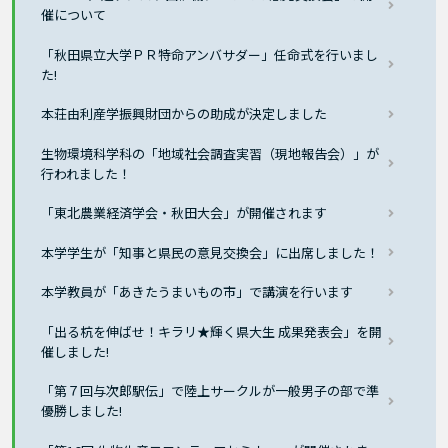
催について
「秋田県立大学ＰＲ特命アンバサダー」任命式を行いまし
た!
本荘由利産学振興財団からの助成が決定しました
生物環境科学科の「地域社会調査実習（現地報告会）」が
行われました！
「東北農業経済学会・秋田大会」が開催されます
本学学生が「知事と県民の意見交換会」に出席しました！
本学教員が「あきたうまいもの市」で講演を行います
「出る杭を伸ばせ！キラリ★輝く県大生 成果発表会」を開
催しました!
「第７回与次郎駅伝」で陸上サークルが一般男子の部で準
優勝しました!