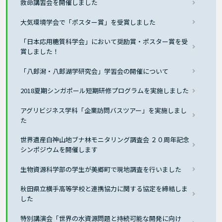
救命講習会を開催しました
大気環境学会で「ポスター賞」を受賞しました
「日本応用糖質科学会」において奨励賞・ポスター賞を受
賞しました！
「八郎潟・八郎湖学研究会」学習会の開催について
2018夏期シンガポール短期研修プログラムを実施しました
アグリビジネス学科「企業訪問バスツアー」を実施しまし
た
世界遺産白神山地ブナ林モニタリング調査会 ２０周年記念
シンポジウムを開催します
生物資源科学部の学生が美郷町で現地調査を行いました
秋田県立横手高等学校と連携協力に関する協定を締結しま
した
特別講演会「世界の水資源問題と持続可能な開発に向け