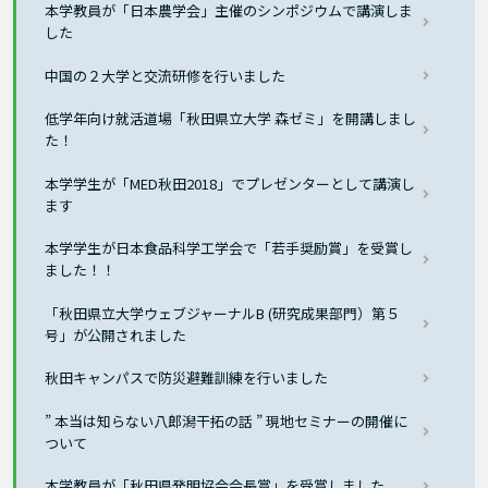
本学教員が「日本農学会」主催のシンポジウムで講演しま
した
中国の２大学と交流研修を行いました
低学年向け就活道場「秋田県立大学 森ゼミ」を開講しまし
た！
本学学生が「MED秋田2018」でプレゼンターとして講演し
ます
本学学生が日本食品科学工学会で「若手奨励賞」を受賞し
ました！！
「秋田県立大学ウェブジャーナルB (研究成果部門）第５
号」が公開されました
秋田キャンパスで防災避難訓練を行いました
” 本当は知らない八郎潟干拓の話 ” 現地セミナーの開催に
ついて
本学教員が「秋田県発明協会会長賞」を受賞しました