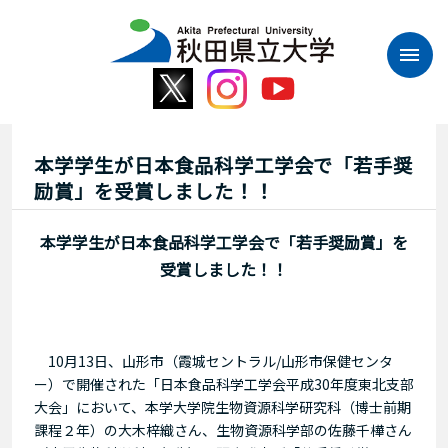
本
文
へ
ス
キ
ッ
プ
本学学生が日本食品科学工学会で「若手奨
励賞」を受賞しました！！
本学学生が日本食品科学工学会で「若手奨励賞」を
受賞しました！！
10月13日、山形市（霞城セントラル/山形市保健センタ
ー）で開催された「日本食品科学工学会平成30年度東北支部
大会」において、本学大学院生物資源科学研究科（博士前期
課程２年）の大木梓織さん、生物資源科学部の佐藤千樺さん