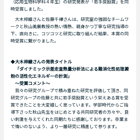
（応用生物科学科４年生）の研究発表が「若手奨励賞」を同
時受賞しました。
大木梓織さんと佐藤千樺さんは、研究室の強固なチームワ
ークと秋山美展教授の熱い情熱、親身かつ丁寧な研究指導の
下、直向きに、コツコツと研究に取り組んだ結果、本賞の同
時受賞に繋がりました。
◆
大木梓織さんの発表タイトル
「ダイナミック示差走査熱量分析法による難消化性処理澱
粉の活性化エネルギーの計測」
～受賞コメント～
我々の研究グループで積み重ねた研究を評価して頂き、同
研究グループの佐藤と共に若手奨励賞という栄えある賞を受
賞できたことを大変嬉しく思っています。学部時代からご指
導下さった秋山先生をはじめとする共同研究者の方々や、良
い刺激を与えてくれた同期たちに感謝しております。卒業ま
で悔いのないよう、より一層研究に精進して参ります。