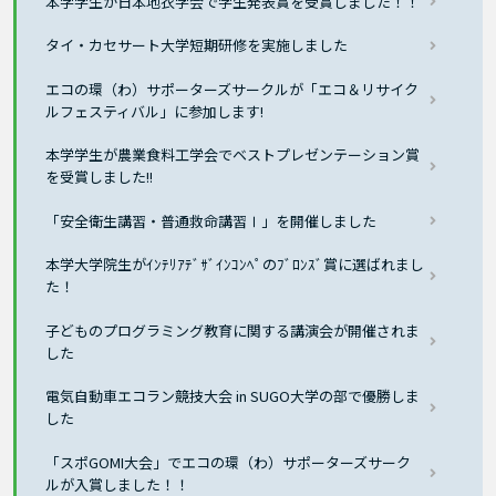
本学学生が日本地衣学会で学生発表賞を受賞しました！！
タイ・カセサート大学短期研修を実施しました
エコの環（わ）サポーターズサークルが「エコ＆リサイク
ルフェスティバル」に参加します!
本学学生が農業食料工学会でベストプレゼンテーション賞
を受賞しました!!
「安全衛生講習・普通救命講習Ⅰ」を開催しました
本学大学院生がｲﾝﾃﾘｱﾃﾞｻﾞｲﾝｺﾝﾍﾟのﾌﾞﾛﾝｽﾞ賞に選ばれまし
た！
子どものプログラミング教育に関する講演会が開催されま
した
電気自動車エコラン競技大会 in SUGO大学の部で優勝しま
した
「スポGOMI大会」でエコの環（わ）サポーターズサーク
ルが入賞しました！！