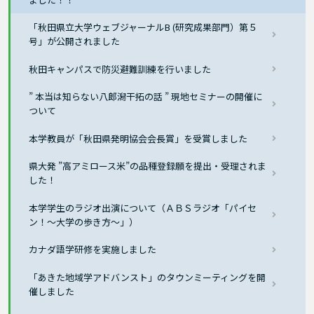
「秋田県立大学ウェブジャーナルB (研究成果部門）第５
号」が公開されました
秋田キャンパスで防災避難訓練を行いました
” 本当は知らない八郎潟干拓の話 ” 現地セミナーの開催に
ついて
本学教員が「秋田県発明協会会長賞」を受賞しました
県大発 ”高アミロース米”の品種登録願を提出・受理されま
した！
本学学生のラジオ出演について（ＡＢＳラジオ「パイセ
ン！～大学の歩き方～」）
カナダ語学研修を実施しました
「あきた地域学アドバンスト」のタウンミーティングを開
催しました