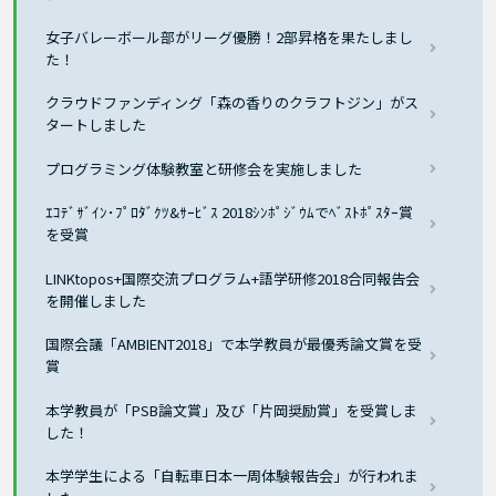
女子バレーボール部がリーグ優勝！2部昇格を果たしまし
た！
クラウドファンディング「森の香りのクラフトジン」がス
タートしました
プログラミング体験教室と研修会を実施しました
ｴｺﾃﾞｻﾞｲﾝ･ﾌﾟﾛﾀﾞｸﾂ&ｻｰﾋﾞｽ 2018ｼﾝﾎﾟｼﾞｳﾑでﾍﾞｽﾄﾎﾟｽﾀｰ賞
を受賞
LINKtopos+国際交流プログラム+語学研修2018合同報告会
を開催しました
国際会議「AMBIENT2018」で本学教員が最優秀論文賞を受
賞
本学教員が「PSB論文賞」及び「片岡奨励賞」を受賞しま
した！
本学学生による「自転車日本一周体験報告会」が行われま