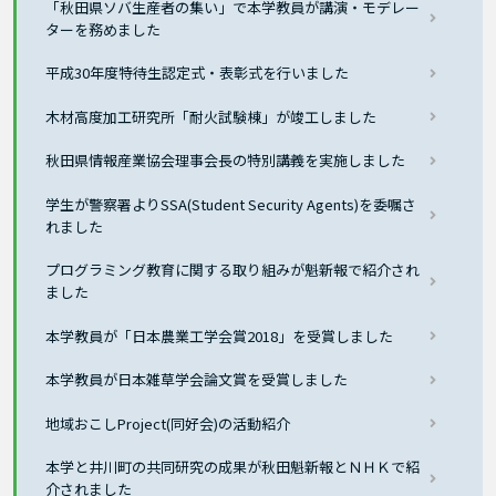
「秋田県ソバ生産者の集い」で本学教員が講演・モデレー
ターを務めました
平成30年度特待生認定式・表彰式を行いました
木材高度加工研究所「耐火試験棟」が竣工しました
秋田県情報産業協会理事会長の特別講義を実施しました
学生が警察署よりSSA(Student Security Agents)を委嘱さ
れました
プログラミング教育に関する取り組みが魁新報で紹介され
ました
本学教員が「日本農業工学会賞2018」を受賞しました
本学教員が日本雑草学会論文賞を受賞しました
地域おこしProject(同好会)の活動紹介
本学と井川町の共同研究の成果が秋田魁新報とＮＨＫで紹
介されました