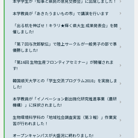
本学学生が「知事と県民の意見交換会」に出席しました！
本学教員が「あきたうまいもの市」で講演を行います
「出る杭を伸ばせ！キラリ★輝く県大生 成果発表会」を開
催しました!
「第７回与次郎駅伝」で陸上サークルが一般男子の部で準
優勝しました!
「第16回 生物生産フロンティアセミナー」が開催されま
す!
韓国順天大学との「学生交流プログラム2018」を実施しま
した!
本学教員が「イノベーション創出強化研究推進事業（農研
機構）」に採択されました!
生物環境科学科の「地域社会調査実習（第３報）」作業実
習が行われました！
オープンキャンパスが大盛況に終わりました!