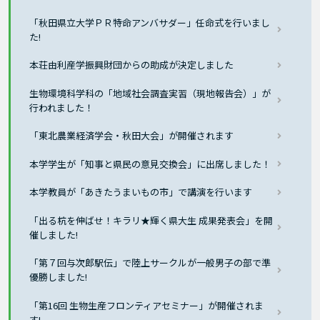
「秋田県立大学ＰＲ特命アンバサダー」任命式を行いまし
た!
本荘由利産学振興財団からの助成が決定しました
生物環境科学科の「地域社会調査実習（現地報告会）」が
行われました！
「東北農業経済学会・秋田大会」が開催されます
本学学生が「知事と県民の意見交換会」に出席しました！
本学教員が「あきたうまいもの市」で講演を行います
「出る杭を伸ばせ！キラリ★輝く県大生 成果発表会」を開
催しました!
「第７回与次郎駅伝」で陸上サークルが一般男子の部で準
優勝しました!
「第16回 生物生産フロンティアセミナー」が開催されま
す!