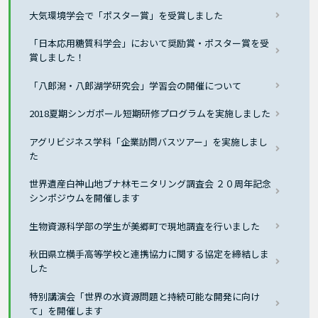
大気環境学会で「ポスター賞」を受賞しました
「日本応用糖質科学会」において奨励賞・ポスター賞を受
賞しました！
「八郎潟・八郎湖学研究会」学習会の開催について
2018夏期シンガポール短期研修プログラムを実施しました
アグリビジネス学科「企業訪問バスツアー」を実施しまし
た
世界遺産白神山地ブナ林モニタリング調査会 ２０周年記念
シンポジウムを開催します
生物資源科学部の学生が美郷町で現地調査を行いました
秋田県立横手高等学校と連携協力に関する協定を締結しま
した
特別講演会「世界の水資源問題と持続可能な開発に向け
て」を開催します