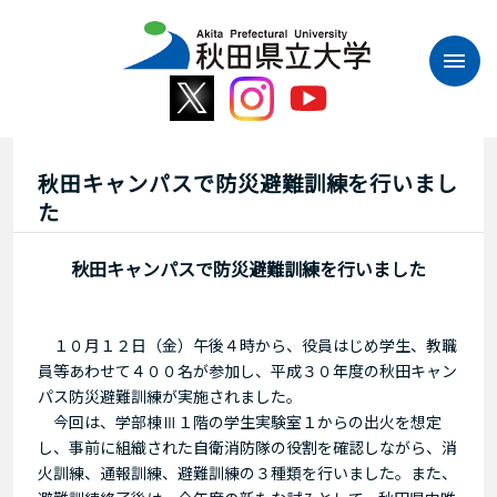
本
文
へ
ス
キ
ッ
プ
秋田キャンパスで防災避難訓練を行いまし
た
秋田キャンパスで防災避難訓練を行いました
１０月１２日（金）午後４時から、役員はじめ学生、教職
員等あわせて４００名が参加し、平成３０年度の秋田キャン
パス防災避難訓練が実施されました。
今回は、学部棟Ⅲ１階の学生実験室１からの出火を想定
し、事前に組織された自衛消防隊の役割を確認しながら、消
火訓練、通報訓練、避難訓練の３種類を行いました。また、