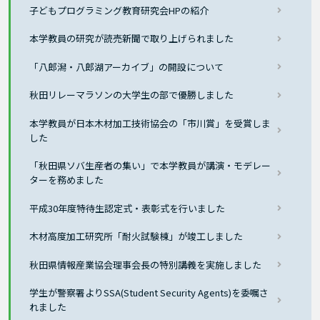
子どもプログラミング教育研究会HPの紹介
本学教員の研究が読売新聞で取り上げられました
「八郎潟・八郎湖アーカイブ」の開設について
秋田リレーマラソンの大学生の部で優勝しました
本学教員が日本木材加工技術協会の「市川賞」を受賞しま
した
「秋田県ソバ生産者の集い」で本学教員が講演・モデレー
ターを務めました
平成30年度特待生認定式・表彰式を行いました
木材高度加工研究所「耐火試験棟」が竣工しました
秋田県情報産業協会理事会長の特別講義を実施しました
学生が警察署よりSSA(Student Security Agents)を委嘱さ
れました