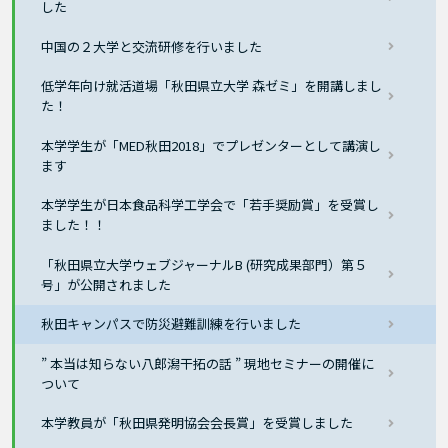
した
中国の２大学と交流研修を行いました
低学年向け就活道場「秋田県立大学 森ゼミ」を開講しまし
た！
本学学生が「MED秋田2018」でプレゼンターとして講演し
ます
本学学生が日本食品科学工学会で「若手奨励賞」を受賞し
ました！！
「秋田県立大学ウェブジャーナルB (研究成果部門）第５
号」が公開されました
秋田キャンパスで防災避難訓練を行いました
” 本当は知らない八郎潟干拓の話 ” 現地セミナーの開催に
ついて
本学教員が「秋田県発明協会会長賞」を受賞しました