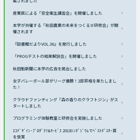
載されました
産業医による「安全衛生講習会」を開催しました
本学が共催する「秋田農業の未来をつくるⅢ研修会」が開
催されます
『図書館だよりVOL.36』を発行しました
「PROGテストの結果解説会」を開催しました
秋田魁新聞に本学の広告を掲出しました
女子バレーボール部がリーグ優勝！2部昇格を果たしまし
た！
クラウドファンディング「森の香りのクラフトジン」がス
タートしました
プログラミング体験教室と研修会を実施しました
ｴｺﾃﾞｻﾞｲﾝ･ﾌﾟﾛﾀﾞｸﾂ&ｻｰﾋﾞｽ 2018ｼﾝﾎﾟｼﾞｳﾑでﾍﾞｽﾄﾎﾟｽﾀｰ賞
を受賞