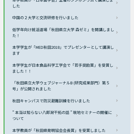
した
中国の２大学と交流研修を行いました
低学年向け就活道場「秋田県立大学 森ゼミ」を開講しまし
た！
本学学生が「MED秋田2018」でプレゼンターとして講演し
ます
本学学生が日本食品科学工学会で「若手奨励賞」を受賞し
ました！！
「秋田県立大学ウェブジャーナルB (研究成果部門）第５
号」が公開されました
秋田キャンパスで防災避難訓練を行いました
” 本当は知らない八郎潟干拓の話 ” 現地セミナーの開催に
ついて
本学教員が「秋田県発明協会会長賞」を受賞しました