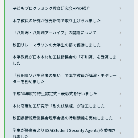
子どもプログラミング教育研究会HPの紹介
本学教員の研究が読売新聞で取り上げられました
「八郎潟・八郎湖アーカイブ」の開設について
秋田リレーマラソンの大学生の部で優勝しました
本学教員が日本木材加工技術協会の「市川賞」を受賞しま
した
「秋田県ソバ生産者の集い」で本学教員が講演・モデレー
ターを務めました
平成30年度特待生認定式・表彰式を行いました
木材高度加工研究所「耐火試験棟」が竣工しました
秋田県情報産業協会理事会長の特別講義を実施しました
学生が警察署よりSSA(Student Security Agents)を委嘱さ
れました