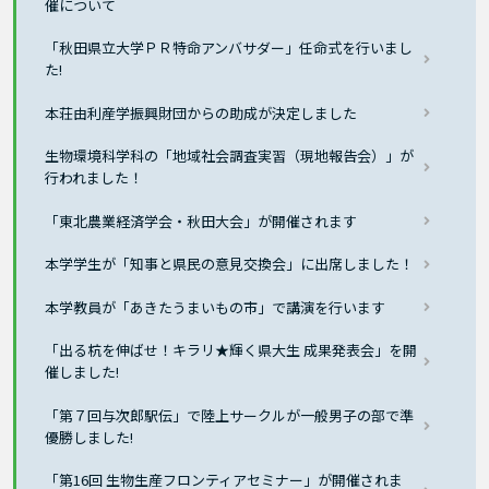
催について
「秋田県立大学ＰＲ特命アンバサダー」任命式を行いまし
た!
本荘由利産学振興財団からの助成が決定しました
生物環境科学科の「地域社会調査実習（現地報告会）」が
行われました！
「東北農業経済学会・秋田大会」が開催されます
本学学生が「知事と県民の意見交換会」に出席しました！
本学教員が「あきたうまいもの市」で講演を行います
「出る杭を伸ばせ！キラリ★輝く県大生 成果発表会」を開
催しました!
「第７回与次郎駅伝」で陸上サークルが一般男子の部で準
優勝しました!
「第16回 生物生産フロンティアセミナー」が開催されま