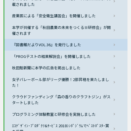
載されました
産業医による「安全衛生講習会」を開催しました
本学が共催する「秋田農業の未来をつくるⅢ研修会」が開
催されます
『図書館だよりVOL.36』を発行しました
「PROGテストの結果解説会」を開催しました
秋田魁新聞に本学の広告を掲出しました
女子バレーボール部がリーグ優勝！2部昇格を果たしまし
た！
クラウドファンディング「森の香りのクラフトジン」がス
タートしました
プログラミング体験教室と研修会を実施しました
ｴｺﾃﾞｻﾞｲﾝ･ﾌﾟﾛﾀﾞｸﾂ&ｻｰﾋﾞｽ 2018ｼﾝﾎﾟｼﾞｳﾑでﾍﾞｽﾄﾎﾟｽﾀｰ賞