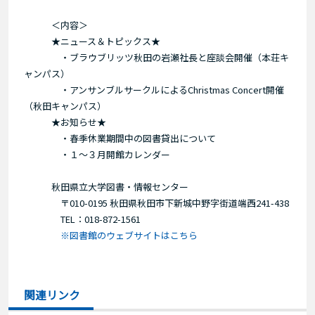
＜内容＞
★ニュース＆トピックス★
・ブラウブリッツ秋田の岩瀬社長と座談会開催（本荘キ
ャンパス）
・アンサンブルサークルによるChristmas Concert開催
（秋田キャンパス）
★お知らせ★
・春季休業期間中の図書貸出について
・１～３月開館カレンダー
秋田県立大学図書・情報センター
〒010-0195 秋田県秋田市下新城中野字街道端西241-438
TEL：018-872-1561
※図書館のウェブサイトはこちら
関連リンク