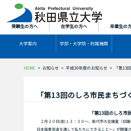
本
文
へ
ス
受験生の方へ
在学生の方へ
卒業生の
キ
ッ
大学案内
学部・大学院・
附属機関
プ
HOME
お知らせ
平成30年度のお知らせ
「第13
「第13回のしろ市民まちづ
「第13回のしろ市
２月２０日(金)１３：３０～、能代市大会議室（旧議
日本風景街道を通して私たちにできること～」が開催