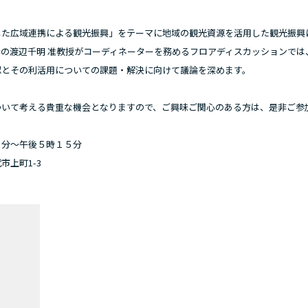
た広域連携による観光振興」をテーマに地域の観光資源を活用した観光振興
の渡辺千明 准教授がコーディネーターを務めるフロアディスカッションでは
認とその利活用についての課題・解決に向けて議論を深めます。
いて考える貴重な機会となりますので、ご興味ご関心のある方は、是非ご参
分～午後５時１５分
上町1-3