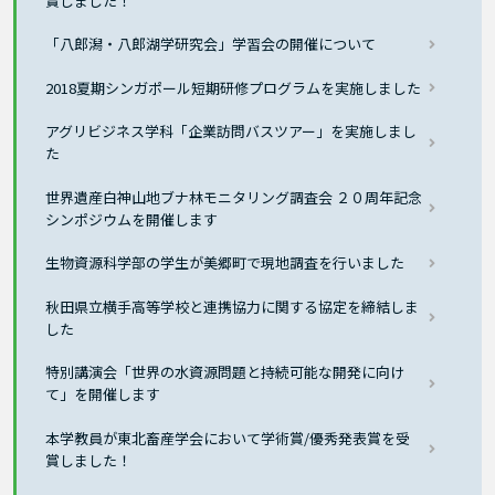
賞しました！
「八郎潟・八郎湖学研究会」学習会の開催について
2018夏期シンガポール短期研修プログラムを実施しました
アグリビジネス学科「企業訪問バスツアー」を実施しまし
た
世界遺産白神山地ブナ林モニタリング調査会 ２０周年記念
シンポジウムを開催します
生物資源科学部の学生が美郷町で現地調査を行いました
秋田県立横手高等学校と連携協力に関する協定を締結しま
した
特別講演会「世界の水資源問題と持続可能な開発に向け
て」を開催します
本学教員が東北畜産学会において学術賞/優秀発表賞を受
賞しました！