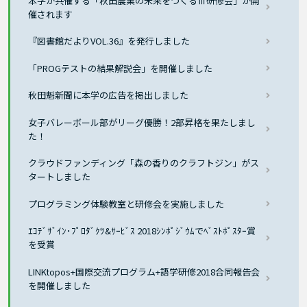
本学が共催する「秋田農業の未来をつくるⅢ研修会」が開
催されます
『図書館だよりVOL.36』を発行しました
「PROGテストの結果解説会」を開催しました
秋田魁新聞に本学の広告を掲出しました
女子バレーボール部がリーグ優勝！2部昇格を果たしまし
た！
クラウドファンディング「森の香りのクラフトジン」がス
タートしました
プログラミング体験教室と研修会を実施しました
ｴｺﾃﾞｻﾞｲﾝ･ﾌﾟﾛﾀﾞｸﾂ&ｻｰﾋﾞｽ 2018ｼﾝﾎﾟｼﾞｳﾑでﾍﾞｽﾄﾎﾟｽﾀｰ賞
を受賞
LINKtopos+国際交流プログラム+語学研修2018合同報告会
を開催しました