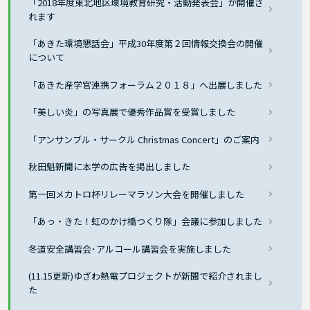
「2018年度東北地区環境教育研究・活動発表会」が開催さ
れます
「あきた環境懇話会」平成30年度第２回情報交換会の開催
について
「あきた産学官連携フォーラム２０１８」へ出展しました
「美しい炎」の写真展で優秀作品賞を受賞しました
「アンサンブル・サークル Christmas Concert」のご案内
秋田魁新聞に本学の広告を掲出しました
第一回メカトロ杯リレーマラソン大会を開催しました
「あっ・きた！虹のかけ橋つくり隊」会議に参加しました
冬道安全講習会･アルコール講習会を実施しました
(11.15更新)ゆざわ熱電プロジェクトが新聞で紹介されまし
た