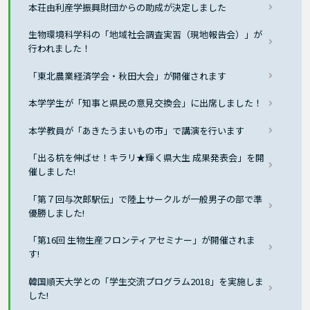
本荘由利産学振興財団からの助成が決定しました
生物環境科学科の「地域社会調査実習（現地報告会）」が
行われました！
「東北農業経済学会・秋田大会」が開催されます
本学学生が「知事と県民の意見交換会」に出席しました！
本学教員が「あきたうまいもの市」で講演を行います
「出る杭を伸ばせ！キラリ★輝く県大生 成果発表会」を開
催しました!
「第７回与次郎駅伝」で陸上サークルが一般男子の部で準
優勝しました!
「第16回 生物生産フロンティアセミナー」が開催されま
す!
韓国順天大学との「学生交流プログラム2018」を実施しま
した!