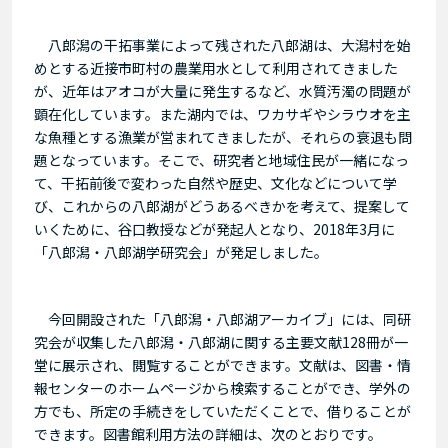
八郎潟の干拓事業によって残された八郎湖は、大潟村を始
めとする近接市町村の農業用水として利用されてきました
が、近年はアオコが大量に発生するなど、水質汚濁の問題が
顕在化しています。また湖内では、ワカサギやシラウオを主
な魚種とする漁業が営まれてきましたが、それらの衰退も問
題となっています。そこで、研究者と地域住民が一緒になっ
て、干拓前後で変わった自然や歴史、文化などについて学
び、これからの八郎湖がどうあるべきかを考えて、提案して
いくために、谷口教授などが発起人となり、2018年3月に
「八郎潟・八郎湖学研究会」が発足しました。
今回開設された「八郎潟・八郎湖アーカイブ」には、同研
究会が収集した八郎潟・八郎湖に関する主要文献128冊が一
堂に展示され、閲覧することができます。文献は、図書・情
報センターのホームページから検索することができ、学外の
方でも、所定の手続きをしていただくことで、借りることが
できます。図書館利用方法の詳細は、次のとおりです。