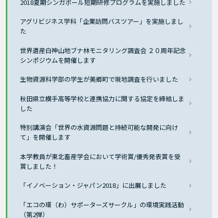
2018夏期シンガポール短期研修プログラムを実施しました
アグリビジネス学科「企業訪問バスツアー」を実施しまし
た
世界遺産白神山地ブナ林モニタリング調査会 ２０周年記念
シンポジウムを開催します
生物資源科学部の学生が美郷町で現地調査を行いました
秋田県立横手高等学校と連携協力に関する協定を締結しま
した
特別講演会「世界の水資源問題と持続可能な開発に向け
て」を開催します
本学教員が東北畜産学会において学術賞/優秀発表賞を受
賞しました！
「イノベーション・ジャパン2018」に出展しました
「エコの環（わ）サポーターズサークル」の環境実践活動
（第2弾）