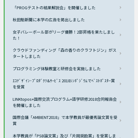
「PROGテストの結果解説会」を開催しました
秋田魁新聞に本学の広告を掲出しました
女子バレーボール部がリーグ優勝！2部昇格を果たしまし
た！
クラウドファンディング「森の香りのクラフトジン」がス
タートしました
プログラミング体験教室と研修会を実施しました
ｴｺﾃﾞｻﾞｲﾝ･ﾌﾟﾛﾀﾞｸﾂ&ｻｰﾋﾞｽ 2018ｼﾝﾎﾟｼﾞｳﾑでﾍﾞｽﾄﾎﾟｽﾀｰ賞
を受賞
LINKtopos+国際交流プログラム+語学研修2018合同報告会
を開催しました
国際会議「AMBIENT2018」で本学教員が最優秀論文賞を受
賞
本学教員が「PSB論文賞」及び「片岡奨励賞」を受賞しま