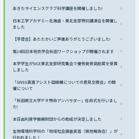
あきたサイエンスクラブ科学講座を開催しました!
日本工学アカデミー北海道・東北支部特別講演会を開催し
ました
【竿燈会】あたたかいご声援ありがとうございました!
第14回日本地衣学会秋田ワークショップが開催されます
本学学生がSICE東北支部研究集会で優秀発表奨励賞を受賞
しました
「GNSS直進アシスト田植機についての意見交換会」の開
催について
「秋田県立大学ＰＲ特命アンバサダー」任命式を行いまし
た!
本荘由利産学振興財団からの助成が決定しました
生物環境科学科の「地域社会調査実習（現地報告会）」が
行われました！