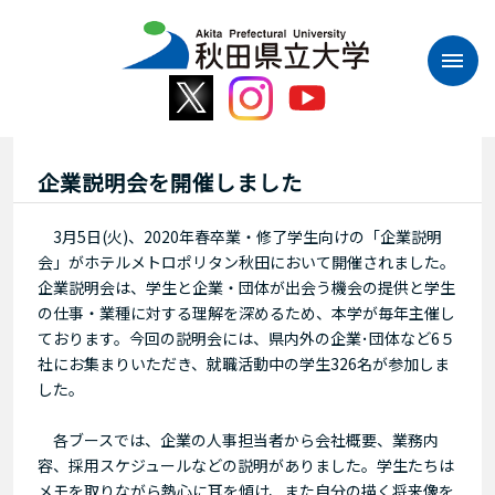
本
文
へ
ス
キ
ッ
プ
企業説明会を開催しました
3月5日(火)、2020年春卒業・修了学生向けの「企業説明
会」がホテルメトロポリタン秋田において開催されました。
企業説明会は、学生と企業・団体が出会う機会の提供と学生
の仕事・業種に対する理解を深めるため、本学が毎年主催し
ております。今回の説明会には、県内外の企業･団体など6５
社にお集まりいただき、就職活動中の学生326名が参加しま
した。
各ブースでは、企業の人事担当者から会社概要、業務内
容、採用スケジュールなどの説明がありました。学生たちは
メモを取りながら熱心に耳を傾け、また自分の描く将来像を