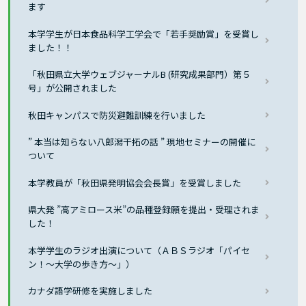
ます
本学学生が日本食品科学工学会で「若手奨励賞」を受賞し
ました！！
「秋田県立大学ウェブジャーナルB (研究成果部門）第５
号」が公開されました
秋田キャンパスで防災避難訓練を行いました
” 本当は知らない八郎潟干拓の話 ” 現地セミナーの開催に
ついて
本学教員が「秋田県発明協会会長賞」を受賞しました
県大発 ”高アミロース米”の品種登録願を提出・受理されま
した！
本学学生のラジオ出演について（ＡＢＳラジオ「パイセ
ン！～大学の歩き方～」）
カナダ語学研修を実施しました