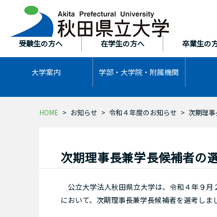
本
文
へ
ス
受験生の方へ
在学生の方へ
卒業生の
キ
ッ
大学案内
学部・大学院・
附属機関
プ
HOME
お知らせ
令和４年度のお知らせ
次期理事
次期理事長兼学長候補者の
公立大学法人秋田県立大学は、令和４年９月２
において、次期理事長兼学長候補者を選考しま