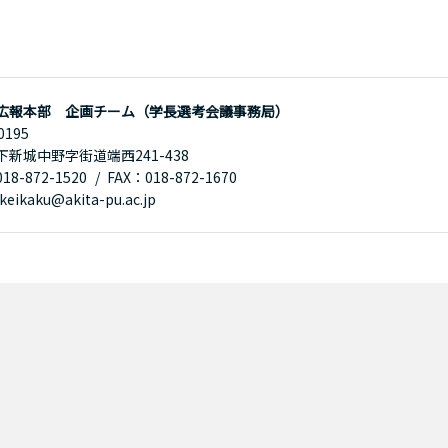
広報本部 企画チーム（学長選考会議事務局）
0195
下新城中野字街道端西241-438
8-872-1520
FAX：018-872-1670
eikaku@akita-pu.ac.jp