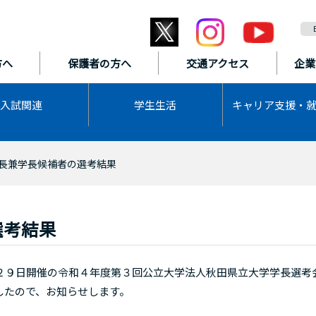
方へ
保護者の方へ
交通アクセス
企業
入試関連
学生生活
キャリア支援・
長兼学長候補者の選考結果
選考結果
９日開催の令和４年度第３回公立大学法人秋田県立大学学長選考
したので、お知らせします。