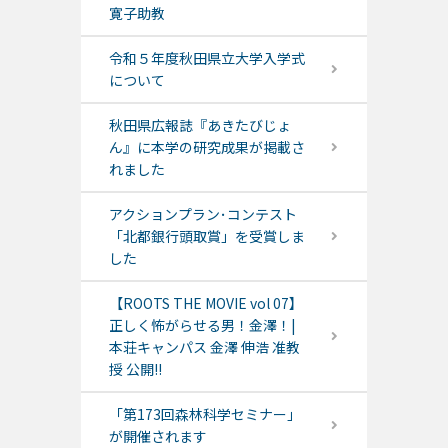
寛子助教
令和５年度秋田県立大学入学式
について
秋田県広報誌『あきたびじょ
ん』に本学の研究成果が掲載さ
れました
アクションプラン･コンテスト
「北都銀行頭取賞」を受賞しま
した
【ROOTS THE MOVIE vol 07】
正しく怖がらせる男！金澤！|
本荘キャンパス 金澤 伸浩 准教
授 公開!!
「第173回森林科学セミナー」
が開催されます