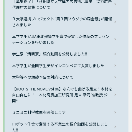
【募集終了】「秋田県立大学構内広告掲示事業」協力広告
代理店の募集について
３大学連携プロジェクト｢第３回ソウゾウの森会議｣が開催
されました
本学学生がJIA東北建築学生賞で受賞した作品のプレゼン
テーションを行いました
学生寮「清新寮」紹介動画を公開しました‼
本学学生が全国学生デザインコンペにて入賞しました
本学等への爆破予告の対応について
【ROOTS THE MOVIE vol 06】なんでも曲げる足立！木材を
自由自在に！｜木材高度加工研究所 足立 幸司 准教授 公
開!!
ミニミニ科学教室を開催します
ロボット牛舎で奮闘する卒業生の紹介動画を公開しまし
た‼