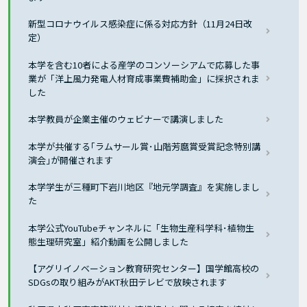
新型コロナウイルス感染症に係る対応方針（11月24日改
定）
本学を含む10者による産学のコンソーシアムで応募した事
業が「洋上風力発電人材育成事業費補助金」に採択されま
した
本学教員が企業主催のウェビナーで講演しました
本学が共催する｢ラムサール賞･山階芳麿賞受賞記念特別講
演会｣が開催されます
本学学生が三種町下岩川地区『地元学調査』を実施しまし
た
本学公式YouTubeチャンネルに「生物生産科学科･植物生
態生理研究室」紹介動画を公開しました
【アグリイノベーション教育研究センター】国学館高校の
SDGsの取り組みがAKT秋田テレビで放映されます