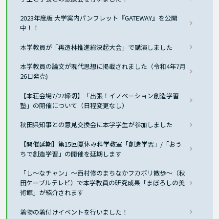
2023年度版 大学案内パンフレット『GATEWAY』を公開
中！！
本学教員が「再造林推進総決起大会」で講演しました
本学教員の論文が現代思想に掲載されました（令和4年7月
26日発売)
【本荘会場7/27締切】「出張！イノベーション創造学習
塾」の開催について（日程変更なし）
秋田県知事との意見交換会に本学学生が参加しました
【開催延期】第15回夏休み科学教室「創造学習」/「おう
ちで創造学習」の開催を延期します
「し〜なチャン」～西村修のまちなかフカボリ散歩～（秋
田ケーブルテレビ）で本学教員の研究成果「まぼろしの美
術館」が紹介されます
着物の着付けイベントを行いました！