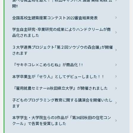
開!!
全国高校生建築提案コンテスト2022審査結果発表
学生自主研究･卒業研究の成果によりハンドクリームが商
品化されました
３大学連携プロジェクト｢第２回ソウゾウの森会議｣が開催
されます
『サキホコレ×こめらむね』が商品化！!
本学卒業生が「せり人」としてデビューしました！！
『雇用就農セミナーin秋田県立大学』が開催されました
子どものプログラミング教育に関する講演会を開催いたし
ます
本学学生・大学院生らの3作品が「第36回秋田の住宅コン
クール」で各賞を受賞しました