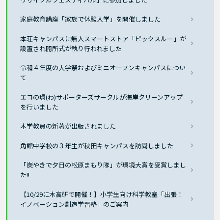
家庭教育講座「家族で体験入学」を開催しました
本荘キャンパスに無人スマートストア「ピックスルー」が
設置され開所式が執り行われました
令和４年度の大学祭およびミニオープンキャンパスについ
て
エコの環(わ)サポーターズサークルが海岸クリーンアップ
を行いました
本学教員の新著が出版されました
角館中学校の３年生が秋田キャンパスを訪問しました
「炭やきで夕日の松原まもり隊」が環境大賞を受賞しまし
た!!
【10/29に木高研で開催！】小学生向け科学教室「出張！
イノベーション創造学習塾」のご案内