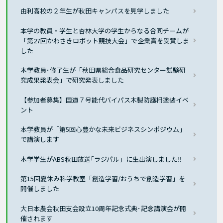
由利高校の２年生が秋田キャンパスを見学しました
本学の教員・学生と杏林大学の学生からなる合同チームが
「第27回かわさきロボット競技大会」で企業賞を受賞しま
した
本学教員･修了生が「秋田県総合食品研究センター試験研
究成果発表会」で研究発表しました
【参加者募集】国道７号能代バイパス木製防護柵塗装イベ
ント
本学教員が「第5回心豊かな未来ビジネスシンポジウム」
で講演します
本学学生がABS秋田放送｢ラジパル」に生出演しました‼
第15回夏休み科学教室「創造学習/おうちで創造学習」を
開催しました
大日本農会秋田支会設立10周年記念式典･記念講演会が開
催されます