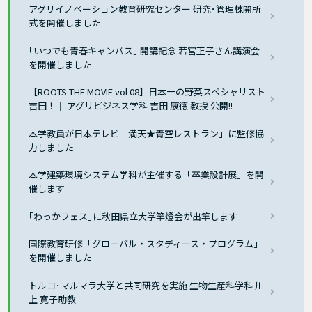
アグリイノベーション教育研究センター 研究･管理棟開所
式を開催しました
｢いつでも青春キャンパス｣ 開講記念 若宮正子さん講演会
を開催しました
【ROOTS THE MOVIE vol 08】日本一の野菜スペシャリスト
吉田！｜ アグリビジネス学科 吉田 康徳 教授 公開!!
本学教員が日本テレビ「満天★青空レストラン」に監修協
力しました
本学建築環境システム学科が主催する「卒業設計展」を開
催します
｢わっかフェス｣に秋田県立大学竿燈会が出竿します
国際教育研修「グローバル・スタディース・プログラム」
を開催しました
トルコ･マルマラ大学と共同研究を実施 生物生産科学科 川
上 寛子助教