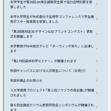
本学学生が第26回JIA東北建築学生賞で協力会特別賞を受
賞しました
本学大学院生が糸状菌分子生物学コンファレンスで学生優
秀ポスター発表賞を受賞しました
「第2回高校生3Dデザイン&3Dプリントコンテスト」表彰
式を開催します
本学教員がNHK総合テレビ「ダーウィンが来た」に出演し
ます
「第170回森林科学セミナー」が開催されます
秋田キャンパスにおける火災発生について（お詫び）
年賀状廃止のお知らせ
３大学連携プロジェクト｢第１回ソウゾウの森会議｣が開催
されました
第６回全国低カリウム野菜研究会シンポジウムが開催され
ます