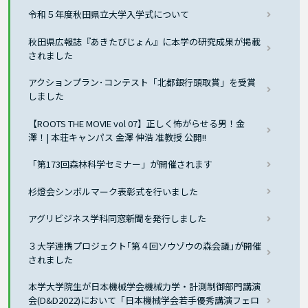
令和５年度秋田県立大学入学式について
秋田県広報誌『あきたびじょん』に本学の研究成果が掲載
されました
アクションプラン･コンテスト「北都銀行頭取賞」を受賞
しました
【ROOTS THE MOVIE vol 07】正しく怖がらせる男！金
澤！| 本荘キャンパス 金澤 伸浩 准教授 公開!!
「第173回森林科学セミナー」が開催されます
杉燈会シンボルマーク表彰式を行いました
アグリビジネス学科同窓新聞を発行しました
３大学連携プロジェクト｢第４回ソウゾウの森会議｣が開催
されました
本学大学院生が日本機械学会機械力学・計測制御部門講演
会(D&D2022)において「日本機械学会若手優秀講演フェロ