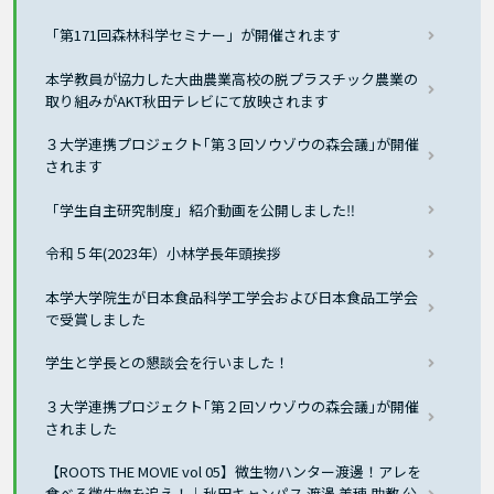
「第171回森林科学セミナー」が開催されます
本学教員が協力した大曲農業高校の脱プラスチック農業の
取り組みがAKT秋田テレビにて放映されます
３大学連携プロジェクト｢第３回ソウゾウの森会議｣が開催
されます
「学生自主研究制度」紹介動画を公開しました‼
令和５年(2023年）小林学長年頭挨拶
本学大学院生が⽇本⾷品科学⼯学会および⽇本⾷品⼯学会
で受賞しました
学生と学長との懇談会を行いました！
３大学連携プロジェクト｢第２回ソウゾウの森会議｣が開催
されました
【ROOTS THE MOVIE vol 05】微生物ハンター渡邊！アレを
食べる微生物を追え！｜秋田キャンパス 渡邊 美穂 助教 公