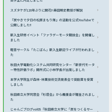
奨学生に内定しました
スズタケが120年ぶりに開花!! 蒔田明史教授が解説
『炭やきで夕日の松原まもり隊』の活動を公式YouTubeで
公開しました!!
新入生研修イベント「ファラデーモータ競技会」を開催し
ました
軽音サークル「たこばん」新入生歓迎ライブが行われまし
た
秋田大学電動化システム共同研究センター「新世代モータ
ー特性評価ラボ」開所式に小林学長が出席しました
本学大学院生が森林･林業技術交流発表会で奨励賞を受賞
しました
秋田県立大学同窓会『杉燈会』から義援金が贈呈されまし
た
じゃんごブログvol05『秋田県立大学に「炭をつくるサー