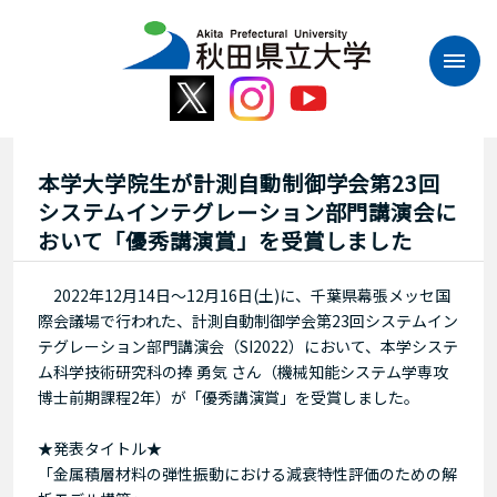
本
文
へ
ス
キ
ッ
プ
本学大学院生が計測自動制御学会第23回
システムインテグレーション部門講演会に
おいて「優秀講演賞」を受賞しました
2022年12月14日～12月16日(土)に、千葉県幕張メッセ国
際会議場で行われた、計測自動制御学会第23回システムイン
テグレーション部門講演会（SI2022）において、本学システ
ム科学技術研究科の捧 勇気 さん（機械知能システム学専攻
博士前期課程2年）が「優秀講演賞」を受賞しました。
★発表タイトル★
「金属積層材料の弾性振動における減衰特性評価のための解