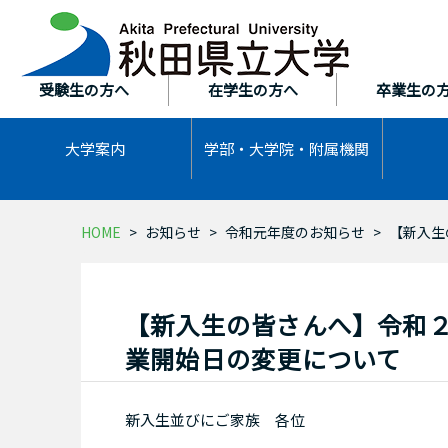
本
文
へ
ス
受験生の方へ
在学生の方へ
卒業生の
キ
ッ
大学案内
学部・大学院・
附属機関
プ
HOME
お知らせ
令和元年度のお知らせ
【新入生
【新入生の皆さんへ】令和
業開始日の変更について
新入生並びにご家族 各位