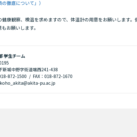
策の徹底について」）
健康観察、検温を求めますので、体温計の用意をお願いします。
意もお願いします。
部 学生チーム
0195
下新城中野字街道端西241-438
8-872-1500
FAX：018-872-1670
oho_akita@akita-pu.ac.jp