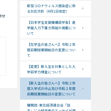
新型コロナウィルス感染症に係
る対応方針（4月1日改定）
併せ
【日本学生支援機構奨学金】進
学届入力下書き用紙の掲載につ
いて
【在学生の皆さんへ】令和２年
度前期授業開始日の変更につい
て
【変更】新入生を対象とした入
学前学力検査について
【新入生の皆さんへ】令和２年
度入学式の中止及び令和２年度
前期授業開始日の変更について
機関誌･東北経済連合会「談
天」に小林学長のエッセイが掲