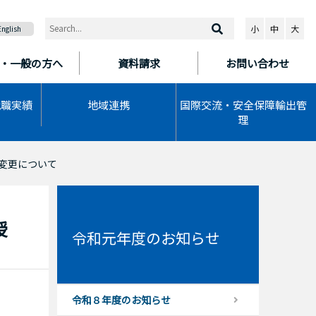
小
中
大
English
・一般の方へ
資料請求
お問い合わせ
就職実績
地域連携
国際交流・安全保障輸出管
理
変更について
授
令和元年度のお知らせ
令和８年度のお知らせ