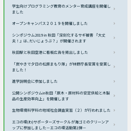
学生向けプログラミング教育のメンター育成講座を開催し
ました
オープンキャンパス２０１９を開催しました
シンポジウム2019 in 秋田「深刻化するサギ被害 『大丈
夫！』は､だいじょうぶ？」が開催されます
秋田駅と秋田空港に看板広告を掲出しました
「炭やきで夕日の松原まもり隊」が林野庁長官賞を受賞し
ました！
進学説明会に参加しました
公開シンポジウムin秋田「原木・原材料の安定供給と木製
品の生産効率向上」を開催します
生物環境科学科の地域社会調査実習（２）が行われました
エコの環(わ)サポーターズサークルが海ゴミのクリーンア
ップに参加しました－エコの環活動第1弾－