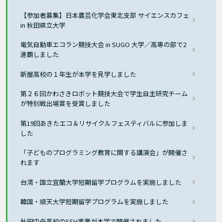
【参加者募集】日本農芸化学会東北支部 サイエンスカフェ
in 秋田県立大学
電気自動車エコラン競技大会 in SUGO 大学／高専の部で2
連覇しました
新屋高校の１年生が本学を見学しました
第２６回かわさきロボット競技大会で学生自主研究チーム
が特別戦出場賞を受賞しました
第19回あきたエコ＆リサイクルフェスティバルに参加しま
した
「子どものプログラミング教育に関する講演会」が開催さ
れます
台湾・国立宜蘭大学短期留学プログラムを実施しました
韓国・順天大学短期留学プログラムを実施しました
秋田中央高校のSSH事業が本学で開催されました