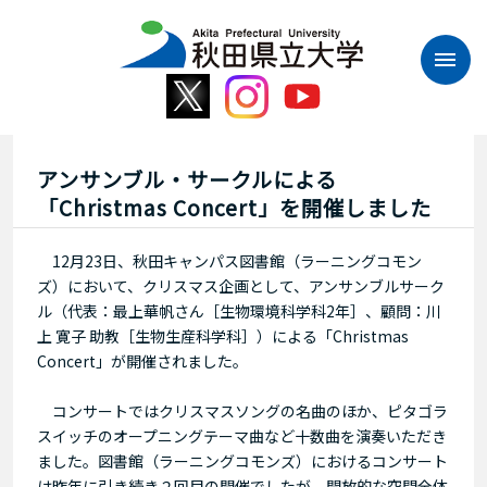
本
文
へ
ス
キ
ッ
プ
アンサンブル・サークルによる
「Christmas Concert」を開催しました
12月23日、秋田キャンパス図書館（ラーニングコモン
ズ）において、クリスマス企画として、アンサンブルサーク
ル（代表：最上華帆さん［生物環境科学科2年］、顧問：川
上 寛子 助教［生物生産科学科］）による「Christmas
Concert」が開催されました。
コンサートではクリスマスソングの名曲のほか、ピタゴラ
スイッチのオープニングテーマ曲など十数曲を演奏いただき
ました。図書館（ラーニングコモンズ）におけるコンサート
は昨年に引き続き２回目の開催でしたが、開放的な空間全体