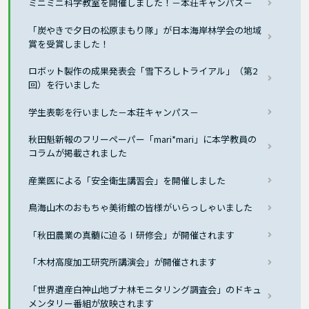
ミニミニ科学教室を開催しました！－本荘キャンパス－
「炭やきで夕日の松原まもり隊」が日本海岸林学会の地域
賞を受賞しました！
ロボット製作の成果発表会「雪下ろしトライアル」（第2
回）を行いました
学生表彰を行いました－本荘キャンパス－
秋田魁新報のフリーペーパー「mari*mari」に本学教員の
コラムが掲載されました
産業医による「安全衛生講習会」を開催しました
鳥海山木のおもちゃ美術館の皆様がいらっしゃいました
「秋田農業の真髄に迫るⅠ研修会」が開催されます
「木材高度加工研究所講演会」が開催されます
「世界遺産白神山地ブナ林モニタリング調査会」のドキュ
メンタリー番組が放映されます