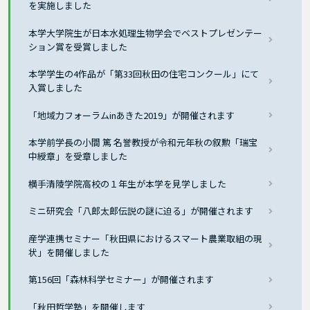
を実施しました
本学大学院生が日本水処理生物学会でベストプレゼンテー
ション賞を受賞しました
本学学生の4作品が「第33回秋田の住宅コンクール」にて
入賞しました
「地域力フォーラムinあきた2019」が開催されます
本学前学長の小間 篤 名誉教授が令和元年秋の叙勲「瑞宝
中綬章」を受章しました
横手清陵学院高校の１年生が本学を見学しました
ミニ研究会「八郎太郎伝説の謎に迫る」が開催されます
産学連携セミナー「秋田県におけるスマート農業取組の現
状」を開催しました
第156回「森林科学セミナー」が開催されます
「秋田哲学塾」を開催します