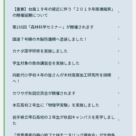
【重要】台風１９号の接近に伴う「２０１９年度潮風祭」
の開催延期について
第155回「森林科学セミナー」が開催されます
国道７号線の木製防護柵へ塗装しました！
カナダ語学研修を実施しました
学生対象の救命講習会を実施しました
向能代小学校４年の皆さんが木材高度加工研究所を探検
へ！
カワサポ秋田交流会が開催されます
本荘高校２年生に「物理学実験」を実施しました
岩手県立雫石高校の２年生が秋田キャンパスを見学しまし
た
「世界遺産白神山地ブナ林モニタリング調査会」が生物多