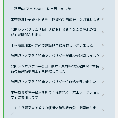
「秋田ICTフェア2019」に出展しました
生物資源科学部・研究科「保護者等懇談会」を開催します
公開シンポジウム「秋田県における新たな園芸産地の育
成」が開催されます
木材高度加工研究所の施設見学にお越し下さいました
秋田県立大学ＰＲ特命アンバサダーが母校を訪問しました
公開シンポジウムin秋田「原木・原材料の安定供給と木製
品の生産効率向上」を開催しました
秋田県立大学ＰＲ特命アンバサダー任命式を行いました
本学教員が岩手県大槌町で開催される「木工ワークショッ
プ」に参加します
「カナダ留学×アメリカ横断体験談報告会」を開催しまし
た