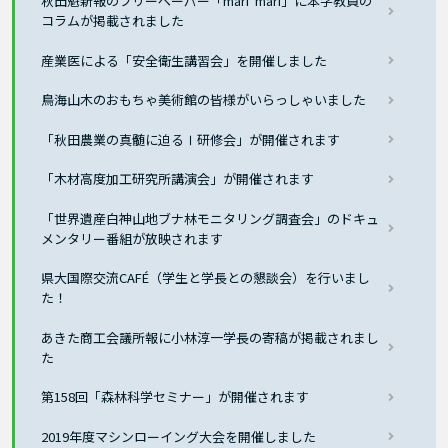
秋田魁新報のフリーペーパー「mari*mari」に本学教員の
コラムが掲載されました
産業医による「安全衛生講習会」を開催しました
鳥海山木のおもちゃ美術館の皆様がいらっしゃいました
「秋田農業の真髄に迫るⅠ研修会」が開催されます
「木材高度加工研究所講演会」が開催されます
「世界遺産白神山地ブナ林モニタリング調査会」のドキュ
メンタリー番組が放映されます
県大国際交流CAFÉ（学生と学長との懇談会）を行いまし
た！
あきた商工会議所報に小林淳一学長の寄稿が掲載されまし
た
第158回「森林科学セミナー」が開催されます
2019年度マシンローイング大会を開催しました