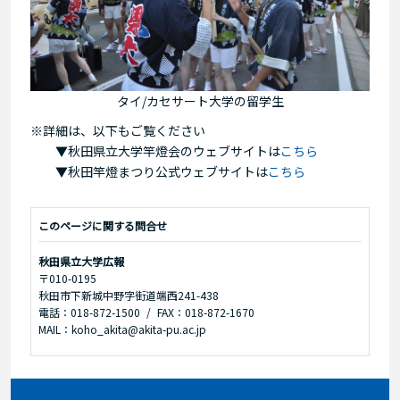
タイ/カセサート大学の留学生
※詳細は、以下もご覧ください
▼秋田県立大学竿燈会のウェブサイトは
こちら
▼秋田竿燈まつり公式ウェブサイトは
こちら
このページに関する問合せ
秋田県立大学広報
〒010-0195
秋田市下新城中野字街道端西241-438
電話：018-872-1500
FAX：018-872-1670
MAIL：koho_akita@akita-pu.ac.jp