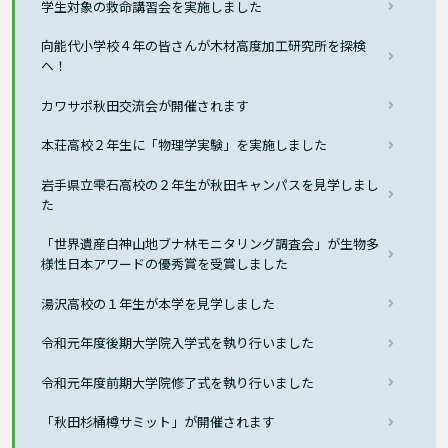
学生対象の救命講習会を実施しました
向能代小学校４年の皆さんが木材高度加工研究所を探検
へ！
カワサポ秋田交流会が開催されます
本荘高校２年生に「物理学実験」を実施しました
岩手県立雫石高校の２年生が秋田キャンパスを見学しまし
た
「世界遺産白神山地ブナ林モニタリング調査会」が生物多
様性日本アワードの優秀賞を受賞しました
湯沢高校の１年生が本学を見学しました
令和元年度後期大学院入学式を執り行いました
令和元年度前期大学院修了式を執り行いました
「秋田杉桶樽サミット」が開催されます