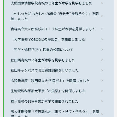
大館国際情報学院高校の１年生が本学を見学しました
「～しったげ わたし～ 20歳の ”自分史” を残そう！」を開
催しました
青森県立六ヶ所高校の１・２年生が本学を見学しました
「大学院修了OBOGとの座談会」を開催しました
「哲学・倫理学B/II」授業の公開について
秋田西高校の２年生が本学を見学しました
秋田キャンパスで防災避難訓練を行いました
令和元年度「秋田県立大学 森ゼミ」を開講しました
生物資源科学部大学祭「松風祭」を開催しました
横手高校のSSH事業が本学で開催されました
高大連携授業「不思議な木（来て・見て・作ろう）」を開
講しました