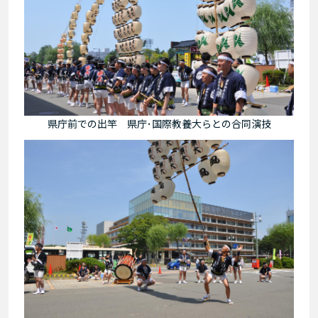
県庁前での出竿 県庁･国際教養大らとの合同演技