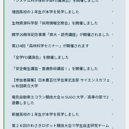
「システム科学技術学部FD講演会」を開催しました
増田高校の１年生が本学を見学しました
生物資源科学部「採用情報交換会」を開催しました
開学20周年記念事業「県大・読売講座」が開催されました
第154回「森林科学セミナー」が開催されます
「全学FD講演会」を開催しました
「安全衛生講習・普通救命講習Ⅰ」を開催しました
【参加者募集】日本農芸化学会東北支部 サイエンスカフェ
in 秋田県立大学
電気自動車エコラン競技大会 in SUGO 大学／高専の部で2
連覇しました
新屋高校の１年生が本学を見学しました
第２６回かわさきロボット競技大会で学生自主研究チーム