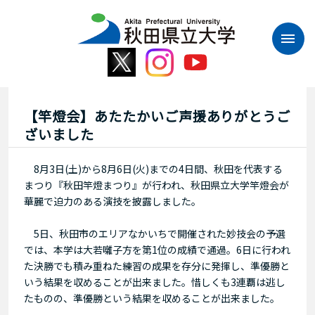
本
文
へ
ス
キ
ッ
プ
【竿燈会】あたたかいご声援ありがとうご
ざいました
8月3日(土)から8月6日(火)までの4日間、秋田を代表する
まつり『秋田竿燈まつり』が行われ、秋田県立大学竿燈会が
華麗で迫力のある演技を披露しました。
5日、秋田市のエリアなかいちで開催された妙技会の予選
では、本学は大若囃子方を第1位の成績で通過。6日に行われ
た決勝でも積み重ねた練習の成果を存分に発揮し、準優勝と
いう結果を収めることが出来ました。惜しくも3連覇は逃し
たものの、準優勝という結果を収めることが出来ました。