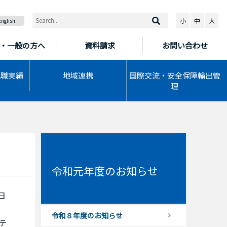
小
中
大
English
・一般の方へ
資料請求
お問い合わせ
就職実績
地域連携
国際交流・安全保障輸出管
理
令和元年度のお知らせ
日
令和８年度のお知らせ
テ