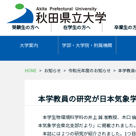
本
文
へ
ス
受験生の方へ
在学生の方へ
卒業生の
キ
ッ
大学案内
学部・大学院・
附属機関
プ
HOME
お知らせ
令和元年度のお知らせ
本学教員
本学教員の研究が日本気象
本学生物環境科学科の井上 誠 准教授、木口 
本気象学会東北支部だより」に掲載されました
本誌には２つの研究が紹介されました。1つ目の