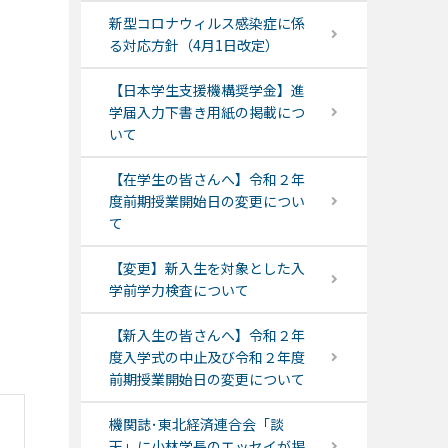
新型コロナウィルス感染症に係
る対応方針（4月1日改定）
【日本学生支援機構奨学金】進
学届入力下書き用紙の掲載につ
いて
【在学生の皆さんへ】令和２年
度前期授業開始日の変更につい
て
【変更】新入生を対象とした入
学前学力検査について
【新入生の皆さんへ】令和２年
度入学式の中止及び令和２年度
前期授業開始日の変更について
機関誌･東北経済連合会「談
天」に小林学長のエッセイが掲