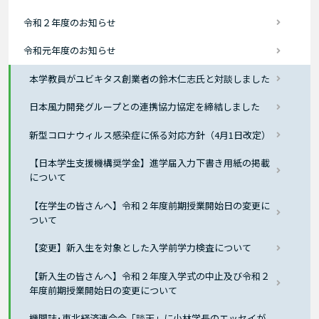
令和２年度のお知らせ
令和元年度のお知らせ
本学教員がユビキタス創業者の鈴木仁志氏と対談しました
日本風力開発グループとの連携協力協定を締結しました
新型コロナウィルス感染症に係る対応方針（4月1日改定）
【日本学生支援機構奨学金】進学届入力下書き用紙の掲載
について
【在学生の皆さんへ】令和２年度前期授業開始日の変更に
ついて
【変更】新入生を対象とした入学前学力検査について
【新入生の皆さんへ】令和２年度入学式の中止及び令和２
年度前期授業開始日の変更について
機関誌･東北経済連合会「談天」に小林学長のエッセイが