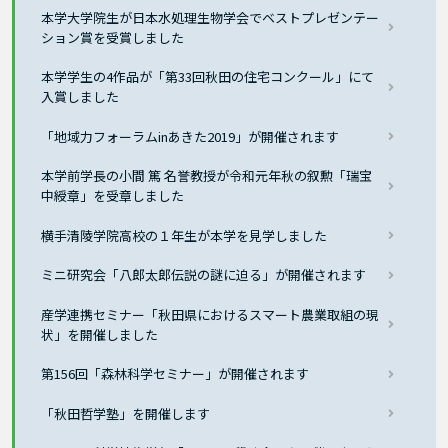
本学大学院生が日本水処理生物学会でベストプレゼンテー
ション賞を受賞しました
本学学生の4作品が「第33回秋田の住宅コンクール」にて
入賞しました
「地域力フォーラムinあきた2019」が開催されます
本学前学長の小間 篤 名誉教授が令和元年秋の叙勲「瑞宝
中綬章」を受章しました
横手清陵学院高校の１年生が本学を見学しました
ミニ研究会「八郎太郎伝説の謎に迫る」が開催されます
産学連携セミナー「秋田県におけるスマート農業取組の現
状」を開催しました
第156回「森林科学セミナー」が開催されます
「秋田哲学塾」を開催します