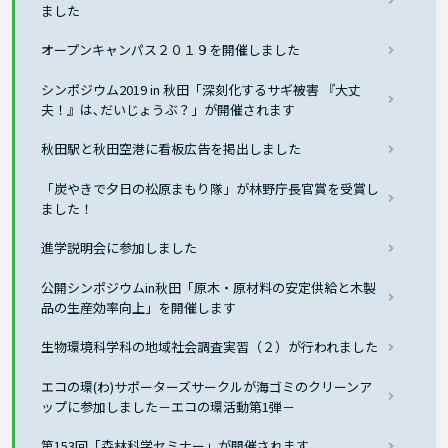
ました
オープンキャンパス２０１９を開催しました
シンポジウム2019 in 秋田「深刻化するサギ被害 『大丈
夫！』は､だいじょうぶ？」が開催されます
秋田駅と秋田空港に看板広告を掲出しました
「炭やきで夕日の松原まもり隊」が林野庁長官賞を受賞し
ました！
進学説明会に参加しました
公開シンポジウムin秋田「原木・原材料の安定供給と木製
品の生産効率向上」を開催します
生物環境科学科の地域社会調査実習（２）が行われました
エコの環(わ)サポーターズサークルが海ゴミのクリーンア
ップに参加しました－エコの環活動第1弾－
第153回「森林科学セミナー」が開催されます