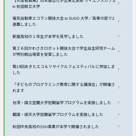
【参加者募集】日本農芸化学会東北支部 サイエンスカフェ
in 秋田県立大学
電気自動車エコラン競技大会 in SUGO 大学／高専の部で2
連覇しました
新屋高校の１年生が本学を見学しました
第２６回かわさきロボット競技大会で学生自主研究チーム
が特別戦出場賞を受賞しました
第19回あきたエコ＆リサイクルフェスティバルに参加しま
した
「子どものプログラミング教育に関する講演会」が開催さ
れます
台湾・国立宜蘭大学短期留学プログラムを実施しました
韓国・順天大学短期留学プログラムを実施しました
秋田中央高校のSSH事業が本学で開催されました