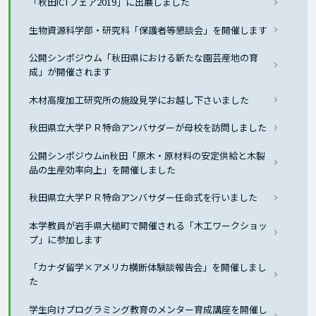
「秋田ICTフェア2019」に出展しました
生物資源科学部・研究科「保護者等懇談会」を開催します
公開シンポジウム「秋田県における新たな園芸産地の育
成」が開催されます
木材高度加工研究所の施設見学にお越し下さいました
秋田県立大学ＰＲ特命アンバサダーが母校を訪問しました
公開シンポジウムin秋田「原木・原材料の安定供給と木製
品の生産効率向上」を開催しました
秋田県立大学ＰＲ特命アンバサダー任命式を行いました
本学教員が岩手県大槌町で開催される「木工ワークショッ
プ」に参加します
「カナダ留学×アメリカ横断体験談報告会」を開催しまし
た
学生向けプログラミング教育のメンター育成講座を開催し