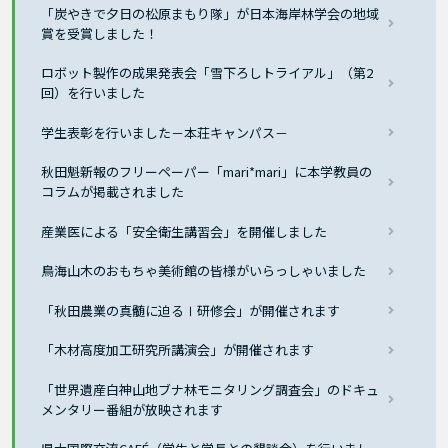
「炭やきで夕日の松原まもり隊」が日本海岸林学会の地域
賞を受賞しました！
ロボット製作の成果発表会「雪下ろしトライアル」（第2
回）を行いました
学生表彰を行いました－本荘キャンパス－
秋田魁新報のフリーペーパー「mari*mari」に本学教員の
コラムが掲載されました
産業医による「安全衛生講習会」を開催しました
鳥海山木のおもちゃ美術館の皆様がいらっしゃいました
「秋田農業の真髄に迫るⅠ研修会」が開催されます
「木材高度加工研究所講演会」が開催されます
「世界遺産白神山地ブナ林モニタリング調査会」のドキュ
メンタリー番組が放映されます