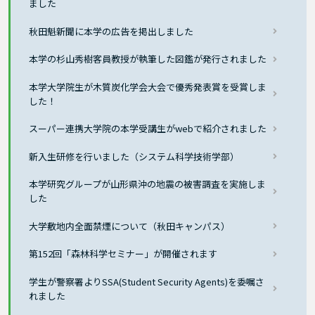
ました
秋田魁新聞に本学の広告を掲出しました
本学の杉山秀樹客員教授が執筆した図鑑が発行されました
本学大学院生が木質炭化学会大会で優秀発表賞を受賞しま
した！
スーパー連携大学院の本学受講生がwebで紹介されました
新入生研修を行いました（システム科学技術学部）
本学研究グループが山形県沖の地震の被害調査を実施しま
した
大学敷地内全面禁煙について（秋田キャンパス）
第152回「森林科学セミナー」が開催されます
学生が警察署よりSSA(Student Security Agents)を委嘱さ
れました