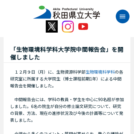
本
文
へ
ス
キ
ッ
プ
「生物環境科学科大学院中間報告会」を開
催しました
１２月９日（月）に、生物資源科学部
生物環境科学科
の各
研究室に所属する大学院生（博士課程前期1年）による中間
報告会を開催しました。
中間報告会には、学科の教員・学生を中心に90名超が参加
しました。6名の院生が自分の修士論文研究について、研究
の背景、方法、現在の進捗状況及び今後の計画等について発
表しました。
会場から多くのコメント・質問が寄せられ、熱心な議論が