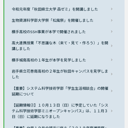
令和元年度「秋田県立大学 森ゼミ」を開講しました
生物資源科学部大学祭「松風祭」を開催しました
横手高校のSSH事業が本学で開催されました
高大連携授業「不思議な木（来て・見て・作ろう）」を開
講しました
横手城南高校の１年生が本学を見学しました
岩手県立花巻南高校の２年生が秋田キャンパスを見学しま
した
【重要】システム科学技術学部「学生生活相談会」の開催
延期について
【延期情報②】１０月１３日（日）に予定していた「シス
テム科学技術学部ミニオープンキャンパス」は、１１月３
日（日）に延期になりました
【重要】台風１９号の接近に伴う「２０１９年度潮風祭」