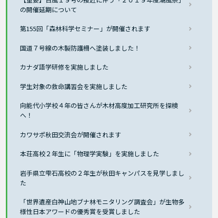
の開催延期について
第155回「森林科学セミナー」が開催されます
国道７号線の木製防護柵へ塗装しました！
カナダ語学研修を実施しました
学生対象の救命講習会を実施しました
向能代小学校４年の皆さんが木材高度加工研究所を探検
へ！
カワサポ秋田交流会が開催されます
本荘高校２年生に「物理学実験」を実施しました
岩手県立雫石高校の２年生が秋田キャンパスを見学しまし
た
「世界遺産白神山地ブナ林モニタリング調査会」が生物多
様性日本アワードの優秀賞を受賞しました