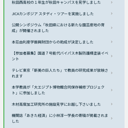
秋田西高校の１年生が秋田キャンパスを見学しました
JICAカンボジア スタディ・ツアーを実施しました
公開シンポジウム「秋田県における新たな園芸産地の育
成」が開催されました
本荘由利産学振興財団からの助成が決定しました
【参加者募集】国道７号能代バイパス木製防護柵塗装イベ
ント
テレビ東京「新美の巨人たち」で教員の研究成果が放映さ
れます
本学教員が「大エジプト博物館合同保存補修プロジェク
ト」に参加しました
木材高度加工研究所の施設見学にお越し下さいました
機関誌「あきた経済」に小林淳一学長の寄稿が掲載されま
した