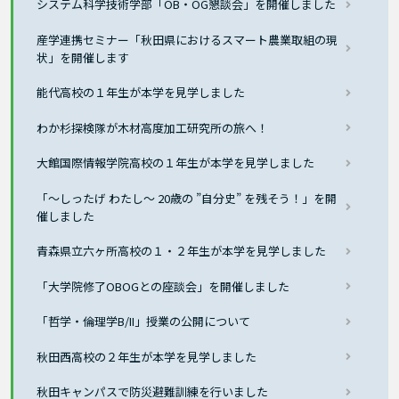
システム科学技術学部「OB・OG懇談会」を開催しました
産学連携セミナー「秋田県におけるスマート農業取組の現
状」を開催します
能代高校の１年生が本学を見学しました
わか杉探検隊が木材高度加工研究所の旅へ！
大館国際情報学院高校の１年生が本学を見学しました
「～しったげ わたし～ 20歳の ”自分史” を残そう！」を開
催しました
青森県立六ヶ所高校の１・２年生が本学を見学しました
「大学院修了OBOGとの座談会」を開催しました
「哲学・倫理学B/II」授業の公開について
秋田西高校の２年生が本学を見学しました
秋田キャンパスで防災避難訓練を行いました