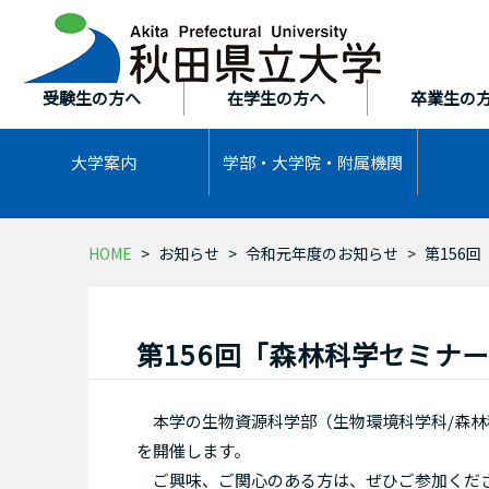
本
文
へ
ス
受験生の方へ
在学生の方へ
卒業生の
キ
ッ
大学案内
学部・大学院・
附属機関
プ
HOME
お知らせ
令和元年度のお知らせ
第156
第156回「森林科学セミナ
本学の生物資源科学部（生物環境科学科/森林
を開催します。
ご興味、ご関心のある方は、ぜひご参加く