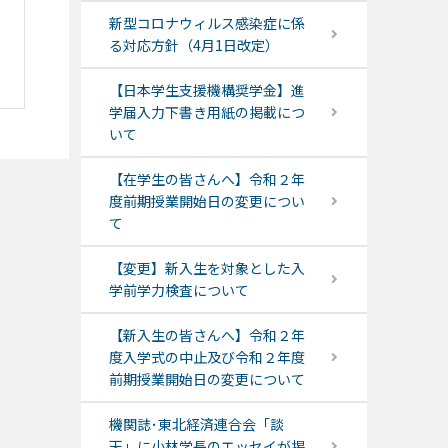
新型コロナウィルス感染症に係
る対応方針（4月1日改定）
【日本学生支援機構奨学金】進
学届入力下書き用紙の掲載につ
いて
【在学生の皆さんへ】令和２年
度前期授業開始日の変更につい
て
【変更】新入生を対象とした入
学前学力検査について
【新入生の皆さんへ】令和２年
度入学式の中止及び令和２年度
前期授業開始日の変更について
機関誌･東北経済連合会「談
天」に小林学長のエッセイが掲