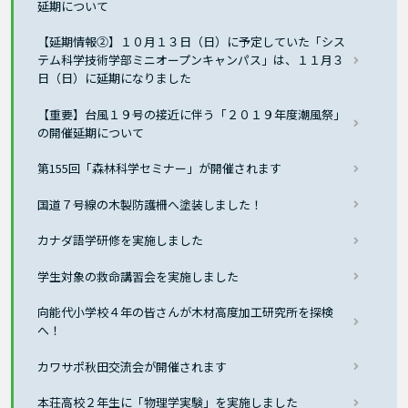
延期について
【延期情報②】１０月１３日（日）に予定していた「シス
テム科学技術学部ミニオープンキャンパス」は、１１月３
日（日）に延期になりました
【重要】台風１９号の接近に伴う「２０１９年度潮風祭」
の開催延期について
第155回「森林科学セミナー」が開催されます
国道７号線の木製防護柵へ塗装しました！
カナダ語学研修を実施しました
学生対象の救命講習会を実施しました
向能代小学校４年の皆さんが木材高度加工研究所を探検
へ！
カワサポ秋田交流会が開催されます
本荘高校２年生に「物理学実験」を実施しました