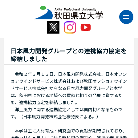
本
文
へ
ス
キ
ッ
プ
日本風力開発グループとの連携協力協定を
締結しました
令和２年３月１３日、日本風力開発株式会社、日本オフシ
ョアウインドサービス株式会社および秋田オフショアウイン
ドサービス株式会社からなる日本風力開発グループと本学
は、秋田県における地域への貢献と相互の発展に資するた
め、連携協力協定を締結しました。
洋上風力に関する連携協定としては国内初となるもので
す。（日本風力開発株式会社様発表による。）
本学は主に人材育成・研究面での貢献が期待されており、
今後カリキュラムにおける新科目の創設や、連携企業技術者