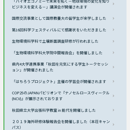
「バイオエコノミーで未来を拓く－地球環境の変化を知り
ビジネスを変える－」講演会が開催されます
国際交流事業として国際教養大の留学生が来学しました
第16回科学フェスティバルにて感謝状をいただきました
生物環境科学科で土壌断面調査研修が行われました
「生物環境科学科大学院中間報告会」を開催しました
県内4大学連携事業「秋田を元気にする学生トークセッシ
ョン」が開催されました
「はちろうプロジェクト」主催の学習会が開催されます
COP25のJAPANパビリオンで『ナノセルロースヴィークル
(NCV)』が展示されております
秋田県立大学出張科学教室 in 能代を開催しました
２０１９海外研修体験報告会を開催しました（本荘キャン
パス）