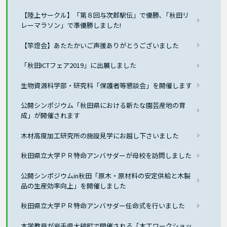
【陸上サークル】「第８回与次郎駅伝」で優勝､「秋田リ
レーマラソン」で準優勝しました!
【竿燈会】あたたかいご声援ありがとうございました
「秋田ICTフェア2019」に出展しました
生物資源科学部・研究科「保護者等懇談会」を開催します
公開シンポジウム「秋田県における新たな園芸産地の育
成」が開催されます
木材高度加工研究所の施設見学にお越し下さいました
秋田県立大学ＰＲ特命アンバサダーが母校を訪問しました
公開シンポジウムin秋田「原木・原材料の安定供給と木製
品の生産効率向上」を開催しました
秋田県立大学ＰＲ特命アンバサダー任命式を行いました
本学教員が岩手県大槌町で開催される「木工ワークショッ