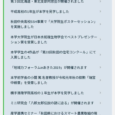
第３回北海道・東北支部同窓会が開催されました
平成高校の1年生が本学を見学しました
秋田中央高校SSH事業で「大学院生ポスターセッション」
を実施しました
本学大学院生が日本水処理生物学会でベストプレゼンテー
ション賞を受賞しました
本学学生の4作品が「第33回秋田の住宅コンクール」にて
入賞しました
「地域力フォーラムinあきた2019」が開催されます
本学前学長の小間 篤 名誉教授が令和元年秋の叙勲「瑞宝
中綬章」を受章しました
横手清陵学院高校の１年生が本学を見学しました
ミニ研究会「八郎太郎伝説の謎に迫る」が開催されます
産学連携セミナー「秋田県におけるスマート農業取組の現