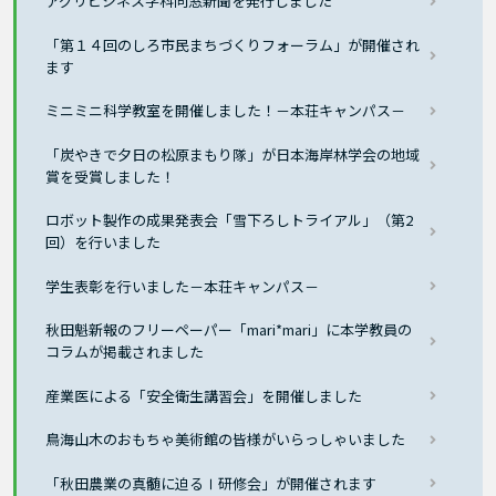
アグリビジネス学科同窓新聞を発行しました
「第１４回のしろ市民まちづくりフォーラム」が開催され
ます
ミニミニ科学教室を開催しました！－本荘キャンパス－
「炭やきで夕日の松原まもり隊」が日本海岸林学会の地域
賞を受賞しました！
ロボット製作の成果発表会「雪下ろしトライアル」（第2
回）を行いました
学生表彰を行いました－本荘キャンパス－
秋田魁新報のフリーペーパー「mari*mari」に本学教員の
コラムが掲載されました
産業医による「安全衛生講習会」を開催しました
鳥海山木のおもちゃ美術館の皆様がいらっしゃいました
「秋田農業の真髄に迫るⅠ研修会」が開催されます