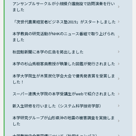
アンサンブルサークルが小規模介護施設で訪問演奏を行い
ました
「次世代農業経営者ビジネス塾2019」がスタートしました
本学教員の研究活動がNHKのニュース番組で取り上げられ
ました
秋田魁新聞に本学の広告を掲出しました
本学の杉山秀樹客員教授が執筆した図鑑が発行されました
本学大学院生が木質炭化学会大会で優秀発表賞を受賞しま
した！
スーパー連携大学院の本学受講生がwebで紹介されました
新入生研修を行いました（システム科学技術学部）
本学研究グループが山形県沖の地震の被害調査を実施しま
した
大学敷地内全面禁煙について（秋田キャンパス）