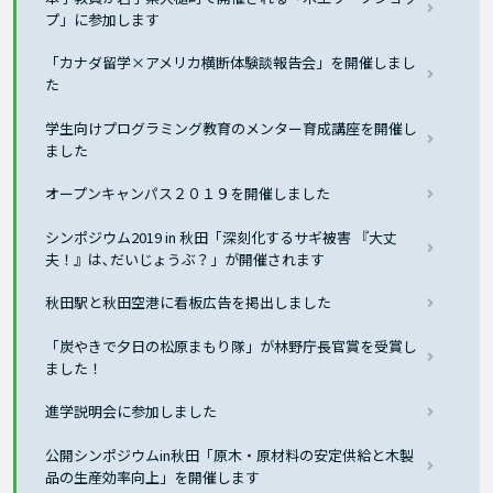
プ」に参加します
「カナダ留学×アメリカ横断体験談報告会」を開催しまし
た
学生向けプログラミング教育のメンター育成講座を開催し
ました
オープンキャンパス２０１９を開催しました
シンポジウム2019 in 秋田「深刻化するサギ被害 『大丈
夫！』は､だいじょうぶ？」が開催されます
秋田駅と秋田空港に看板広告を掲出しました
「炭やきで夕日の松原まもり隊」が林野庁長官賞を受賞し
ました！
進学説明会に参加しました
公開シンポジウムin秋田「原木・原材料の安定供給と木製
品の生産効率向上」を開催します