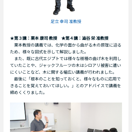
足立 幸司 准教授
★
第３講：栗本 康司 教授
★
第４講：澁谷 栄 准教授
栗本教授の講義では、化学の面から曲がる木の原理に迫る
ため、様々な図式を示して解説しました。
また、既に古代エジプトでは様々な樹種の曲げ木を利用し
ていたことや、ジャックフルーツの木はシロアリ被害に遭い
にくいことなど、木に関する幅広い講義が行われました。
最後に「根本のことを知っておくと、様々なものに応用で
きることを覚えておいてほしい。」とのアドバイスで講義を
締めくくりました。