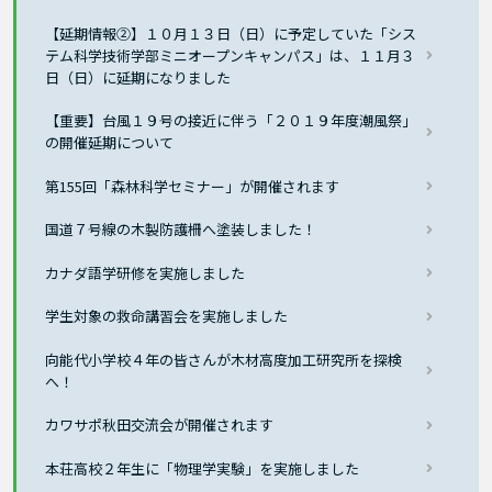
【延期情報②】１０月１３日（日）に予定していた「シス
テム科学技術学部ミニオープンキャンパス」は、１１月３
日（日）に延期になりました
【重要】台風１９号の接近に伴う「２０１９年度潮風祭」
の開催延期について
第155回「森林科学セミナー」が開催されます
国道７号線の木製防護柵へ塗装しました！
カナダ語学研修を実施しました
学生対象の救命講習会を実施しました
向能代小学校４年の皆さんが木材高度加工研究所を探検
へ！
カワサポ秋田交流会が開催されます
本荘高校２年生に「物理学実験」を実施しました