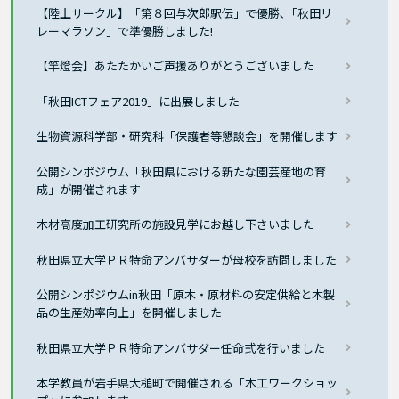
【陸上サークル】「第８回与次郎駅伝」で優勝､「秋田リ
レーマラソン」で準優勝しました!
【竿燈会】あたたかいご声援ありがとうございました
「秋田ICTフェア2019」に出展しました
生物資源科学部・研究科「保護者等懇談会」を開催します
公開シンポジウム「秋田県における新たな園芸産地の育
成」が開催されます
木材高度加工研究所の施設見学にお越し下さいました
秋田県立大学ＰＲ特命アンバサダーが母校を訪問しました
公開シンポジウムin秋田「原木・原材料の安定供給と木製
品の生産効率向上」を開催しました
秋田県立大学ＰＲ特命アンバサダー任命式を行いました
本学教員が岩手県大槌町で開催される「木工ワークショッ