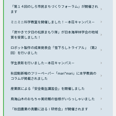
「第１４回のしろ市民まちづくりフォーラム」が開催され
ます
ミニミニ科学教室を開催しました！－本荘キャンパス－
「炭やきで夕日の松原まもり隊」が日本海岸林学会の地域
賞を受賞しました！
ロボット製作の成果発表会「雪下ろしトライアル」（第2
回）を行いました
学生表彰を行いました－本荘キャンパス－
秋田魁新報のフリーペーパー「mari*mari」に本学教員の
コラムが掲載されました
産業医による「安全衛生講習会」を開催しました
鳥海山木のおもちゃ美術館の皆様がいらっしゃいました
「秋田農業の真髄に迫るⅠ研修会」が開催されます