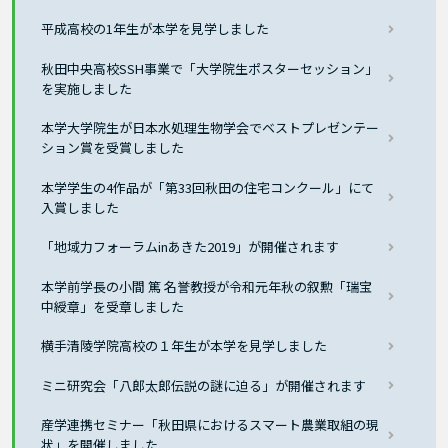
平成高校の1年生が本学を見学しました
秋田中央高校SSH事業で「大学院生ポスターセッション」
を実施しました
本学大学院生が日本水処理生物学会でベストプレゼンテー
ション賞を受賞しました
本学学生の4作品が「第33回秋田の住宅コンクール」にて
入賞しました
「地域力フォーラムinあきた2019」が開催されます
本学前学長の小間 篤 名誉教授が令和元年秋の叙勲「瑞宝
中綬章」を受章しました
横手清陵学院高校の１年生が本学を見学しました
ミニ研究会「八郎太郎伝説の謎に迫る」が開催されます
産学連携セミナー「秋田県におけるスマート農業取組の現
状」を開催しました