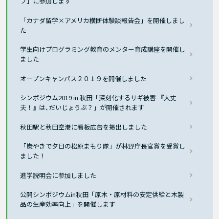
プ」に参加します
「カナダ留学×アメリカ横断体験談報告会」を開催しまし
た
学生向けプログラミング教育のメンター育成講座を開催し
ました
オープンキャンパス２０１９を開催しました
シンポジウム2019 in 秋田「深刻化するサギ被害 『大丈
夫！』は､だいじょうぶ？」が開催されます
秋田駅と秋田空港に看板広告を掲出しました
「炭やきで夕日の松原まもり隊」が林野庁長官賞を受賞し
ました！
進学説明会に参加しました
公開シンポジウムin秋田「原木・原材料の安定供給と木製
品の生産効率向上」を開催します