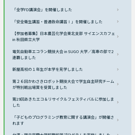
「全学FD講演会」を開催しました
「安全衛生講習・普通救命講習Ⅰ」を開催しました
【参加者募集】日本農芸化学会東北支部 サイエンスカフェ
in 秋田県立大学
電気自動車エコラン競技大会 in SUGO 大学／高専の部で2
連覇しました
新屋高校の１年生が本学を見学しました
第２６回かわさきロボット競技大会で学生自主研究チーム
が特別戦出場賞を受賞しました
第19回あきたエコ＆リサイクルフェスティバルに参加しま
した
「子どものプログラミング教育に関する講演会」が開催さ
れます
台湾・国立宜蘭大学短期留学プログラムを実施しました