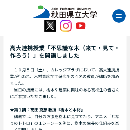
本
文
へ
ス
キ
ッ
プ
高大連携授業「不思議な木（来て・見て・
作ろう）」を開講しました
１０月５日（土）、カレッジプラザにおいて、高大連携授
業が行われ、木材高度加工研究所の４名の教員が講師を務め
ました。
当日の授業には、樹木や建築に興味のある高校生の皆さん
にご参加いただきました。
★第１講：高田 克彦 教授『樹木と木材』
講義では、自分のお腹を樹木に見立てたり、アニメ「とな
りのトトロ」の１シーン一を例に、樹木の生長の仕組みを楽
しく説明しました。