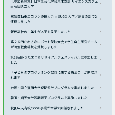
【参加者募集】日本農芸化学会東北支部 サイエンスカフェ
in 秋田県立大学
電気自動車エコラン競技大会 in SUGO 大学／高専の部で2
連覇しました
新屋高校の１年生が本学を見学しました
第２６回かわさきロボット競技大会で学生自主研究チーム
が特別戦出場賞を受賞しました
第19回あきたエコ＆リサイクルフェスティバルに参加しま
した
「子どものプログラミング教育に関する講演会」が開催さ
れます
台湾・国立宜蘭大学短期留学プログラムを実施しました
韓国・順天大学短期留学プログラムを実施しました
秋田中央高校のSSH事業が本学で開催されました