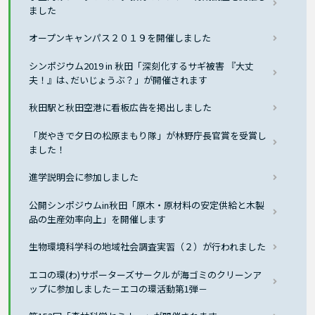
ました
オープンキャンパス２０１９を開催しました
シンポジウム2019 in 秋田「深刻化するサギ被害 『大丈
夫！』は､だいじょうぶ？」が開催されます
秋田駅と秋田空港に看板広告を掲出しました
「炭やきで夕日の松原まもり隊」が林野庁長官賞を受賞し
ました！
進学説明会に参加しました
公開シンポジウムin秋田「原木・原材料の安定供給と木製
品の生産効率向上」を開催します
生物環境科学科の地域社会調査実習（２）が行われました
エコの環(わ)サポーターズサークルが海ゴミのクリーンア
ップに参加しました－エコの環活動第1弾－