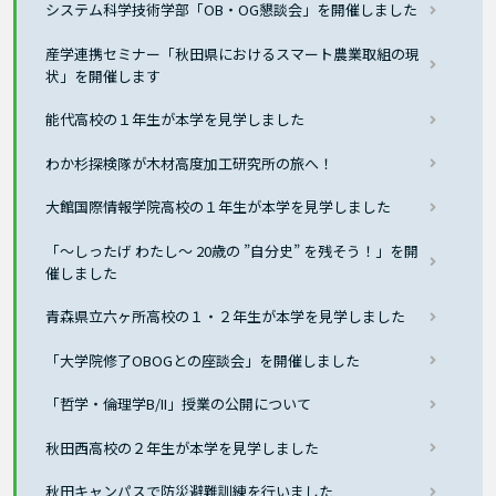
システム科学技術学部「OB・OG懇談会」を開催しました
産学連携セミナー「秋田県におけるスマート農業取組の現
状」を開催します
能代高校の１年生が本学を見学しました
わか杉探検隊が木材高度加工研究所の旅へ！
大館国際情報学院高校の１年生が本学を見学しました
「～しったげ わたし～ 20歳の ”自分史” を残そう！」を開
催しました
青森県立六ヶ所高校の１・２年生が本学を見学しました
「大学院修了OBOGとの座談会」を開催しました
「哲学・倫理学B/II」授業の公開について
秋田西高校の２年生が本学を見学しました
秋田キャンパスで防災避難訓練を行いました