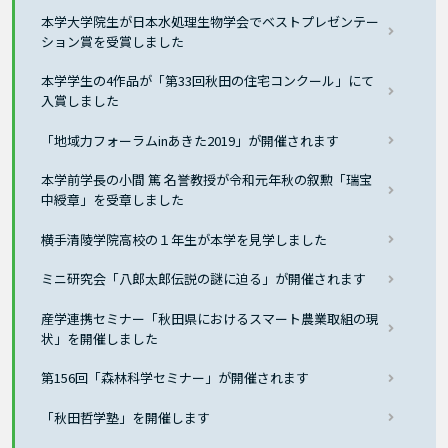
本学大学院生が日本水処理生物学会でベストプレゼンテー
ション賞を受賞しました
本学学生の4作品が「第33回秋田の住宅コンクール」にて
入賞しました
「地域力フォーラムinあきた2019」が開催されます
本学前学長の小間 篤 名誉教授が令和元年秋の叙勲「瑞宝
中綬章」を受章しました
横手清陵学院高校の１年生が本学を見学しました
ミニ研究会「八郎太郎伝説の謎に迫る」が開催されます
産学連携セミナー「秋田県におけるスマート農業取組の現
状」を開催しました
第156回「森林科学セミナー」が開催されます
「秋田哲学塾」を開催します