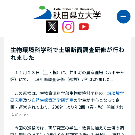
本
文
へ
ス
キ
ッ
プ
生物環境科学科で土壌断面調査研修が行わ
れました
１１月２３日（土・祝）に、井川町の農家圃場（カボチャ
畑）にて、土壌断面調査研修（巡検）が行われました。
この巡検は、生物資源科学部生物環境科学科の
土壌環境学
研究室
及び
自然生態管理学研究室
の学生が中心となって企
画・運営されており、2009年より年2回（春・秋）開催され
ています。
今回の巡検では、両研究室の学生・教員に加えて土壌の調
査に興味のある1・2年生や他研究室の学生も参加し、総勢３