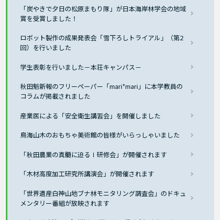
「炭やきで夕日の松原まもり隊」が日本海岸林学会の地域
賞を受賞しました！
ロボット製作の成果発表会「雪下ろしトライアル」（第2
回）を行いました
学生表彰を行いました－本荘キャンパス－
秋田魁新報のフリーペーパー「mari*mari」に本学教員の
コラムが掲載されました
産業医による「安全衛生講習会」を開催しました
鳥海山木のおもちゃ美術館の皆様がいらっしゃいました
「秋田農業の真髄に迫るⅠ研修会」が開催されます
「木材高度加工研究所講演会」が開催されます
「世界遺産白神山地ブナ林モニタリング調査会」のドキュ
メンタリー番組が放映されます