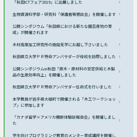
「秋田ICTフェア2019」に出展しました
生物資源科学部・研究科「保護者等懇談会」を開催します
公開シンポジウム「秋田県における新たな園芸産地の育
成」が開催されます
木材高度加工研究所の施設見学にお越し下さいました
秋田県立大学ＰＲ特命アンバサダーが母校を訪問しました
公開シンポジウムin秋田「原木・原材料の安定供給と木製
品の生産効率向上」を開催しました
秋田県立大学ＰＲ特命アンバサダー任命式を行いました
本学教員が岩手県大槌町で開催される「木工ワークショッ
プ」に参加します
「カナダ留学×アメリカ横断体験談報告会」を開催しまし
た
学生向けプログラミング教育のメンター育成講座を開催し