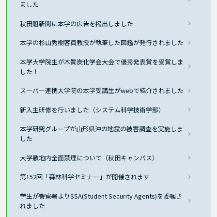
ました
秋田魁新聞に本学の広告を掲出しました
本学の杉山秀樹客員教授が執筆した図鑑が発行されました
本学大学院生が木質炭化学会大会で優秀発表賞を受賞しま
した！
スーパー連携大学院の本学受講生がwebで紹介されました
新入生研修を行いました（システム科学技術学部）
本学研究グループが山形県沖の地震の被害調査を実施しま
した
大学敷地内全面禁煙について（秋田キャンパス）
第152回「森林科学セミナー」が開催されます
学生が警察署よりSSA(Student Security Agents)を委嘱さ
れました