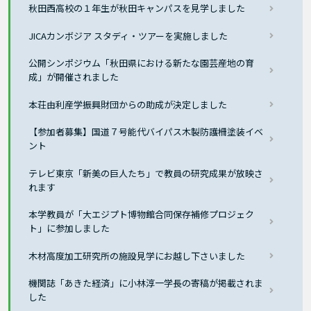
秋田西高校の１年生が秋田キャンパスを見学しました
JICAカンボジア スタディ・ツアーを実施しました
公開シンポジウム「秋田県における新たな園芸産地の育
成」が開催されました
本荘由利産学振興財団からの助成が決定しました
【参加者募集】国道７号能代バイパス木製防護柵塗装イベ
ント
テレビ東京「新美の巨人たち」で教員の研究成果が放映さ
れます
本学教員が「大エジプト博物館合同保存補修プロジェク
ト」に参加しました
木材高度加工研究所の施設見学にお越し下さいました
機関誌「あきた経済」に小林淳一学長の寄稿が掲載されま
した