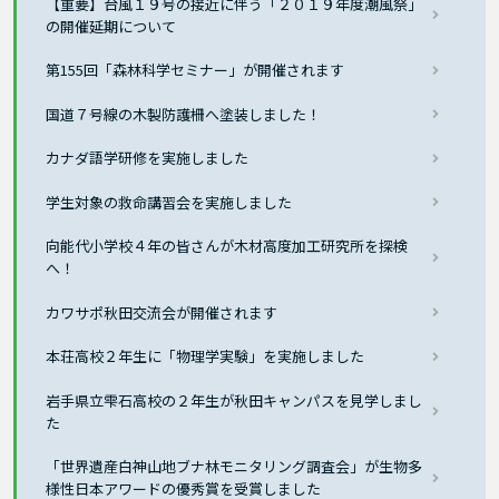
【重要】台風１９号の接近に伴う「２０１９年度潮風祭」
の開催延期について
第155回「森林科学セミナー」が開催されます
国道７号線の木製防護柵へ塗装しました！
カナダ語学研修を実施しました
学生対象の救命講習会を実施しました
向能代小学校４年の皆さんが木材高度加工研究所を探検
へ！
カワサポ秋田交流会が開催されます
本荘高校２年生に「物理学実験」を実施しました
岩手県立雫石高校の２年生が秋田キャンパスを見学しまし
た
「世界遺産白神山地ブナ林モニタリング調査会」が生物多
様性日本アワードの優秀賞を受賞しました