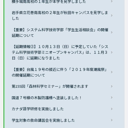
横手城南高校の１年生が本学を見学しました
岩手県立花巻南高校の２年生が秋田キャンパスを見学しま
した
【重要】システム科学技術学部「学生生活相談会」の開催
延期について
【延期情報②】１０月１３日（日）に予定していた「シス
テム科学技術学部ミニオープンキャンパス」は、１１月３
日（日）に延期になりました
【重要】台風１９号の接近に伴う「２０１９年度潮風祭」
の開催延期について
第155回「森林科学セミナー」が開催されます
国道７号線の木製防護柵へ塗装しました！
カナダ語学研修を実施しました
学生対象の救命講習会を実施しました