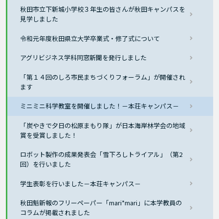
秋田市立下新城小学校３年生の皆さんが秋田キャンパスを
見学しました
令和元年度秋田県立大学卒業式・修了式について
アグリビジネス学科同窓新聞を発行しました
「第１４回のしろ市民まちづくりフォーラム」が開催され
ます
ミニミニ科学教室を開催しました！－本荘キャンパス－
「炭やきで夕日の松原まもり隊」が日本海岸林学会の地域
賞を受賞しました！
ロボット製作の成果発表会「雪下ろしトライアル」（第2
回）を行いました
学生表彰を行いました－本荘キャンパス－
秋田魁新報のフリーペーパー「mari*mari」に本学教員の
コラムが掲載されました