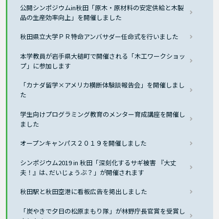
公開シンポジウムin秋田「原木・原材料の安定供給と木製
品の生産効率向上」を開催しました
秋田県立大学ＰＲ特命アンバサダー任命式を行いました
本学教員が岩手県大槌町で開催される「木工ワークショッ
プ」に参加します
「カナダ留学×アメリカ横断体験談報告会」を開催しまし
た
学生向けプログラミング教育のメンター育成講座を開催し
ました
オープンキャンパス２０１９を開催しました
シンポジウム2019 in 秋田「深刻化するサギ被害 『大丈
夫！』は､だいじょうぶ？」が開催されます
秋田駅と秋田空港に看板広告を掲出しました
「炭やきで夕日の松原まもり隊」が林野庁長官賞を受賞し