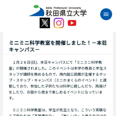
本
文
へ
ス
キ
ッ
プ
ミニミニ科学教室を開催しました！－本荘
キャンパス－
１月２６日(日)、本荘キャンパスにて「ミニミニ科学教
室」が開催されました。このイベントは本学の教員と学生ス
タッフが講師を務めるもので、南内越公民館が主催するホッ
プ・ステップ・キャンパス（ミニかまくらのイベント）と連
動しており、参加した子供たちは科学に親しんだり、凧揚げ
をしたり、お昼から夜まで楽しめるイベントになっていま
す。
ミニミニ科学教室は、学生が先生となり、こういう実験な
ら子供たちが「不思議だな」、「楽しいな」と思うのではな