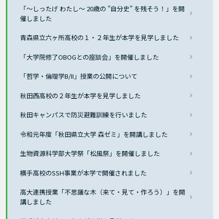
「～しったげ わたし～ 20歳の ”自分史” を残そう！」を開
催しました
青森県立六ヶ所高校の１・２年生が本学を見学しました
「大学院修了OBOGとの座談会」を開催しました
「哲学・倫理学B/II」授業の公開について
秋田西高校の２年生が本学を見学しました
秋田キャンパスで防災避難訓練を行いました
令和元年度「秋田県立大学 森ゼミ」を開講しました
生物資源科学部大学祭「松風祭」を開催しました
横手高校のSSH事業が本学で開催されました
高大連携授業「不思議な木（来て・見て・作ろう）」を開
講しました