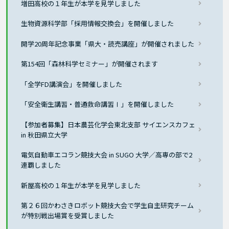
増田高校の１年生が本学を見学しました
生物資源科学部「採用情報交換会」を開催しました
開学20周年記念事業「県大・読売講座」が開催されました
第154回「森林科学セミナー」が開催されます
「全学FD講演会」を開催しました
「安全衛生講習・普通救命講習Ⅰ」を開催しました
【参加者募集】日本農芸化学会東北支部 サイエンスカフェ
in 秋田県立大学
電気自動車エコラン競技大会 in SUGO 大学／高専の部で2
連覇しました
新屋高校の１年生が本学を見学しました
第２６回かわさきロボット競技大会で学生自主研究チーム
が特別戦出場賞を受賞しました