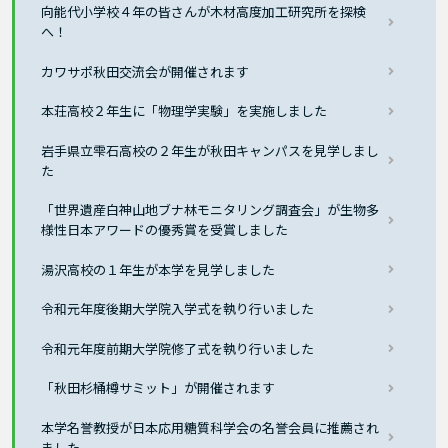
向能代小学校４年の皆さんが木材高度加工研究所を探検
へ！
カワサポ秋田交流会が開催されます
本荘高校２年生に「物理学実験」を実施しました
岩手県立雫石高校の２年生が秋田キャンパスを見学しまし
た
「世界遺産白神山地ブナ林モニタリング調査会」が生物多
様性日本アワードの優秀賞を受賞しました
湯沢高校の１年生が本学を見学しました
令和元年度後期大学院入学式を執り行いました
令和元年度前期大学院修了式を執り行いました
「秋田杉桶樽サミット」が開催されます
本学名誉教授が日本応用糖質科学会の名誉会員に推薦され
ました