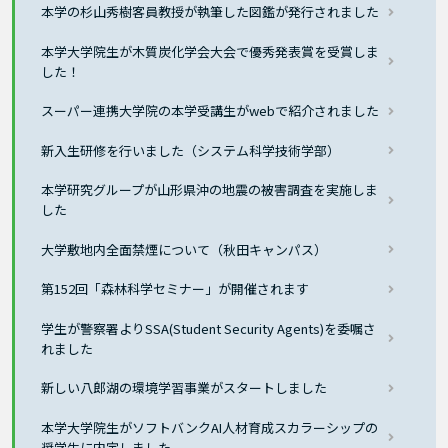
本学の杉山秀樹客員教授が執筆した図鑑が発行されました
本学大学院生が木質炭化学会大会で優秀発表賞を受賞しま
した！
スーパー連携大学院の本学受講生がwebで紹介されました
新入生研修を行いました（システム科学技術学部）
本学研究グループが山形県沖の地震の被害調査を実施しま
した
大学敷地内全面禁煙について（秋田キャンパス）
第152回「森林科学セミナー」が開催されます
学生が警察署よりSSA(Student Security Agents)を委嘱さ
れました
新しい八郎湖の環境学習事業がスタートしました
本学大学院生がソフトバンクAI人材育成スカラーシップの
奨学生に内定しました