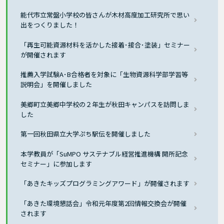
能代市立常盤小学校の皆さんが木材高度加工研究所で思い
出をつくりました！
「再生可能資源材料を活かした接着･接合･塗装」セミナー
が開催されます
推薦入学試験A･B合格者を対象に「生物資源科学部学習等
説明会」を開催しました
美郷町立美郷中学校の２年生が秋田キャンパスを訪問しま
した
第一回秋田県立大学ぷち駅伝を開催しました
本学教員が「SuMPO サステナブル経営推進機構 開所記念
セミナー」に参加します
「あきたキッズプログラミングアワード」が開催されます
「あきた環境懇話会」令和元年度第2回情報交換会が開催
されます