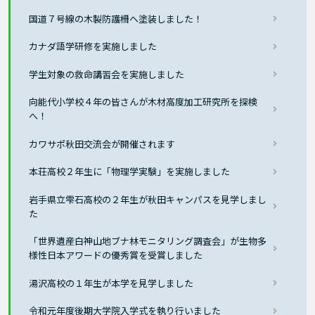
国道７号線の木製防護柵へ塗装しました！
カナダ語学研修を実施しました
学生対象の救命講習会を実施しました
向能代小学校４年の皆さんが木材高度加工研究所を探検
へ！
カワサポ秋田交流会が開催されます
本荘高校２年生に「物理学実験」を実施しました
岩手県立雫石高校の２年生が秋田キャンパスを見学しまし
た
「世界遺産白神山地ブナ林モニタリング調査会」が生物多
様性日本アワードの優秀賞を受賞しました
湯沢高校の１年生が本学を見学しました
令和元年度後期大学院入学式を執り行いました