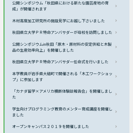
公開シンポジウム「秋田県における新たな園芸産地の育
成」が開催されます
木材高度加工研究所の施設見学にお越し下さいました
秋田県立大学ＰＲ特命アンバサダーが母校を訪問しました
公開シンポジウムin秋田「原木・原材料の安定供給と木製
品の生産効率向上」を開催しました
秋田県立大学ＰＲ特命アンバサダー任命式を行いました
本学教員が岩手県大槌町で開催される「木工ワークショッ
プ」に参加します
「カナダ留学×アメリカ横断体験談報告会」を開催しまし
た
学生向けプログラミング教育のメンター育成講座を開催し
ました
オープンキャンパス２０１９を開催しました