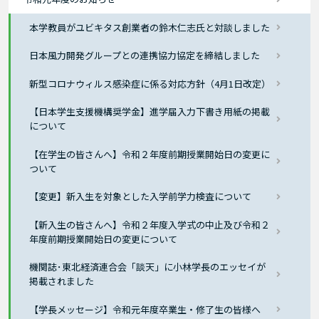
本学教員がユビキタス創業者の鈴木仁志氏と対談しました
日本風力開発グループとの連携協力協定を締結しました
新型コロナウィルス感染症に係る対応方針（4月1日改定）
【日本学生支援機構奨学金】進学届入力下書き用紙の掲載
について
【在学生の皆さんへ】令和２年度前期授業開始日の変更に
ついて
【変更】新入生を対象とした入学前学力検査について
【新入生の皆さんへ】令和２年度入学式の中止及び令和２
年度前期授業開始日の変更について
機関誌･東北経済連合会「談天」に小林学長のエッセイが
掲載されました
【学長メッセージ】令和元年度卒業生・修了生の皆様へ