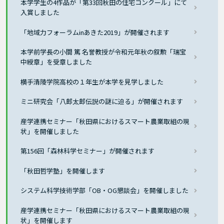
本学学生の4作品が「第33回秋田の住宅コンクール」にて
入賞しました
「地域力フォーラムinあきた2019」が開催されます
本学前学長の小間 篤 名誉教授が令和元年秋の叙勲「瑞宝
中綬章」を受章しました
横手清陵学院高校の１年生が本学を見学しました
ミニ研究会「八郎太郎伝説の謎に迫る」が開催されます
産学連携セミナー「秋田県におけるスマート農業取組の現
状」を開催しました
第156回「森林科学セミナー」が開催されます
「秋田哲学塾」を開催します
システム科学技術学部「OB・OG懇談会」を開催しました
産学連携セミナー「秋田県におけるスマート農業取組の現
状」を開催します