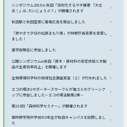
シンポジウム2019 in 秋田「深刻化するサギ被害 『大丈
夫！』は､だいじょうぶ？」が開催されます
秋田駅と秋田空港に看板広告を掲出しました
「炭やきで夕日の松原まもり隊」が林野庁長官賞を受賞し
ました！
進学説明会に参加しました
公開シンポジウムin秋田「原木・原材料の安定供給と木製
品の生産効率向上」を開催します
生物環境科学科の地域社会調査実習（２）が行われました
エコの環(わ)サポーターズサークルが海ゴミのクリーンア
ップに参加しました－エコの環活動第1弾－
第153回「森林科学セミナー」が開催されます
御所野学院中学校の3年生が秋田キャンパスを訪問しまし
た