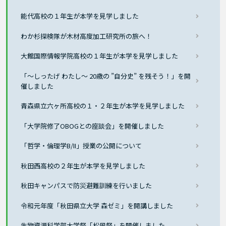
能代高校の１年生が本学を見学しました
わか杉探検隊が木材高度加工研究所の旅へ！
大館国際情報学院高校の１年生が本学を見学しました
「～しったげ わたし～ 20歳の ”自分史” を残そう！」を開
催しました
青森県立六ヶ所高校の１・２年生が本学を見学しました
「大学院修了OBOGとの座談会」を開催しました
「哲学・倫理学B/II」授業の公開について
秋田西高校の２年生が本学を見学しました
秋田キャンパスで防災避難訓練を行いました
令和元年度「秋田県立大学 森ゼミ」を開講しました
生物資源科学部大学祭「松風祭」を開催しました