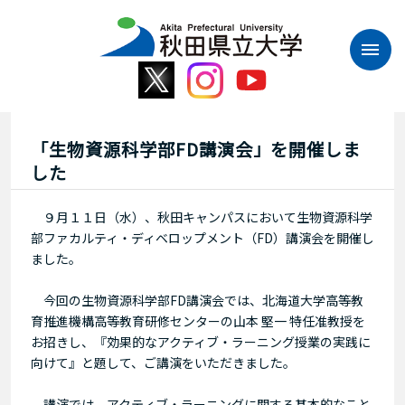
本
文
へ
ス
キ
ッ
プ
「生物資源科学部FD講演会」を開催しま
した
９月１１日（水）、秋田キャンパスにおいて生物資源科学
部ファカルティ・ディベロップメント（FD）講演会を開催し
ました。
今回の生物資源科学部FD講演会では、北海道大学高等教
育推進機構高等教育研修センターの山本 堅一 特任准教授を
お招きし、『効果的なアクティブ・ラーニング授業の実践に
向けて』と題して、ご講演をいただきました。
講演では、アクティブ・ラーニングに関する基本的なこと