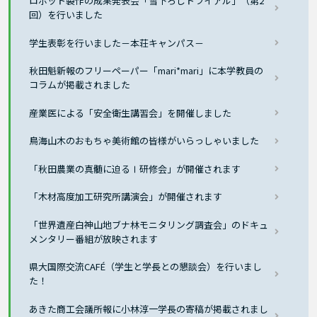
ロボット製作の成果発表会「雪下ろしトライアル」（第2
回）を行いました
学生表彰を行いました－本荘キャンパス－
秋田魁新報のフリーペーパー「mari*mari」に本学教員の
コラムが掲載されました
産業医による「安全衛生講習会」を開催しました
鳥海山木のおもちゃ美術館の皆様がいらっしゃいました
「秋田農業の真髄に迫るⅠ研修会」が開催されます
「木材高度加工研究所講演会」が開催されます
「世界遺産白神山地ブナ林モニタリング調査会」のドキュ
メンタリー番組が放映されます
県大国際交流CAFÉ（学生と学長との懇談会）を行いまし
た！
あきた商工会議所報に小林淳一学長の寄稿が掲載されまし