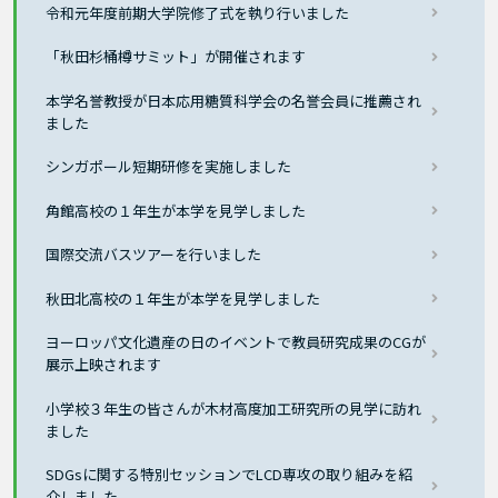
令和元年度前期大学院修了式を執り行いました
「秋田杉桶樽サミット」が開催されます
本学名誉教授が日本応用糖質科学会の名誉会員に推薦され
ました
シンガポール短期研修を実施しました
角館高校の１年生が本学を見学しました
国際交流バスツアーを行いました
秋田北高校の１年生が本学を見学しました
ヨーロッパ文化遺産の日のイベントで教員研究成果のCGが
展示上映されます
小学校３年生の皆さんが木材高度加工研究所の見学に訪れ
ました
SDGsに関する特別セッションでLCD専攻の取り組みを紹
介しました