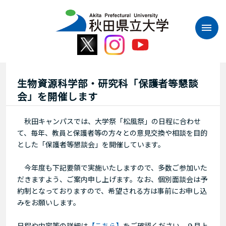
本
文
へ
ス
キ
ッ
プ
生物資源科学部・研究科「保護者等懇談
会」を開催します
秋田キャンパスでは、大学祭「松風祭」の日程に合わせ
て、毎年、教員と保護者等の方々との意見交換や相談を目的
とした「保護者等懇談会」を開催しています。
今年度も下記要領で実施いたしますので、多数ご参加いた
だきますよう、ご案内申し上げます。なお、個別面談会は予
約制となっておりますので、希望される方は事前にお申し込
みをお願いします。
日程や内容等の詳細は
【こちら】
をご確認ください。９月上