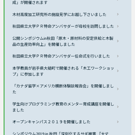
成」が開催されます
木材高度加工研究所の施設見学にお越し下さいました
秋田県立大学ＰＲ特命アンバサダーが母校を訪問しました
公開シンポジウムin秋田「原木・原材料の安定供給と木製
品の生産効率向上」を開催しました
秋田県立大学ＰＲ特命アンバサダー任命式を行いました
本学教員が岩手県大槌町で開催される「木工ワークショッ
プ」に参加します
「カナダ留学×アメリカ横断体験談報告会」を開催しまし
た
学生向けプログラミング教育のメンター育成講座を開催し
ました
オープンキャンパス２０１９を開催しました
シンポジウム2019 in 秋田「深刻化するサギ被害 『大丈