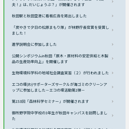
夫！』は､だいじょうぶ？」が開催されます
秋田駅と秋田空港に看板広告を掲出しました
「炭やきで夕日の松原まもり隊」が林野庁長官賞を受賞し
ました！
進学説明会に参加しました
公開シンポジウムin秋田「原木・原材料の安定供給と木製
品の生産効率向上」を開催します
生物環境科学科の地域社会調査実習（２）が行われました
エコの環(わ)サポーターズサークルが海ゴミのクリーンア
ップに参加しました－エコの環活動第1弾－
第153回「森林科学セミナー」が開催されます
御所野学院中学校の3年生が秋田キャンパスを訪問しまし
た