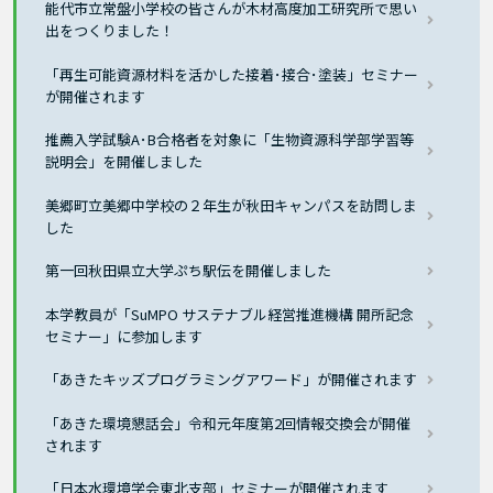
能代市立常盤小学校の皆さんが木材高度加工研究所で思い
出をつくりました！
「再生可能資源材料を活かした接着･接合･塗装」セミナー
が開催されます
推薦入学試験A･B合格者を対象に「生物資源科学部学習等
説明会」を開催しました
美郷町立美郷中学校の２年生が秋田キャンパスを訪問しま
した
第一回秋田県立大学ぷち駅伝を開催しました
本学教員が「SuMPO サステナブル経営推進機構 開所記念
セミナー」に参加します
「あきたキッズプログラミングアワード」が開催されます
「あきた環境懇話会」令和元年度第2回情報交換会が開催
されます
「日本水環境学会東北支部」セミナーが開催されます