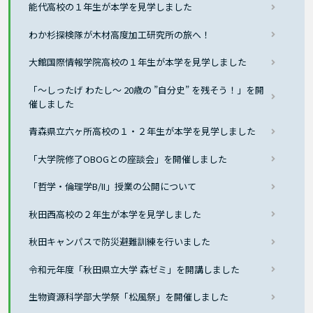
能代高校の１年生が本学を見学しました
わか杉探検隊が木材高度加工研究所の旅へ！
大館国際情報学院高校の１年生が本学を見学しました
「～しったげ わたし～ 20歳の ”自分史” を残そう！」を開
催しました
青森県立六ヶ所高校の１・２年生が本学を見学しました
「大学院修了OBOGとの座談会」を開催しました
「哲学・倫理学B/II」授業の公開について
秋田西高校の２年生が本学を見学しました
秋田キャンパスで防災避難訓練を行いました
令和元年度「秋田県立大学 森ゼミ」を開講しました
生物資源科学部大学祭「松風祭」を開催しました