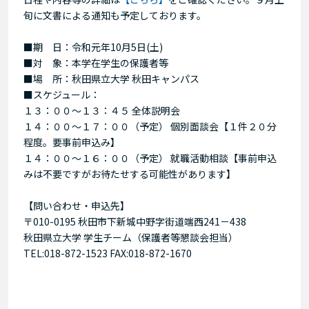
旬に文書による通知も予定しております。
■期 日：令和元年10月5日(土)
■対 象：本学在学生の保護者等
■場 所：秋田県立大学 秋田キャンパス
■スケジュール：
１３：００～１３：４５ 全体説明会
１４：００～１７：００（予定） 個別面談会【１件２０分
程度。要事前申込み】
１４：００～１６：００（予定） 就職活動相談【事前申込
みは不要ですがお待たせする可能性があります】
【問い合わせ・申込先】
〒010-0195 秋田市下新城中野字街道端西241－438
秋田県立大学 学生チーム（保護者等懇談会担当）
TEL:018-872-1523 FAX:018-872-1670