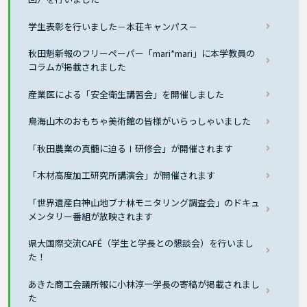
学生表彰を行いました－本荘キャンパス－
秋田魁新報のフリーペーパー「mari*mari」に本学教員の
コラムが掲載されました
産業医による「安全衛生講習会」を開催しました
鳥海山木のおもちゃ美術館の皆様がいらっしゃいました
「秋田農業の真髄に迫るⅠ研修会」が開催されます
「木材高度加工研究所講演会」が開催されます
「世界遺産白神山地ブナ林モニタリング調査会」のドキュ
メンタリー番組が放映されます
県大国際交流CAFÉ（学生と学長との懇談会）を行いまし
た！
あきた商工会議所報に小林淳一学長の寄稿が掲載されまし
た