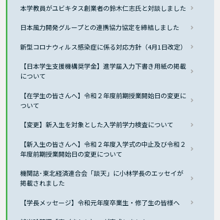
本学教員がユビキタス創業者の鈴木仁志氏と対談しました
日本風力開発グループとの連携協力協定を締結しました
新型コロナウィルス感染症に係る対応方針（4月1日改定）
【日本学生支援機構奨学金】進学届入力下書き用紙の掲載
について
【在学生の皆さんへ】令和２年度前期授業開始日の変更に
ついて
【変更】新入生を対象とした入学前学力検査について
【新入生の皆さんへ】令和２年度入学式の中止及び令和２
年度前期授業開始日の変更について
機関誌･東北経済連合会「談天」に小林学長のエッセイが
掲載されました
【学長メッセージ】令和元年度卒業生・修了生の皆様へ