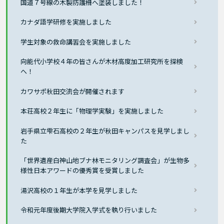
国道７号線の木製防護柵へ塗装しました！
カナダ語学研修を実施しました
学生対象の救命講習会を実施しました
向能代小学校４年の皆さんが木材高度加工研究所を探検
へ！
カワサポ秋田交流会が開催されます
本荘高校２年生に「物理学実験」を実施しました
岩手県立雫石高校の２年生が秋田キャンパスを見学しまし
た
「世界遺産白神山地ブナ林モニタリング調査会」が生物多
様性日本アワードの優秀賞を受賞しました
湯沢高校の１年生が本学を見学しました
令和元年度後期大学院入学式を執り行いました