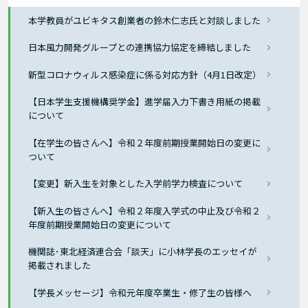
本学教員がユビキタス創業者の鈴木仁志氏と対談しました
日本風力開発グループとの連携協力協定を締結しました
新型コロナウィルス感染症に係る対応方針（4月1日改定）
【日本学生支援機構奨学金】進学届入力下書き用紙の掲載
について
【在学生の皆さんへ】令和２年度前期授業開始日の変更に
ついて
【変更】新入生を対象とした入学前学力検査について
【新入生の皆さんへ】令和２年度入学式の中止及び令和２
年度前期授業開始日の変更について
機関誌･東北経済連合会「談天」に小林学長のエッセイが
掲載されました
【学長メッセージ】令和元年度卒業生・修了生の皆様へ