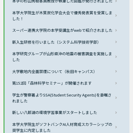
本学の杉山秀樹客員教授が執筆した図鑑が発行されました
本学大学院生が木質炭化学会大会で優秀発表賞を受賞しま
した！
スーパー連携大学院の本学受講生がwebで紹介されました
新入生研修を行いました（システム科学技術学部）
本学研究グループが山形県沖の地震の被害調査を実施しま
した
大学敷地内全面禁煙について（秋田キャンパス）
第152回「森林科学セミナー」が開催されます
学生が警察署よりSSA(Student Security Agents)を委嘱さ
れました
新しい八郎湖の環境学習事業がスタートしました
本学大学院生がソフトバンクAI人材育成スカラーシップの
奨学生に内定しました