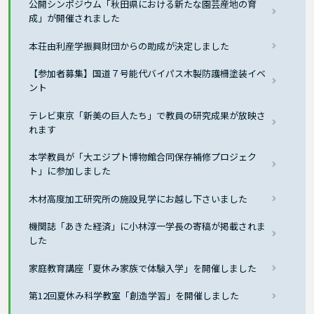
公開シンポジウム「秋田県における新たな園芸産地の育
成」が開催されました
本荘由利産学振興財団からの助成が決定しました
【参加者募集】国道７号能代バイパス木製防護柵塗装イベ
ント
テレビ東京「新美の巨人たち」で教員の研究成果が放映さ
れます
本学教員が「大エジプト博物館合同保存補修プロジェク
ト」に参加しました
木材高度加工研究所の施設見学にお越し下さいました
機関誌「あきた経済」に小林淳一学長の寄稿が掲載されま
した
家庭教育講座「夏休み家族で体験入学」を開催しました
第12回夏休み科学教室「創造学習」を開催しました