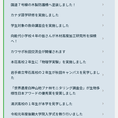
国道７号線の木製防護柵へ塗装しました！
カナダ語学研修を実施しました
学生対象の救命講習会を実施しました
向能代小学校４年の皆さんが木材高度加工研究所を探検
へ！
カワサポ秋田交流会が開催されます
本荘高校２年生に「物理学実験」を実施しました
岩手県立雫石高校の２年生が秋田キャンパスを見学しまし
た
「世界遺産白神山地ブナ林モニタリング調査会」が生物多
様性日本アワードの優秀賞を受賞しました
湯沢高校の１年生が本学を見学しました
令和元年度後期大学院入学式を執り行いました