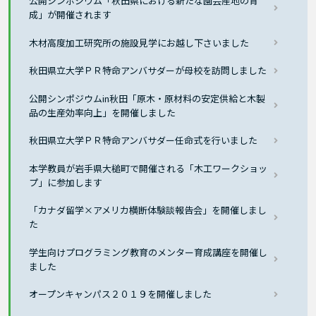
公開シンポジウム「秋田県における新たな園芸産地の育
成」が開催されます
木材高度加工研究所の施設見学にお越し下さいました
秋田県立大学ＰＲ特命アンバサダーが母校を訪問しました
公開シンポジウムin秋田「原木・原材料の安定供給と木製
品の生産効率向上」を開催しました
秋田県立大学ＰＲ特命アンバサダー任命式を行いました
本学教員が岩手県大槌町で開催される「木工ワークショッ
プ」に参加します
「カナダ留学×アメリカ横断体験談報告会」を開催しまし
た
学生向けプログラミング教育のメンター育成講座を開催し
ました
オープンキャンパス２０１９を開催しました