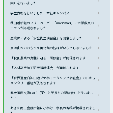
回）を行いました
学生表彰を行いました－本荘キャンパス－
秋田魁新報のフリーペーパー「mari*mari」に本学教員の
コラムが掲載されました
産業医による「安全衛生講習会」を開催しました
鳥海山木のおもちゃ美術館の皆様がいらっしゃいました
「秋田農業の真髄に迫るⅠ研修会」が開催されます
「木材高度加工研究所講演会」が開催されます
「世界遺産白神山地ブナ林モニタリング調査会」のドキュ
メンタリー番組が放映されます
県大国際交流CAFÉ（学生と学長との懇談会）を行いまし
た！
あきた商工会議所報に小林淳一学長の寄稿が掲載されまし
た