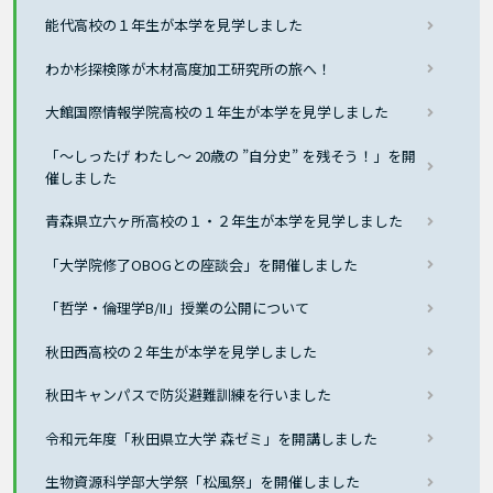
能代高校の１年生が本学を見学しました
わか杉探検隊が木材高度加工研究所の旅へ！
大館国際情報学院高校の１年生が本学を見学しました
「～しったげ わたし～ 20歳の ”自分史” を残そう！」を開
催しました
青森県立六ヶ所高校の１・２年生が本学を見学しました
「大学院修了OBOGとの座談会」を開催しました
「哲学・倫理学B/II」授業の公開について
秋田西高校の２年生が本学を見学しました
秋田キャンパスで防災避難訓練を行いました
令和元年度「秋田県立大学 森ゼミ」を開講しました
生物資源科学部大学祭「松風祭」を開催しました