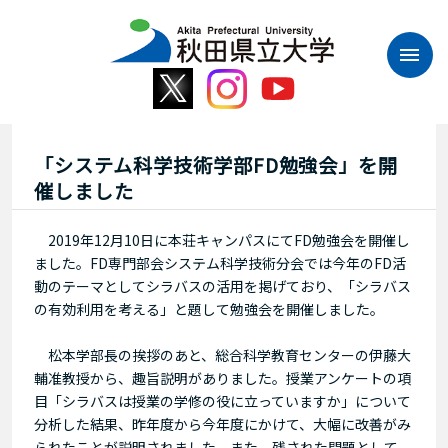
本
文
へ
ス
キ
ッ
プ
「システム科学技術学部FD勉強会」を開
催しました
2019年12月10日に本荘キャンパスにてFD勉強会を開催し
ました。FD専門部会システム科学技術分会では今年のFD活
動のテーマとしてシラバスの活用を掲げており、「シラバス
の有効利用を考える」と題して勉強会を開催しました。
松本学部長の挨拶のあと、総合科学教育センターの伊藤大
輔准教授から、趣旨説明がありました。授業アンケートの項
目「シラバスは授業の学修の役に立っていますか」について
分析した結果、昨年度から今年度にかけて、大幅に改善がみ
られたことが説明されました。また、残された問題として、