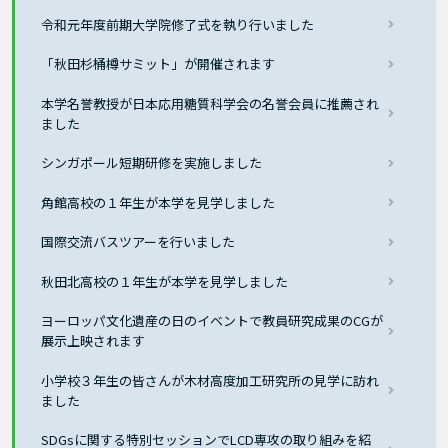
令和元年度前期大学院修了式を執り行いました
「秋田杉桶樽サミット」が開催されます
本学名誉教授が日本応用糖質科学会の名誉会員に推薦され
ました
シンガポール短期研修を実施しました
角館高校の１年生が本学を見学しました
国際交流バスツアーを行いました
秋田北高校の１年生が本学を見学しました
ヨーロッパ文化遺産の日のイベントで教員研究成果のCGが
展示上映されます
小学校３年生の皆さんが木材高度加工研究所の見学に訪れ
ました
SDGsに関する特別セッションでLCD専攻の取り組みを紹