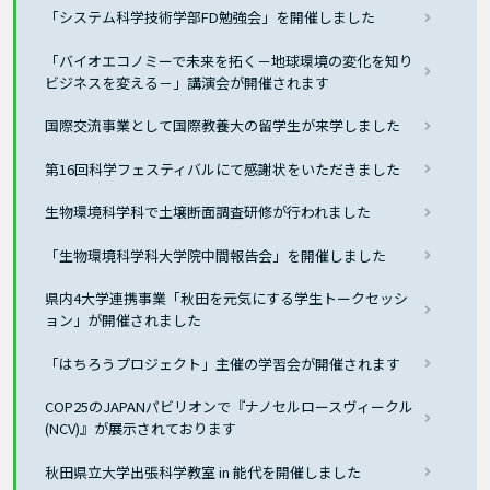
「システム科学技術学部FD勉強会」を開催しました
「バイオエコノミーで未来を拓く－地球環境の変化を知り
ビジネスを変える－」講演会が開催されます
国際交流事業として国際教養大の留学生が来学しました
第16回科学フェスティバルにて感謝状をいただきました
生物環境科学科で土壌断面調査研修が行われました
「生物環境科学科大学院中間報告会」を開催しました
県内4大学連携事業「秋田を元気にする学生トークセッシ
ョン」が開催されました
「はちろうプロジェクト」主催の学習会が開催されます
COP25のJAPANパビリオンで『ナノセルロースヴィークル
(NCV)』が展示されております
秋田県立大学出張科学教室 in 能代を開催しました