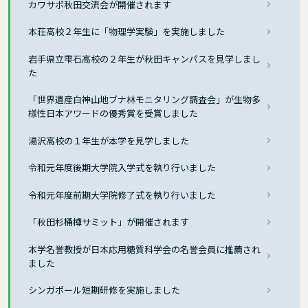
カワサポ秋田交流会が開催されます
本荘高校２年生に「物理学実験」を実施しました
岩手県立雫石高校の２年生が秋田キャンパスを見学しまし
た
「世界遺産白神山地ブナ林モニタリング調査会」が生物多
様性日本アワードの優秀賞を受賞しました
湯沢高校の１年生が本学を見学しました
令和元年度後期大学院入学式を執り行いました
令和元年度前期大学院修了式を執り行いました
「秋田杉桶樽サミット」が開催されます
本学名誉教授が日本応用糖質科学会の名誉会員に推薦され
ました
シンガポール短期研修を実施しました