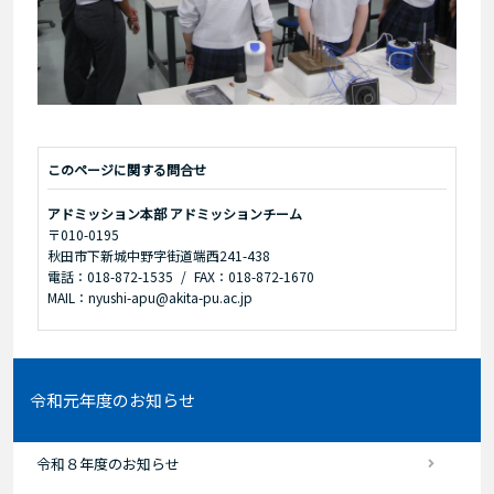
このページに関する問合せ
アドミッション本部 アドミッションチーム
〒010-0195
秋田市下新城中野字街道端西241-438
電話：018-872-1535
FAX：018-872-1670
MAIL：nyushi-apu@akita-pu.ac.jp
令和元年度のお知らせ
令和８年度のお知らせ