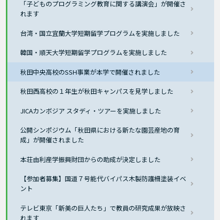
「子どものプログラミング教育に関する講演会」が開催さ
れます
台湾・国立宜蘭大学短期留学プログラムを実施しました
韓国・順天大学短期留学プログラムを実施しました
秋田中央高校のSSH事業が本学で開催されました
秋田西高校の１年生が秋田キャンパスを見学しました
JICAカンボジア スタディ・ツアーを実施しました
公開シンポジウム「秋田県における新たな園芸産地の育
成」が開催されました
本荘由利産学振興財団からの助成が決定しました
【参加者募集】国道７号能代バイパス木製防護柵塗装イベ
ント
テレビ東京「新美の巨人たち」で教員の研究成果が放映さ
れます