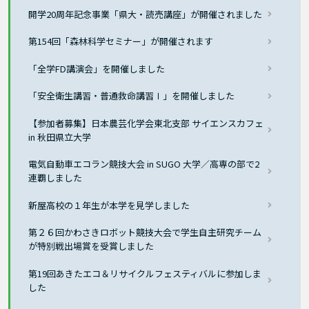
開学20周年記念事業「県大・読売講座」が開催されました
第154回「森林科学セミナー」が開催されます
「全学FD講演会」を開催しました
「安全衛生講習・普通救命講習Ⅰ」を開催しました
【参加者募集】日本農芸化学会東北支部 サイエンスカフェ
in 秋田県立大学
電気自動車エコラン競技大会 in SUGO 大学／高専の部で2
連覇しました
新屋高校の１年生が本学を見学しました
第２６回かわさきロボット競技大会で学生自主研究チーム
が特別戦出場賞を受賞しました
第19回あきたエコ＆リサイクルフェスティバルに参加しま
した