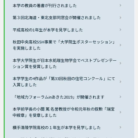
本学の教員の著書が刊行されました
第３回北海道・東北支部同窓会が開催されました
平成高校の1年生が本学を見学しました
秋田中央高校SSH事業で「大学院生ポスターセッション」
を実施しました
本学大学院生が日本水処理生物学会でベストプレゼンテー
ション賞を受賞しました
本学学生の4作品が「第33回秋田の住宅コンクール」にて
入賞しました
「地域力フォーラムinあきた2019」が開催されます
本学前学長の小間 篤 名誉教授が令和元年秋の叙勲「瑞宝
中綬章」を受章しました
横手清陵学院高校の１年生が本学を見学しました