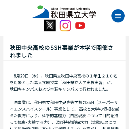
本
文
へ
ス
キ
ッ
プ
秋田中央高校のSSH事業が本学で開催さ
れました
8月29日（木）、秋田県立秋田中央高校の１年生２１０名
を対象とした高大接続授業「秋田県立大学実験実習」が、
秋田キャンパスおよび本荘キャンパスで行われました。
同事業は、秋田県立秋田中央高等学校のSSH（スーパーサ
イエンスハイスクール）事業として、 高校と大学の垣根を越
えた教育により、科学的基礎力（自然現象について目的を持
って観察･実験する力）、及び持続的探求力（実験結果につ
いて科学的根拠に基づいて考察する力）を育成し、科学技術