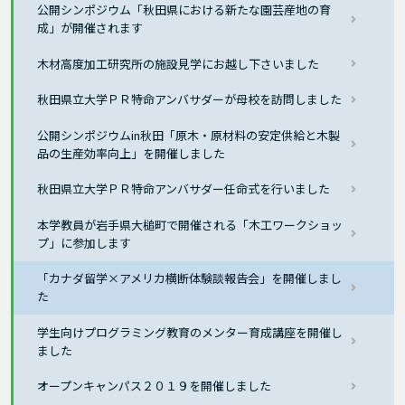
公開シンポジウム「秋田県における新たな園芸産地の育
成」が開催されます
木材高度加工研究所の施設見学にお越し下さいました
秋田県立大学ＰＲ特命アンバサダーが母校を訪問しました
公開シンポジウムin秋田「原木・原材料の安定供給と木製
品の生産効率向上」を開催しました
秋田県立大学ＰＲ特命アンバサダー任命式を行いました
本学教員が岩手県大槌町で開催される「木工ワークショッ
プ」に参加します
「カナダ留学×アメリカ横断体験談報告会」を開催しまし
た
学生向けプログラミング教育のメンター育成講座を開催し
ました
オープンキャンパス２０１９を開催しました