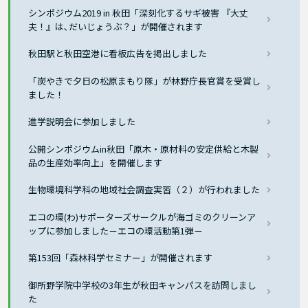
シンポジウム2019 in 秋田「深刻化するサギ被害 『大丈
夫！』は､だいじょうぶ？」が開催されます
秋田駅と秋田空港に看板広告を掲出しました
「炭やきで夕日の松原まもり隊」が林野庁長官賞を受賞し
ました！
進学説明会に参加しました
公開シンポジウムin秋田「原木・原材料の安定供給と木製
品の生産効率向上」を開催します
生物環境科学科の地域社会調査実習（２）が行われました
エコの環(わ)サポーターズサークルが海ゴミのクリーンア
ップに参加しました－エコの環活動第1弾－
第153回「森林科学セミナー」が開催されます
御所野学院中学校の3年生が秋田キャンパスを訪問しまし
た