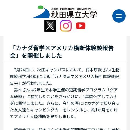
本
文
へ
ス
キ
ッ
プ
「カナダ留学×アメリカ横断体験談報告
会」を開催しました
7月24日に、秋田キャンパスにおいて、鈴木厚哉さん(生物
環境科学科4年)による「カナダ留学×アメリカ横断体験談報
告会」が行われました。
鈴木さんは2年生で本学主催の短期留学プログラム「グア
ム研修」に参加したことをきっかけに、1年間休学してカナ
ダに留学しました。さらに、今年の春にはカナダで知り合っ
た友人達とキャンピングカーをレンタルし、約1か月をかけ
てアメリカ大陸横断を果たしました。
報告会では、鈴木さんが大学の短期留学プログラムに参加