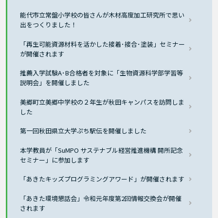
能代市立常盤小学校の皆さんが木材高度加工研究所で思い
出をつくりました！
「再生可能資源材料を活かした接着･接合･塗装」セミナー
が開催されます
推薦入学試験A･B合格者を対象に「生物資源科学部学習等
説明会」を開催しました
美郷町立美郷中学校の２年生が秋田キャンパスを訪問しま
した
第一回秋田県立大学ぷち駅伝を開催しました
本学教員が「SuMPO サステナブル経営推進機構 開所記念
セミナー」に参加します
「あきたキッズプログラミングアワード」が開催されます
「あきた環境懇話会」令和元年度第2回情報交換会が開催
されます