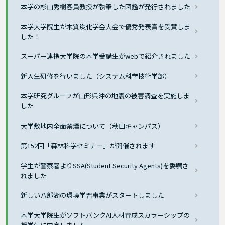
本学の杉山秀樹客員教授が執筆した図鑑が発行されました
本学大学院生が木質炭化学会大会で優秀発表賞を受賞しま
した！
スーパー連携大学院の本学受講生がwebで紹介されました
新入生研修を行いました（システム科学技術学部）
本学研究グループが山形県沖の地震の被害調査を実施しま
した
大学敷地内全面禁煙について（秋田キャンパス）
第152回「森林科学セミナー」が開催されます
学生が警察署よりSSA(Student Security Agents)を委嘱さ
れました
新しい八郎湖の環境学習事業がスタートしました
本学大学院生がソフトバンクAI人材育成スカラーシップの