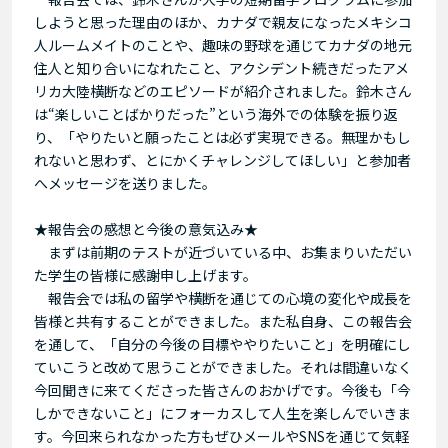
しようと思った理由のほか、カナダで親友になったメキシコ
人ルームメイトのことや、趣味の野球を通じてカナダの地元
住人と知り合いになれたこと、アクシデント続きだったアメ
リカ大陸横断などのエピソードが紹介されました。鈴木さん
は“楽しいことばかりだった”という海外での体験を振り返
り、「やりたいと願ったことは必ず実現できる。無理かもし
れないと思わず、とにかくチャレンジしてほしい」と参加者
へメッセージを送りました。
★報告会の感想と今後の意気込み★
まずは前期のテストが近づいている中、お集まりいただい
た学生の皆様に感謝申し上げます。
報告会では私の留学や横断を通じての心境の変化や成長を
皆様と共有することができました。また私自身、この報告会
を通して、「自分の今後の目標ややりたいこと」を明確にし
ていこうと改めて思うことができました。それは間違いなく
今回聞きに来てくださった皆さんのおかげです。今後も「今
しかできないこと」にフォーカスして人生を楽しんでいきま
す。今回来られなかった方もぜひメールやSNSを通じて気軽