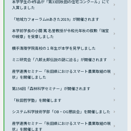
本学学生の4作品が「第33回秋田の住宅コンクール」にて
入賞しました
「地域力フォーラムinあきた2019」が開催されます
本学前学長の小間 篤 名誉教授が令和元年秋の叙勲「瑞宝
中綬章」を受章しました
横手清陵学院高校の１年生が本学を見学しました
ミニ研究会「八郎太郎伝説の謎に迫る」が開催されます
産学連携セミナー「秋田県におけるスマート農業取組の現
状」を開催しました
第156回「森林科学セミナー」が開催されます
「秋田哲学塾」を開催します
システム科学技術学部「OB・OG懇談会」を開催しました
産学連携セミナー「秋田県におけるスマート農業取組の現
状」を開催します