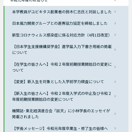
本学教員がユビキタス創業者の鈴木仁志氏と対談しました
日本風力開発グループとの連携協力協定を締結しました
新型コロナウィルス感染症に係る対応方針（4月1日改定）
【日本学生支援機構奨学金】進学届入力下書き用紙の掲載
について
【在学生の皆さんへ】令和２年度前期授業開始日の変更に
ついて
【変更】新入生を対象とした入学前学力検査について
【新入生の皆さんへ】令和２年度入学式の中止及び令和２
年度前期授業開始日の変更について
機関誌･東北経済連合会「談天」に小林学長のエッセイが
掲載されました
【学長メッセージ】令和元年度卒業生・修了生の皆様へ