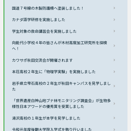
国道７号線の木製防護柵へ塗装しました！
カナダ語学研修を実施しました
学生対象の救命講習会を実施しました
向能代小学校４年の皆さんが木材高度加工研究所を探検
へ！
カワサポ秋田交流会が開催されます
本荘高校２年生に「物理学実験」を実施しました
岩手県立雫石高校の２年生が秋田キャンパスを見学しまし
た
「世界遺産白神山地ブナ林モニタリング調査会」が生物多
様性日本アワードの優秀賞を受賞しました
湯沢高校の１年生が本学を見学しました
令和元年度後期大学院入学式を執り行いました