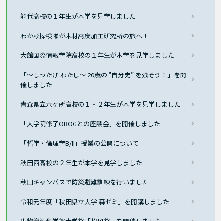
能代高校の１年生が本学を見学しました
わか杉探検隊が木材高度加工研究所の旅へ！
大館国際情報学院高校の１年生が本学を見学しました
「～しったげ わたし～ 20歳の ”自分史” を残そう！」を開
催しました
青森県立六ヶ所高校の１・２年生が本学を見学しました
「大学院修了OBOGとの座談会」を開催しました
「哲学・倫理学B/II」授業の公開について
秋田西高校の２年生が本学を見学しました
秋田キャンパスで防災避難訓練を行いました
令和元年度「秋田県立大学 森ゼミ」を開講しました
生物資源科学部大学祭「松風祭」を開催しました